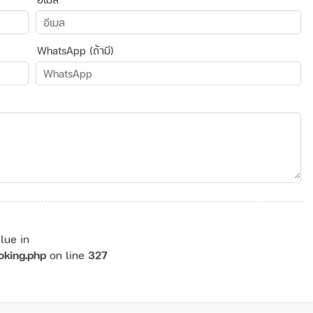
WhatsApp (ถ้ามี)
lue in
oking.php
on line
327