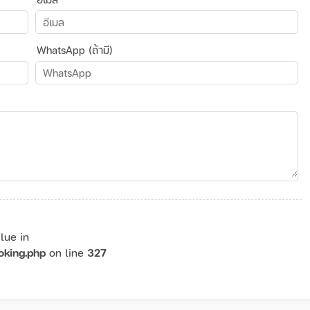
WhatsApp (ถ้ามี)
lue in
oking.php
on line
327