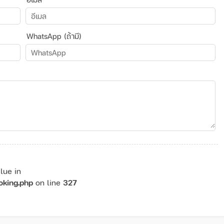
WhatsApp (ถ้ามี)
lue in
oking.php
on line
327