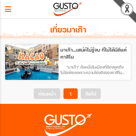
เที่ยวมาเก๊า
1088
มาเก๊า…เสน่ห์ไม่รู้จบ ที่ไม่ได้มีดีแค่
คาสิโน
“มาเก๊า” คือหนึ่งในเมืองที่ต้องพูดถึง
ไม่ใช่เพียงเพราะความโด่งดังของคาสิโน
ระดับโลกแต่เพราะที่นี่คือพื้นที่ที่วัฒนธรรม
ตะวันตกและตะวันออกหลอมรวมกันได้
อย่างมีเอกลักษณ์ตั้งแต่สถาปัตยกรรมแบบ
ก่อนหน้า
1
ถัดไป
ยุโรปโบราณ สีสันอาคารพาสเทลไปจนถึง
วัดจีนโบราณที่เต็มไปด้วยพลังศรัทธาทุก
ซอกมุมของเมืองชวนให้คุณหยิบกล้องขึ้น
มาและถ่ายเก็บไว้เป็นความทรงจำที่ไม่มีวัน
จาง