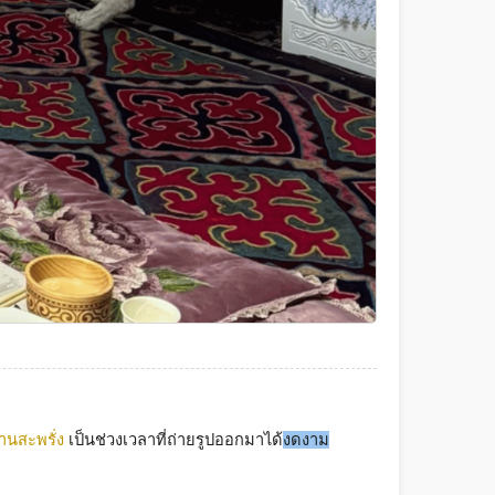
านสะพรั่ง
 เป็นช่วงเวลาที่ถ่ายรูปออกมาได้
งดงาม