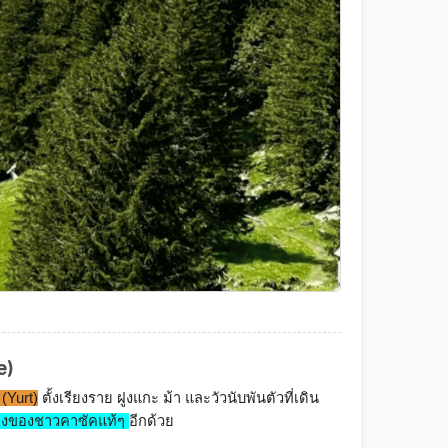
e)
(Yurt)
 ตั้งเรียงราย ฝูงแกะ ม้า และวัวนับพันตัวที่เดิน
องของชาวคาซัคแท้ๆ 
อีกด้วย