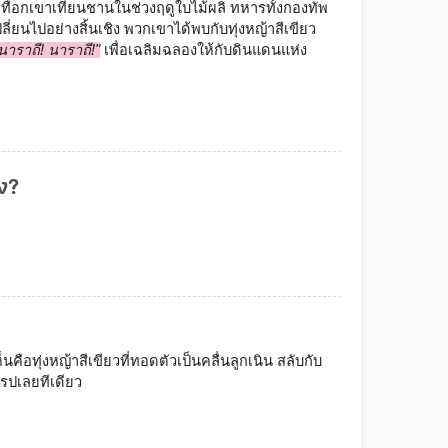
มเทือกเขาเทียนชานในช่วงฤดูใบไม้ผลิ ทหารทั้งกองทัพ
ยนไปอย่างสิ้นเชิง พวกเขาได้พบกับทุ่งหญ้าสีเขียว
นาราถี! นาราถี!"
 เพื่อเฉลิมฉลองให้กับดินแดนแห่ง
้ง?
ือทุ่งหญ้าสีเขียวที่ทอดตัวเป็นคลื่นลูกเนิน สลับกับ
โรปเลยทีเดียว