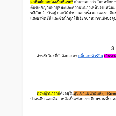
อาทิตย์สาดส่องเป็นที่แรก"
 ตำนานเล่าว่า ในยุคที่กอ
ต้องเผชิญกับพายุหิมะและความหนาวเหน็บจนเหนื่อยล้า
ขจีอันกว้างใหญ่ ดอกไม้ป่าบานสะพรั่ง และแสงอาทิต
แสงอาทิตย์นี้ และชื่อนี้ก็ถูกใช้เรียกขานมาจนถึงปัจจุบ
3 
สำหรับใครที่กำลังมองหา 
แพ็กเกจทัวร์จีน
เส้นทา
ทุ่งหญ้านาราถี
ตั้งอยู่ใน
หุบเขาแม่น้ำอีหลี (Ili Rive
ป่าสนทึบ และมีฉากหลังเป็นเทือกเขาเทียนชานที่ปกคลุ