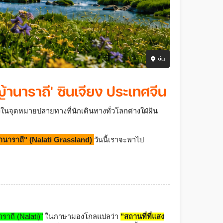
จีน
านาราถี' ซินเจียง ประเทศจีน
ในจุดหมายปลายทางที่นักเดินทางทั่วโลกต่างใฝ่ฝัน 
้านาราถี" (Nalati Grassland)
วันนี้เราจะพาไป
าราถี (Nalati)"
 ในภาษามองโกลแปลว่า 
"สถานที่ที่แสง