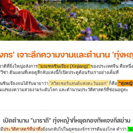
ังกร' เจาะลึกความงามและตำนาน 'ทุ่งหญ้
ิที่ยิ่งใหญ่อลังการ
 "มณฑลซินเจียง (Xinjiang)" 
ของประเทศจีน คือหนึ่ง
วีซ่า ดินแดนที่เคยดูลึกลับแห่งนี้ก็เปิดประตูต้อนรับเราอย่างเต็มที่
ดในซินเจียงจนได้รับฉายาว่า
"สวิตเซอร์แลนด์แห่งตะวันออก"
ก็คือ
"ทุ่งหญ
ทั้งในแง่ของความสวยงามระดับโลก และตำนานประวัติศาสตร์ที่ซ่อนอยู่ค่ะ
เปิดตำนาน "นาราถี" ทุ่งหญ้าที่หยุดกองทัพเจงกีสข่าน
มี
ประวัติศาสตร์ที่น่าทึ่ง
ย้อนกลับไปในยุคของจักรวรรดิมองโกล คำว่า 
"น