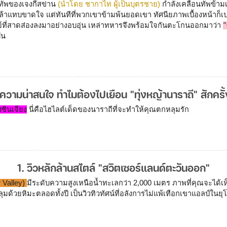
งทัพของเจงกีสข่าน
 (นำโดย ชากาไท ผู้เป็นบุตรชาย)
กำลังเคลื่อนทัพข้า
แทบขาดใจ แต่ทันทีที่พวกเขาข้ามพ้นยอดเขา ทัศนียภาพเบื้องหน้าก็เปลี่
ย์ที่สาดส่องลงมาอย่างอบอุ่น เหล่าทหารจึงพร้อมใจกันตะโกนออกมาว่า 
"
ัน
ความน่าสนใจ ทำไมต้องไปเยือน "ทุ่งหญ้านาราถี" สักครั
งซินเจียง
 นี่คือไฮไลต์เด็ดของนาราถีที่จะทำให้คุณตกหลุมรัก
1. วิวหลักล้านสไตล์ "สวิตเซอร์แลนด์ตะวันออก"
r Valley) 
มีระดับความสูงเหนือน้ำทะเลกว่า 2,000 เมตร ภาพที่คุณจะได้เห็นค
มด้วยหิมะตลอดทั้งปี เป็นวิวทิวทัศน์ที่อลังการไม่แพ้เทือกเขาแอลป์ในยุ