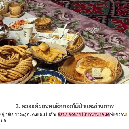
3. สวรรค์ของคนรักดอกไม้ป่าและช่างภาพ
งหญ้าสีเขียวจะถูกแต่งแต้มไปด้วย
สีสันของดอกไม้ป่านานาชนิด
ที่แข่งกัน
บ
หมด