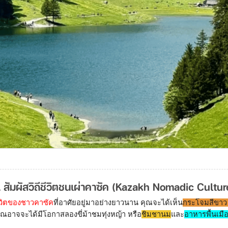
. สัมผัสวิถีชีวิตชนเผ่าคาซัค (Kazakh Nomadic Cultur
ชีวิตของชาวคาซัค
ที่อาศัยอยู่มาอย่างยาวนาน คุณจะได้เห็น
กระโจมสีขาว 
ุณอาจจะได้มีโอกาสลองขี่ม้าชมทุ่งหญ้า หรือ
ชิมชานม
และ
อาหารพื้นเมื