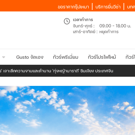
ขอราคากรุ๊ปเหมา
บริการยื่นวีซ่า
บทค
เวลาทำการ
จันทร์-ศุกร์ :
09.00 - 18.00 น.
เสาร์-อาทิตย์ :
หยุดทำการ
Gusto จัดเอง
ทัวร์พรีเมี่ยม
ทัวร์โปรไฟไหม้
ทัวร์
ร' เจาะลึกความงามและตำนาน 'ทุ่งหญ้านาราถี' ซินเจียง ประเทศจีน