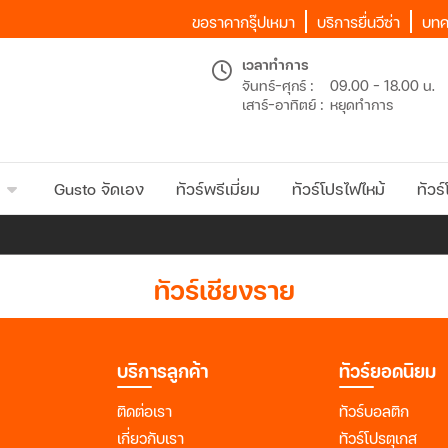
ขอราคากรุ๊ปเหมา
บริการยื่นวีซ่า
บทค
เวลาทำการ
จันทร์-ศุกร์ :
09.00 - 18.00 น.
เสาร์-อาทิตย์ :
หยุดทำการ
Gusto จัดเอง
ทัวร์พรีเมี่ยม
ทัวร์โปรไฟไหม้
ทัวร์
ทัวร์เชียงราย
บริการลูกค้า
ทัวร์ยอดนิยม
ติดต่อเรา
ทัวร์บอลติก
เกี่ยวกับเรา
ทัวร์โปรตุเกส