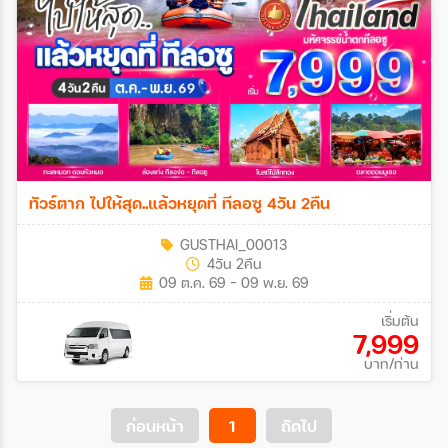
ทัวร์ตาก ไปให้สุด..แล้วหยุดที่ ทีลอซู 4วัน 2คืน
GUSTHAI_00013
4วัน 2คืน
09 ต.ค. 69 - 09 พ.ย. 69
เริ่มต้น
7,999
บาท/ท่าน
ก่อนหน้า
1
ถัดไป