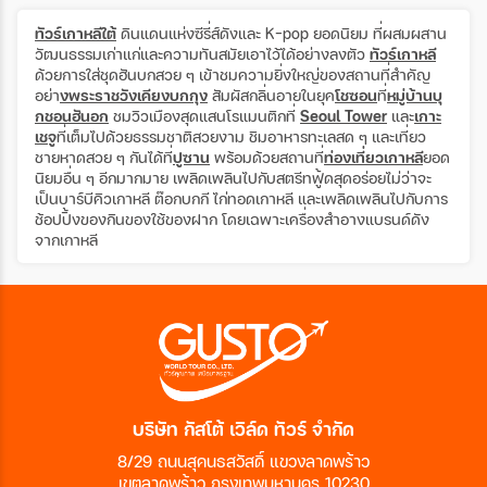
ทัวร์เกาหลีใต้
ดินแดนแห่งซีรี่ส์ดังและ K-pop ยอดนิยม ที่ผสมผสาน
วัฒนธรรมเก่าแก่และความทันสมัยเอาไว้ได้อย่างลงตัว
ทัวร์เกาหลี
ด้วยการใส่ชุดฮันบกสวย ๆ เข้าชมความยิ่งใหญ่ของสถานที่สำคัญ
อย่า
งพระราชวังเคียงบกกุง
สัมผัสกลิ่นอายในยุค
โชซอน
ที่
หมู่บ้านบุ
กชอนฮันอก
ชมวิวเมืองสุดแสนโรแมนติกที่
Seoul Tower
และ
เกาะ
เชจู
ที่เต็มไปด้วยธรรมชาติสวยงาม ชิมอาหารทะเลสด ๆ และเที่ยว
ชายหาดสวย ๆ กันได้ที่
ปูซาน
พร้อมด้วยสถานที่
ท่องเที่ยวเกาหลี
ยอด
นิยมอื่น ๆ อีกมากมาย เพลิดเพลินไปกับสตรีทฟู้ดสุดอร่อยไม่ว่าจะ
เป็นบาร์บีคิวเกาหลี ต๊อกบกกี ไก่ทอดเกาหลี และเพลิดเพลินไปกับการ
ช้อปปิ้งของกินของใช้ของฝาก โดยเฉพาะเครื่องสำอางแบรนด์ดัง
จากเกาหลี
บริษัท กัสโต้ เวิล์ด ทัวร์ จำกัด
8/29 ถนนสุคนธสวัสดิ์ แขวงลาดพร้าว
เขตลาดพร้าว กรุงเทพมหานคร 10230