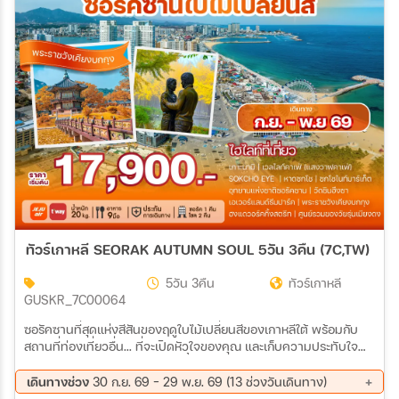
สายการบิน
ตั้งแต่วันที่
ถึงวันที่
เฉพาะเดือน
ทัวร์เกาหลี SEORAK AUTUMN SOUL 5วัน 3คืน (7C,TW)
เฉพาะเทศกาล
5วัน 3คืน
ทัวร์เกาหลี
GUSKR_7C00064
ซอรัคซานที่สุดแห่งสีสันของฤดูใบไม้เปลี่ยนสีของเกาหลีใต้ พร้อมกับ
สถานที่ท่องเที่ยวอื่น... ที่จะเปิดหัวใจของคุณ และเก็บความประทับใจ
ความงดงาม และความสุข ไว้ในนั้นตราบนานแสนนาน
ระหว่าง
เดินทางช่วง
30 ก.ย. 69 - 29 พ.ย. 69 (13 ช่วงวันเดินทาง)