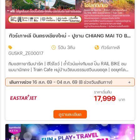
ทัวร์เกาหลี บินตรงเชียงใหม่ - ปูซาน CHIANG MAI TO BUSAN SEA SAND BREEZE 5วัน 3คืน (ZE,7C)
5วัน 3คืน
ทัวร์เกาหลี
GUSKR_ZE00017
กิมแฮกายารีมปาร์ค | ฮีโร่โชว์ | ถ้ำไวน์แห่งกิมแฮ ปั่น RAIL BIKE ชม
แมนานักดง | Train Cafe หมู่บ้านวัฒนธรรมฮวินนยออุล | ออยุคโด
สกายวอร์ค วัดแฮดงยงกุงซา | แฮอุนแดไนท์มาร์เก็ต อุทยานรถไฟสี
ครามแห่งแฮอุนแด | หอคอยแห่งปูซาน อุทยานยงดูซาน | ตลาดอาหาร
เดินทางช่วง
16 ส.ค. 69 - 04 ต.ค. 69 (8 ช่วงวันเดินทาง)
ทะเลจากัลชี หมู่บ้านวัฒนธรรมคัมชอน | นัมโพดงวอร์คกิ้งสตรีท
16 ส.ค. 69 - 20 ส.ค. 69
23 ส.ค. 69 - 27 ส.ค. 69
ราคาเริ่มต้น
17,999
30 ส.ค. 69 - 03 ก.ย. 69
04 ก.ย. 69 - 08 ก.ย. 69
บาท
11 ก.ย. 69 - 15 ก.ย. 69
18 ก.ย. 69 - 22 ก.ย. 69
25 ก.ย. 69 - 29 ก.ย. 69
30 ก.ย. 69 - 04 ต.ค. 69
ดูรายละเอียด