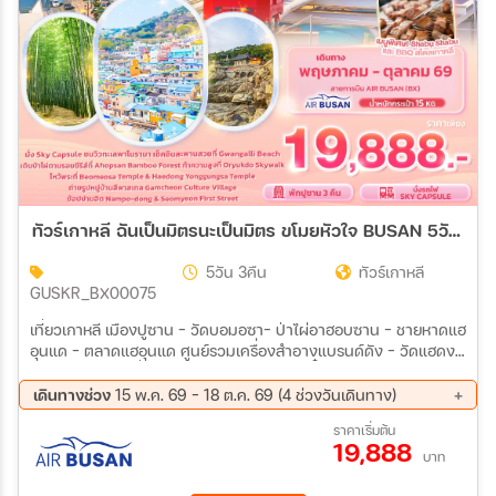
ทัวร์เกาหลี ฉันเป็นมิตรนะเป็นมิตร ขโมยหัวใจ BUSAN 5วัน 3คืน (BX)
5วัน 3คืน
ทัวร์เกาหลี
GUSKR_BX00075
เที่ยวเกาหลี เมืองปูซาน - วัดบอมอซา- ป่าไผ่อาฮอบซาน - ชายหาดแฮ
อุนแด - ตลาดแฮอุนแด ศูนย์รวมเครื่องสำอางแบรนด์ดัง – วัดแฮดง
ยงกุงซา - รถไฟจิ๋วสกายแคปซูล(ค่าทัวร์รวมตั๋ว 1 รอบ) - สะพานกระ
จกโอรยุคโด- ย่าน Seomyeon First Street ศูนย์โสมรัฐบาล - ศูนย์
เดินทางช่วง
15 พ.ค. 69 - 18 ต.ค. 69 (4 ช่วงวันเดินทาง)
สมุนไพร Hogaenamu - หมู่บ้านวัฒนธรรมคัมชอน – ชายหาดควังอัล
14 ส.ค. 69 - 18 ส.ค. 69
02 ก.ย. 69 - 06 ก.ย. 69
ราคาเริ่มต้น
ลี+สะพานควังอัลลี - แหล่งช้อปปิ้งปลอดภาษี - ตลาดนัมโพดง+BIFF
19,888
23 ก.ย. 69 - 27 ก.ย. 69
14 ต.ค. 69 - 18 ต.ค. 69
SQUARE
บาท