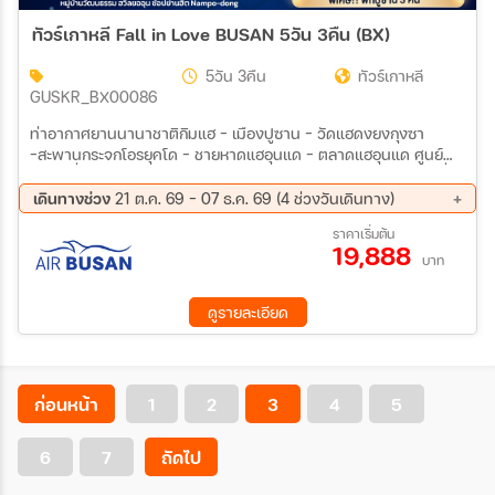
ทัวร์เกาหลี Fall in Love BUSAN 5วัน 3คืน (BX)
5วัน 3คืน
ทัวร์เกาหลี
GUSKR_BX00086
ท่าอากาศยานนานาชาติกิมแฮ – เมืองปูซาน - วัดแฮดงยงกุงซา
-สะพานกระจกโอรยุคโด - ชายหาดแฮอุนแด - ตลาดแฮอุนแด ศูนย์
รวมเครื่องสำอางแบรนด์ดัง - พิพิธภัณฑ์สาหร่าย+ใส่ชุดฮันบก – เที่ยว
หมู่บ้านริมทะเลฮุนยออุน - ARTE MUSEUM - ชายหาดควังอัลลี+สะ
เดินทางช่วง
21 ต.ค. 69 - 07 ธ.ค. 69 (4 ช่วงวันเดินทาง)
พานควังอัลลี
21 ต.ค. 69 - 25 ต.ค. 69
04 พ.ย. 69 - 08 พ.ย. 69
ราคาเริ่มต้น
19,888
18 พ.ย. 69 - 22 พ.ย. 69
03 ธ.ค. 69 - 07 ธ.ค. 69
บาท
ดูรายละเอียด
ก่อนหน้า
1
2
3
4
5
6
7
ถัดไป