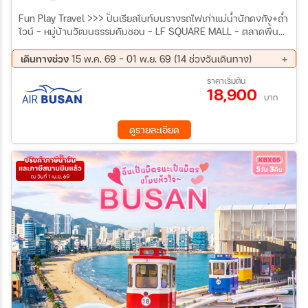
Fun Play Travel >>> ปั่นเรียลไบท์บนรางรถไฟเก่าแม่น้ำนักดงกัง+ถ้ำ
ไวน์ - หมู่บ้านวัฒนธรรมคัมชอน - LF SQUARE MALL - ตลาดพื้น
เมืองโซชีจัง - จัตุรัสนายพลอีซุนชิน - ARTE MUSEUM พิพิธภัณฑ์
มีเดียอาร์ตสุดตื่นตา - ยอซู อาร์ทแลนด์ ART Land สวนประติมากรรม
เดินทางช่วง
15 พ.ค. 69 - 01 พ.ย. 69 (14 ช่วงวันเดินทาง)
ศิลปะยอซู - เช็คอิน Midas Hand ประติมากรรมยอดฮิต รูปมือ และ
19 ส.ค. 69 - 23 ส.ค. 69
26 ส.ค. 69 - 30 ส.ค. 69
ราคาเริ่มต้น
เที่ยวพิพิธภัณฑ์ภาพลวงตา 3D ที่ใหญ่ที่สุดในเกาหลีใต้ - คาเฟ่ริมทะเล
18,900
02 ก.ย. 69 - 06 ก.ย. 69
04 ก.ย. 69 - 08 ก.ย. 69
RAFIK - นั่งรถไฟจิ๋ว SKY CAPSULE ชมวิวทะเลปูซาน - อาสนวิหาร
บาท
09 ก.ย. 69 - 13 ก.ย. 69
16 ก.ย. 69 - 20 ก.ย. 69
คาทอลิกชุกซองบนหน้าผาริมชายฝั่ง - วัดทะเลตะวันออก แฮดง ยงกุง
30 ก.ย. 69 - 04 ต.ค. 69
07 ต.ค. 69 - 11 ต.ค. 69
ซา - สยามสแควร์พูซานถนนนัมโพดง และ ตลาดปลาจากัลชิ - ท่าเรือ
ดูรายละเอียด
09 ต.ค. 69 - 13 ต.ค. 69
14 ต.ค. 69 - 18 ต.ค. 69
ชางนิม
16 ต.ค. 69 - 20 ต.ค. 69
21 ต.ค. 69 - 25 ต.ค. 69
22 ต.ค. 69 - 26 ต.ค. 69
28 ต.ค. 69 - 01 พ.ย. 69