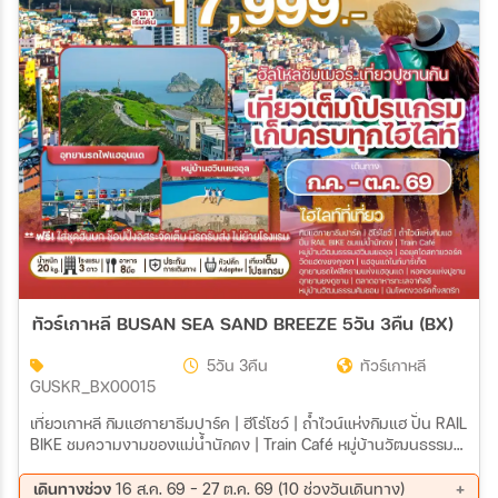
29 ม.ค. 70 - 02 ก.พ. 70
30 ม.ค. 70 - 03 ก.พ. 70
31 ม.ค. 70 - 04 ก.พ. 70
ทัวร์เกาหลี BUSAN SEA SAND BREEZE 5วัน 3คืน (BX)
5วัน 3คืน
ทัวร์เกาหลี
GUSKR_BX00015
เที่ยวเกาหลี กิมแฮกายาธีมปาร์ค | ฮีโร่โชว์ | ถ้ำไวน์แห่งกิมแฮ ปั่น RAIL
BIKE ชมความงามของแม่น้ำนักดง | Train Café หมู่บ้านวัฒนธรรมฮ
วินนยออุล | ออยุคโดสกายวอร์ค วัดแฮดงยงกุงซา | ศูนย์เวชสำอาง |
แฮอุนแดไนท์มาร์เก็ต อุทยานรถไฟสีครามแห่งแฮอุนแด (ไม่รวม ค่าขึ้น
เดินทางช่วง
16 ส.ค. 69 - 27 ต.ค. 69 (10 ช่วงวันเดินทาง)