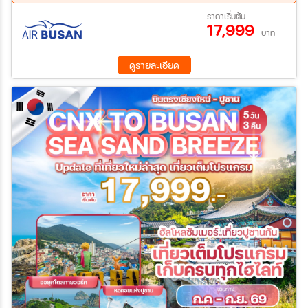
Sky Capsule) ศูนย์สมุนไพรเกาหลีเพื่อสุขภาพ หอคอยแห่งปูซาน (ไม่
07 ส.ค. 69 - 11 ส.ค. 69
14 ส.ค. 69 - 18 ส.ค. 69
ราคาเริ่มต้น
รวมค่าขึ้น) | อุทยานยงดูซาน LOTTE DUTY FREE– BUSAN | ตลาด
17,999
21 ส.ค. 69 - 25 ส.ค. 69
26 ส.ค. 69 - 30 ส.ค. 69
อาหารทะเลจากัลชี หมู่บ้านวัฒนธรรมคัมชอน พิพิธภัณฑ์
บาท
28 ส.ค. 69 - 01 ก.ย. 69
04 ก.ย. 69 - 08 ก.ย. 69
สาหร่าย+เรียนทำข้าวห่อสาหร่าย+แต่งชุดฮันบก นัมโพดงวอร์คกิ้งสตรี
11 ก.ย. 69 - 15 ก.ย. 69
18 ก.ย. 69 - 22 ก.ย. 69
ท
ดูรายละเอียด
25 ก.ย. 69 - 29 ก.ย. 69
30 ก.ย. 69 - 04 ต.ค. 69