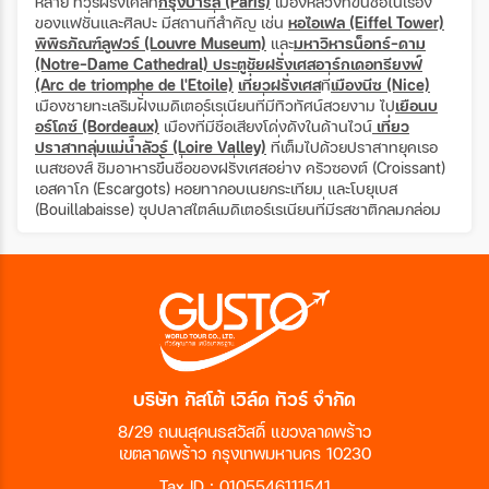
หลาย ทัวร์ฝรั่งเศสที่
กรุงปารีส (Paris)
เมืองหลวงที่ขึ้นชื่อในเรื่อง
ของแฟชั่นและศิลปะ มีสถานที่สำคัญ เช่น
หอไอเฟล (Eiffel Tower)
พิพิธภัณฑ์ลูฟวร์ (Louvre Museum)
และ
มหาวิหารน็อทร์-ดาม
(Notre-Dame Cathedral)
ประตูชัยฝรั่งเศสอาร์กเดอทรียงฟ์
(Ar
c de triomphe de l'Etoile)
เที่ยวฝรั่งเศส
ที่
เมืองนีซ (Nice)
เมืองชายทะเลริมฝั่งเมดิเตอร์เรเนียนที่มีทิวทัศน์สวยงาม ไป
เยือนบ
อร์โดซ์ (Bordeaux)
เมืองที่มีชื่อเสียงโด่งดังในด้านไวน์
เที่ยว
ปราสาทลุ่มแม่น้ำลัวร์ (Loire Valley)
ที่เต็มไปด้วยปราสาทยุคเรอ
เนสซองส์ ชิมอาหารขึ้นชื่อของฝรั่งเศสอย่าง ครัวซองต์ (Croissant)
เอสคาโก (Escargots) หอยทากอบเนยกระเทียม และโบยุเบส
(Bouillabaisse) ซุปปลาสไตล์เมดิเตอร์เรเนียนที่มีรสชาติกลมกล่อม
บริษัท กัสโต้ เวิล์ด ทัวร์ จำกัด
8/29 ถนนสุคนธสวัสดิ์ แขวงลาดพร้าว
เขตลาดพร้าว กรุงเทพมหานคร 10230
Tax ID : 0105546111541