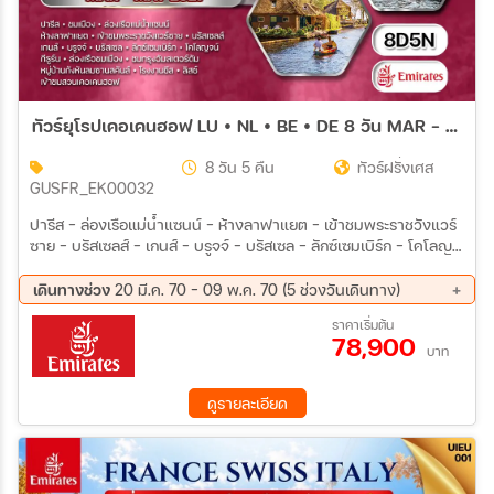
ทัวร์ยุโรปเคอเคนฮอฟ LU • NL • BE • DE 8 วัน MAR - MAY 27 (EK)
8 วัน 5 คืน
ทัวร์ฝรั่งเศส
GUSFR_EK00032
ปารีส - ล่องเรือแม่น้ำแซนน์ - ห้างลาฟาแยต - เข้าชมพระราชวังแวร์
ซาย - บรัสเซลส์ - เกนส์ - บรูจจ์ - บรัสเซล - ลักซ์เซมเบิร์ก - โคโลญ
จน์ - กีธูร์น - ล่องเรือชมเมือง - ชมกรุงอัมสเตอร์ดัม - หมู่บ้านกังหัน
ลมซานสคันส์ - โรงงานชีส • ลิสซ์ • เข้าชมสวนเคอเคนฮอฟ
เดินทางช่วง
20 มี.ค. 70 - 09 พ.ค. 70 (5 ช่วงวันเดินทาง)
20 มี.ค 70 - 27 มี.ค 70
28 มี.ค 70 - 04 เม.ย 70
ราคาเริ่มต้น
78,900
11 เม.ย 70 - 18 เม.ย 70
12 เม.ย 70 - 19 เม.ย 70
บาท
02 พ.ค. 70 - 09 พ.ค. 70
ดูรายละเอียด