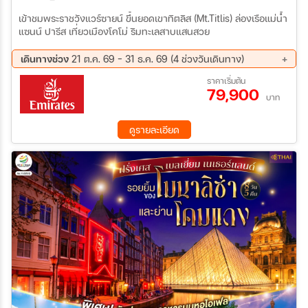
เข้าชมพระราชวังแวร์ซายน์ ขึ้นยอดเขาทิตลิส (Mt.Titlis) ล่องเรือแม่น้ำ
แซนน์ ปารีส เที่ยวเมืองโคโม่ ริมทะเลสาบแสนสวย
เดินทางช่วง
21 ต.ค. 69 - 31 ธ.ค. 69 (4 ช่วงวันเดินทาง)
21 ต.ค. 69 - 28 ต.ค. 69
05 พ.ย. 69 - 12 พ.ย. 69
ราคาเริ่มต้น
79,900
29 พ.ย. 69 - 06 ธ.ค. 69
24 ธ.ค. 69 - 31 ธ.ค. 69
บาท
ดูรายละเอียด