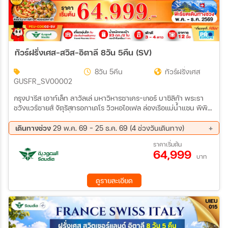
ทัวร์ฝรั่งเศส-สวิส-อิตาลี 8วัน 5คืน (SV)
8วัน 5คืน
ทัวร์ฝรั่งเศส
GUSFR_SV00002
กรุงปารีส เอาท์เล็ท ลาวัลเล่ มหาวิหารซาเคร-เกอร์ บาซิลิก้า พระรา
ชวังแวร์ซายส์ จัตุรัสทรอกาเดโร วิวหอไอเฟล ล่องเรือแม่น้ำแซน พิพิธ
ภัณฑ์ลูฟร์ แกลเลอรี่ ลาฟาแยตต์ ประตูชัยอาร์กเดอทรียงฟ์ ถนนช็องเซ
ลีเซ เมืองดีจอง เมืองกรินเดลวัลด์ เคเบิ้ลคาร์ Eiger Express ธารน้ำ
เดินทางช่วง
29 พ.ค. 69 - 25 ธ.ค. 69 (4 ช่วงวันเดินทาง)
แข็ง ยอดเขาจุงเฟรา ถ้ำน้ำแข็ง ลานสฟิงซ์ เมืองเลาเทอร์บรุนเนิน น้ำ
09 ต.ค. 69 - 16 ต.ค. 69
23 ต.ค. 69 - 30 ต.ค. 69
ราคาเริ่มต้น
ตกชเตาบ์บาค เมืองลูเซิร์น อนุสาวรีย์สิงโต สะพานไม้ชาเปล เขตเมือง
64,999
04 ธ.ค. 69 - 11 ธ.ค. 69
18 ธ.ค. 69 - 25 ธ.ค. 69
เก่าลูเซิร์น ทะเลสาบโคโม เมืองมิลาน มหาวิหารดูโอโม่มิลาน ห้างกัลเลรี
บาท
อาวิตโตรีโยเอมานูเอเล ที่ 2
ดูรายละเอียด