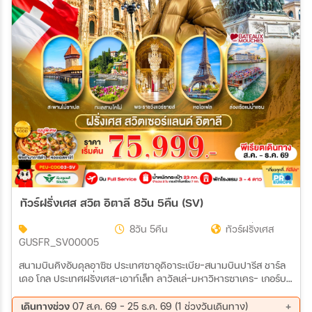
ทัวร์ฝรั่งเศส สวิต อิตาลี 8วัน 5คืน (SV)
8วัน 5คืน
ทัวร์ฝรั่งเศส
GUSFR_SV00005
สนามบินคิงอับดุลอาซิซ ประเทศซาอุดิอาระเบีย–สนามบินปารีส ชาร์ล
เดอ โกล ประเทศฝรั่งเศส-เอาท์เล็ท ลาวัลเล่–มหาวิหารซาเคร- เกอร์บา
ซิลิก้า(ด้านนอก)–กรุงปารีส พระราชวังแวร์ซายส์–จัตุรัสทรอกาเดโร–
วิวหอไอเฟล-ล่องเรือแม่น้ำแซน เมืองปารีส–พิพิธภัณฑ์ลูฟร์(ด้าน
เดินทางช่วง
07 ส.ค. 69 - 25 ธ.ค. 69 (1 ช่วงวันเดินทาง)