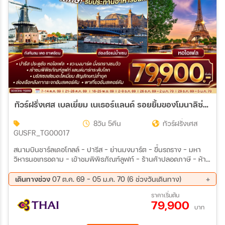
ทัวร์ฝรั่งเศส เบลเยี่ยม เนเธอร์แลนด์ รอยยิ้มของโมนาลิซ่าและย่านโคมแดง 8วัน 5คืน (TG)
8วัน 5คืน
ทัวร์ฝรั่งเศส
GUSFR_TG00017
สนามบินชาร์ลเดอโกลล์ – ปารีส - ย่านมงมาร์ต - ขึ้นรถราง - มหา
วิหารนอเทรอดาม - เข้าชมพิพิธภัณฑ์ลูฟท์ – ร้านค้าปลอดภาษี – ห้าง
ซามาริแทน-ประตูชัย – ถนนชองป์เอลิเซ่ - รับประทานอาหารหอไอเฟล
– ล่องเรือแม่น้ำแซน – ห้างแกลลอรี่ ลาฟาแยทท์ – บรูกก์ - จัตุรัส
เดินทางช่วง
07 ต.ค. 69 - 05 ม.ค. 70 (6 ช่วงวันเดินทาง)
ใจกลางเมือง - บรัสเซลส์ - อะโตเมี่ยม - จัตุรัสแกรนด์เพลส - โรมอนด์
07 ต.ค. 69 - 14 ต.ค. 69
21 ต.ค. 69 - 28 ต.ค. 69
ราคาเริ่มต้น
เอาท์เล็ท - อัมเตอร์ดัม - จัตุรัสดัมสแควร์ – ย่านโคมแดง- ล่องเรือ
79,900
18 พ.ย. 69 - 25 พ.ย. 69
02 ธ.ค. 69 - 09 ธ.ค. 69
หลังคากระจก – โรงงานเจียระไนเพชร - ฮาร์เล็ม - จัตุรัสตลาดกลาง -
บาท
26 ธ.ค. 69 - 02 ม.ค. 70
29 ธ.ค. 69 - 05 ม.ค. 70
กังหันลมเดอ อาเดรียน - สนามบินอัมสเตอร์ดัม