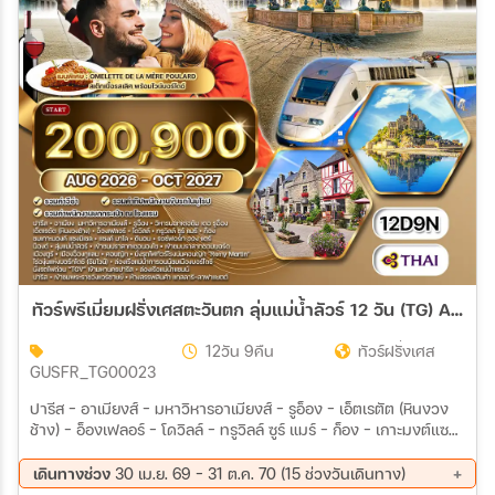
สายการบิน
ตั้งแต่วันที่
ถึงวันที่
เฉพาะเดือน
ทัวร์พรีเมี่ยมฝรั่งเศสตะวันตก ลุ่มแม่น้ำลัวร์ 12 วัน (TG) AUG 26 - OCT 27
เฉพาะเทศกาล
12วัน 9คืน
ทัวร์ฝรั่งเศส
GUSFR_TG00023
ปารีส – อาเมียงส์ – มหาวิหารอาเมียงส์ – รูอ็อง – เอ็ตเรตัต (หินงวง
ช้าง) – อ็องเฟลอร์ – โดวิลล์ – ทรูวิลล์ ซูร์ แมร์ – ก็อง – เกาะมงต์แซง
ต์มิเชล – แซงต์มาโล – ดีนอน – รอซ์ฟอร์ท ออง แตร์ – น็องต์ – ลุ่มแม่
ระหว่าง
น้ำลัวร์ – ปราสาทเชอนองโซ – ปราสาทชอมบอร์ด - ล่องเรือแม่น้ำกา
เดินทางช่วง
30 เม.ย. 69 - 31 ต.ค. 70 (15 ช่วงวันเดินทาง)
รอนน์ – ไร่องุ่นบอร์กโดซ์ – เมืองเก่าบอร์กโดซ์ – ปารีส – ล่องเรือแม่น้ำ