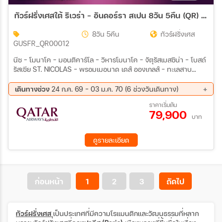
ทัวร์ฝรั่งเศสใต้ ริเวร่า - อันดอร์รา สเปน 8วัน 5คืน (QR) JUL 26 - DEC 27
8วัน 5คืน
ทัวร์ฝรั่งเศส
GUSFR_QR00012
นีซ – โมนาโค – มอนติคาร์โล – วิหารโมนาโค – จัตุรัสเมสซิน่า – โบสถ์
รัสเซีย ST. NICOLAS – พรอมเมอนาด เดส์ อองเกลส์ – ทะเลสาบ
แซ็งต์-ครัวซ์ – หมู่บ้านมูสติเย แซงต์ มารี – วาล็องโซล – มาร์เซย์ สะ
พานปงต์ ดู การ์ – นีมส์ – สนามกีฬาโรมัน – ตูลูซ – จัตุรัสกาปิโตล – วิ
เดินทางช่วง
24 ก.ค. 69 - 03 ม.ค. 70 (6 ช่วงวันเดินทาง)
หารแซงต์แซร์แนง – การ์กาซอน – ป้อมปราการ Carcassonne –
11 ส.ค. 69 - 18 ส.ค. 69
20 ก.ย. 69 - 27 ก.ย. 69
ราคาเริ่มต้น
อันดอร์รา ลาเวลลา – มอนต์เซอร์รัต – มหาวิหารซานตามาเรีย เดอ
79,900
03 ต.ค. 69 - 10 ต.ค. 69
18 ต.ค. 69 - 25 ต.ค. 69
มอนต์เซอร์รัต – บาร์เซโลนา – ถนนลารัมบลา – สนามกีฬาโอลิมปิค –
บาท
07 พ.ย. 69 - 14 พ.ย. 69
05 ธ.ค. 69 - 12 ธ.ค. 69
อนุสาวรีย์โคลัมบัส เมนูพิเศษ !!! เป็ดอบสไตล์ฝรั่งเศสตอนใต้
ดูรายละเอียด
ก่อนหน้า
1
2
3
ถัดไป
ทัวร์ฝรั่งเศส
เป็นประเทศที่มีความโรแมนติกและวัฒนธรรมที่หลาก