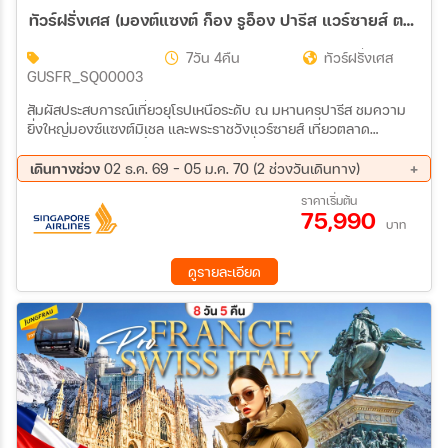
ทัวร์ฝรั่งเศส (มองต์แซงต์ ก็อง รูอ็อง ปารีส แวร์ซายส์ ตลาดคริสต์มาสปารีส) 7วัน 4คืน
7วัน 4คืน
ทัวร์ฝรั่งเศส
GUSFR_SQ00003
สัมผัสประสบการณ์เที่ยวยุโรปเหนือระดับ ณ มหานครปารีส ชมความ
ยิ่งใหญ่มองซ์แซงต์มิเชล และพระราชวังแวร์ซายส์ เที่ยวตลาด
คริสต์มาสปารีส ช้อปปิ้งห้างดัง แกลเลอรี่ ลาฟาแยตต์
เดินทางช่วง
02 ธ.ค. 69 - 05 ม.ค. 70 (2 ช่วงวันเดินทาง)
02 ธ.ค. 69 - 08 ธ.ค. 69
30 ธ.ค. 69 - 05 ม.ค. 70
ราคาเริ่มต้น
75,990
บาท
ดูรายละเอียด