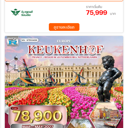
นอก)–ประตูชัยอาร์กเดอทรียงฟ์ (ด้านนอก)–ถนนช็องเซลีเซ-เมืองดี
18 ธ.ค. 69 - 25 ธ.ค. 69
ราคาเริ่มต้น
จอง เมืองดีจอง–เมืองลูเซิร์น-อนุสาวรีย์สิงโต–สะพานไม้ชาเปล เขต
75,999
เมืองเก่าลูเซิร์น เมืองลูเซิร์น-เมืองกรินเดลวัลด์-เคเบิ้ลคาร์ Eiger
บาท
Express– ยอดเขาจุงเฟรา–เมืองเลาเทอร์บรุนเนิน-โคโม
ดูรายละเอียด