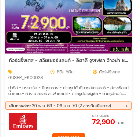
ทัวร์ฝรั่งเศส – สวิตเซอร์แลนด์ – อิตาลี จุงเฟรา ว๊าวซ่า 8 วัน 5 คืน (EK)
8วัน 5คืน
ทัวร์ฝรั่งเศส
GUSFR_EK00028
ปารีส – มงมาร์ต - ขึ้นรถราง – ถ่ายรูปกับวิหารสเกรเกอร์ - ล่องเรือแม่
น้ำแซน - ห้างแกลลอรี่ ลาฟาแยทท์– ถ่ายรูปประตูชัย – ถ่ายรูปหอไอ
เฟล – มหาวิหารนอเทรอดาม - ถ่ายรูปพิพิธภัณฑ์ลูฟท์ - ร้านค้าปลอด
ภาษี - ห้างลา ซามาริแตง – La vallee outlet - ถ่ายรูปพระราชวังฟง
เดินทางช่วง
30 พ.ย. 69 - 06 ม.ค. 70 (2 ช่วงวันเดินทาง)
แตนโบล - ดิจอง - ลูเซิร์น - อนุสาวรีย์สิงโตหิน - สะพานไม้ชาเปล -
30 พ.ย. 69 - 07 ธ.ค. 69
30 ธ.ค. 69 - 06 ม.ค. 70
ราคาเริ่มต้น
ซุก – หอนาฬิกาเมืองซุก - ซูริค - สถานีกรินเดอร์วาร์ล - ขึ้นกระเช้า
72,900
ลอยฟ้า Eiger Express และ นั่งรถไฟสู่ยอดเขาจุงเฟรา – ชมธารน้ำ
บาท
แข็งยักษ์ - เข้าถ้ำน้ำแข็ง - อินเตอร์ลาเคน – มิลาน - Serravalle
Outlet - มิลาน – มหาวิหารมิลาน – แกลเลอรี วิคเตอร์ เอ็มมานูเอล