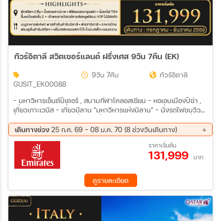
ทัวร์อิตาลี สวิตเซอร์แลนด์ ฝรั่งเศส 9วัน 7คืน (EK)
9วัน 7คืน
ทัวร์อิตาลี
GUSIT_EK00088
- มหาวิหารเซ็นต์ปีเตอร์ , สนามกีฬาโคลอสเซียม - หอเอนเมืองปิซ่า ,
เที่ยวเกาะเวนิส - เที่ยวมิลาน "มหาวิหารแห่งมิลาน" - นั่งรถไฟชมวิว
ขึ้นยอดเขาจุงเฟรา - เที่ยว ชมน้ำตกชเตาบ์บาค Staubbach - นั่ง
รถไฟด่วน TGV เข้าปารีส - ขึ้นหอไอเฟลชั้น 2 , เข้าชมพระราชวังแวร์
เดินทางช่วง
25 ก.ค. 69 - 08 ม.ค. 70 (8 ช่วงวันเดินทาง)
ซาย - เข้าชม ภาพวาดโมนาลิซา ณ พิพิธภัณฑ์ลูฟร์
12 ส.ค. 69 - 20 ส.ค. 69
26 ก.ย. 69 - 04 ต.ค. 69
ราคาเริ่มต้น
131,999
09 ต.ค. 69 - 17 ต.ค. 69
16 ต.ค. 69 - 24 ต.ค. 69
บาท
14 พ.ย. 69 - 22 พ.ย. 69
29 พ.ย. 69 - 07 ธ.ค. 69
05 ธ.ค. 69 - 13 ธ.ค. 69
31 ธ.ค. 69 - 08 ม.ค. 70
ดูรายละเอียด