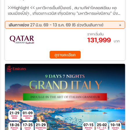
>>Highlight << มหาวิหารเซ็นต์ปีเตอร์ , สนามกีฬาโคลอสเซียม หอ
เอนเมืองปิซ่า , เที่ยวเกาะเวนิส เที่ยวมิลาน "มหาวิหารแห่งมิลาน" นั่ง
รถไฟชมวิวขึ้นยอดเขาจุงเฟรา เที่ยว ชมน้ำตกชเตาบ์บาค Staubbach
นั่งรถไฟด่วน TGV เข้าปารีส ขึ้นหอไอเฟลชั้น 2 , เข้าชมพระราชวังแวร์
เดินทางช่วง
27 มิ.ย. 69 - 13 ธ.ค. 69 (6 ช่วงวันเดินทาง)
ซาย เข้าชม ภาพวาดโมนาลิซา ณ พิพิธภัณฑ์ลูฟร์
05 ก.ย. 69 - 13 ก.ย. 69
10 ต.ค. 69 - 18 ต.ค. 69
ราคาเริ่มต้น
131,999
23 ต.ค. 69 - 31 ต.ค. 69
21 พ.ย. 69 - 29 พ.ย. 69
บาท
28 พ.ย. 69 - 06 ธ.ค. 69
05 ธ.ค. 69 - 13 ธ.ค. 69
ดูรายละเอียด