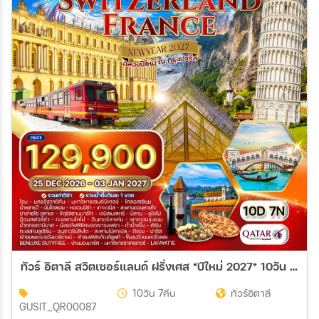
ทัวร์ อิตาลี สวิตเซอร์แลนด์ ฝรั่งเศส *ปีใหม่ 2027* 10วัน 7คืน (QR)
10วัน 7คืน
ทัวร์อิตาลี
GUSIT_QR00087