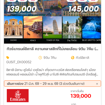
ทัวร์แกรนด์อิตาลี ความคลาสสิกที่ไม่เคยเลือน 9วัน 7คืน (EK)
9วัน 7คืน
ทัวร์อิตาลี
GUSIT_EK00052
อิตาลี มิลาน ดูโอโม่ เวอโรน่า เที่ยวเกาะเวนิส ล่องเรือกอนโดล่า เมือง
ฟลอเรนซ์ หอเอนปิซ่า น้ำพุทิโวลี่ นาโปลี พิพิธภัณฑ์ปอมเปอี นั่งเรือสู่
เกาะคาปรี นอนพักเมืองคาปรี ถ้ำบลูกร๊อตโต้ กรุงโรม พิพิธภัณฑ์
วาติกัน โคลอสเซียม น้ำพุเทรวี บันไดสเปน
เดินทางช่วง
21 มี.ค. 69 - 29 พ.ย. 69 (3 ช่วงวันเดินทาง)
18 ก.ย. 69 - 26 ก.ย. 69
17 ต.ค. 69 - 25 ต.ค. 69
ราคาเริ่มต้น
139,000
21 พ.ย. 69 - 29 พ.ย. 69
บาท