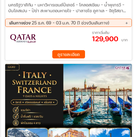
นครรัฐวาติกัน – มหาวิหารเซนต์ปีเตอร์ - โคลอสเซียม - น้ำพุเทรวี –
บันไดสเปน - ปิซ่า สะพานถอนหายใจ - ปาลาซโซ ดูคาเล – จัตุรัสซา
นมาร์โก – เวนิสเมสเตร้ - พักอินเทอลาเคน 2คืน & ปารีส 2คืน - พิชิต
ยอดเขาจุงเฟรา - ล่องเรือเกาะเวนิส - นั่งรถไฟ TGV - ล่องเรือแม่น้ำ
เดินทางช่วง
25 ธ.ค. 69 - 03 ม.ค. 70 (1 ช่วงวันเดินทาง)
แซนน์ - เข้าชมพระราชวังแวร์ซายน์ - ชมวิวบนหอไอเฟล - ดูโอโม่ –
25 ธ.ค. 69 - 03 ม.ค. 70
ราคาเริ่มต้น
ป้อมสฟอร์ซ่า - ชมทะเลสาบโคโม่ - เลาเทอบรุนเนน – น้ำตกชเตาบ์
129,900
บาค - นั่งรถไฟพิชิตจุงเฟรา - ชมเมืองลูเซิร์น - ชมทะเลสาบลูเซิร์น -
บาท
หน้าผาสิงโตลูเซิร์น - สะพานไม้โบราณ - ดีจอง - ช้อปปิ้ง BENLUXE
DUTYFREE - ย่านมองมาร์ต - มหาวิหารซาเครเกอร์ - ช้อปปิ้งที่ห้าง
ดูรายละเอียด
LAFAYATTE