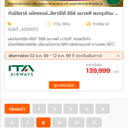
ทัวร์อิตาลี มหัศจรรย์...อิตาลีใต้ ซิซิลี อมาลฟี ชมกรุงโรม 1 วันเต็ม ที่สุดแแห่งเมดิเตอเรเนียน 11วัน 9คืน (AZ)
11วัน 9คืน
ทัวร์อิตาลี
GUSIT_AZ00013
เสน่ห์แห่งอิตาลีใต้ "ซิซิลี อมาลฟี นาโปลี" สวยตรึงใจ
เมืองAlberobello เยือนเมืองประวัติศาสตร์ปอมเปอี ตามรอย 007
เมือง Matera เที่ยวเมืองสวยเกาะซิซิลี Taormina
เดินทางช่วง
02 ต.ค. 69 - 12 ต.ค. 69 (1 ช่วงวันเดินทาง)
02 ต.ค. 69 - 12 ต.ค. 69
ราคาเริ่มต้น
139,999
บาท
ดูรายละเอียด
ก่อนหน้า
1
2
3
4
5
6
7
8
9
10
11