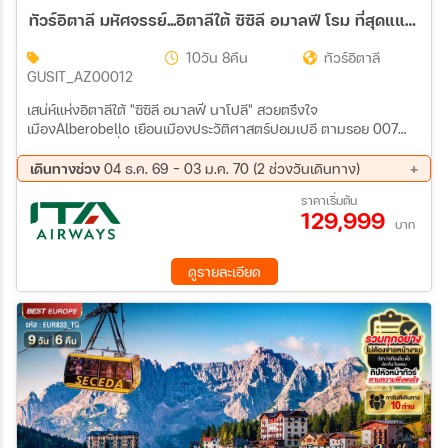
ทัวร์อิตาลี มหัศจรรย์...อิตาลีใต้ ซิซิลี อมาลฟี โรม ที่สุดแแห่งเมดิเตอเรเนียน 10วัน 8คืน (AZ)
10วัน 8คืน
ทัวร์อิตาลี
GUSIT_AZ00012
เสน่ห์แห่งอิตาลีใต้ "ซิซิลี อมาลฟี นาโปลี" สวยตรึงใจ
เมืองAlberobello เยือนเมืองประวัติศาสตร์ปอมเปอี ตามรอย 007
เมือง Matera เที่ยวเมืองสวยเกาะซิซิลี Taormina
เดินทางช่วง
04 ธ.ค. 69 - 03 ม.ค. 70 (2 ช่วงวันเดินทาง)
04 ธ.ค. 69 - 13 ธ.ค. 69
25 ธ.ค. 69 - 03 ม.ค. 70
ราคาเริ่มต้น
129,999
บาท
ดูรายละเอียด