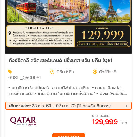
ทัวร์อิตาลี สวิตเซอร์แลนด์ ฝรั่งเศส 9วัน 6คืน (QR)
9วัน 6คืน
ทัวร์อิตาลี
GUSIT_QR00051
- มหาวิหารเซ็นต์ปีเตอร์ , สนามกีฬาโคลอสเซียม - หอเอนเมืองปิซ่า ,
เที่ยวเกาะเวนิส - เที่ยวมิลาน "มหาวิหารแห่งมิลาน" - นั่งรถไฟชมวิว
ขึ้นยอดเขาจุงเฟรา - เที่ยว ชมน้ำตกชเตาบ์บาค Staubbach - นั่ง
รถไฟด่วน TGV เข้าปารีส - ขึ้นหอไอเฟลชั้น 2 , เข้าชมพระราชวังแวร์
เดินทางช่วง
28 ก.ค. 69 - 07 ม.ค. 70 (11 ช่วงวันเดินทาง)
ซาย - เข้าชม ภาพวาดโมนาลิซา ณ พิพิธภัณฑ์ลูฟร์
22 ส.ค. 69 - 30 ส.ค. 69
19 ก.ย. 69 - 27 ก.ย. 69
ราคาเริ่มต้น
129,999
09 ต.ค. 69 - 17 ต.ค. 69
16 ต.ค. 69 - 24 ต.ค. 69
บาท
22 ต.ค. 69 - 30 ต.ค. 69
07 พ.ย. 69 - 15 พ.ย. 69
27 พ.ย. 69 - 05 ธ.ค. 69
06 ธ.ค. 69 - 14 ธ.ค. 69