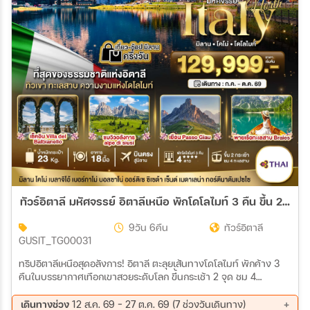
ทัวร์อิตาลี มหัศจรรย์ อิตาลีเหนือ พักโดโลไมท์ 3 คืน ขึ้น 2 กระเช้า 4 ทะเลสาบ บินตรง 9วัน 6คืน (TG)
9วัน 6คืน
ทัวร์อิตาลี
GUSIT_TG00031
ทริปอิตาลีเหนือสุดอลังการ! อิตาลี ตะลุยเส้นทางโดโลไมท์ พักค้าง 3
คืนในบรรยากาศเทือกเขาสวยระดับโลก ขึ้นกระเช้า 2 จุด ชม 4
ทะเลสาบสีฟ้าใส และวิวแอลป์สุดโรแมนติก บินตรงสะดวก
เดินทางช่วง
12 ส.ค. 69 - 27 ต.ค. 69 (7 ช่วงวันเดินทาง)