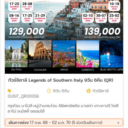
สายการบิน
ตั้งแต่วันที่
ถึงวันที่
เฉพาะเดือน
ทัวร์อิตาลี Legends of Southern Italy 9วัน 6คืน (QR)
เฉพาะเทศกาล
9วัน 6คืน
ทัวร์อิตาลี
GUSIT_QR00056
กรุงโรม นาโปลี หมู่บ้านกระโจม Alberobello มาเตร่า เกาะคาปรี โพสิ
ตาโน่ อะมัลฟี่ ซอเรนโต้
ระหว่าง
เดินทางช่วง
17 ก.พ. 69 - 02 ม.ค. 70 (5 ช่วงวันเดินทาง)