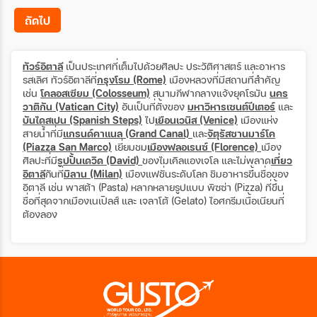
ถัดไป
ทัวร์อิตาลี
เป็นประเทศที่เต็มไปด้วยศิลปะ ประวัติศาสตร์ และอาหาร
รสเลิศ ทัวร์อิตาลีที่
กรุงโรม (Rome)
เมืองหลวงที่มีสถานที่สำคัญ
เช่น
โคลอสเซียม (Colosseum)
สนามกีฬากลางแจ้งยุคโรมัน
นคร
วาติกัน (Vatican City)
อันเป็นที่ตั้งของ
มหาวิหารเซนต์ปีเตอร์
และ
บันไดสเปน (Spanish Steps)
ไป
เยือนเวนิส (Venice)
เมืองแห่ง
สายน้ำที่มี
แกรนด์คาแนล (Grand Canal)
และ
จัตุรัสซานมาร์โค
(Piazza San Marco)
เยี่ยมชม
เมืองฟลอเรนซ์ (Florence)
เมือง
ศิลปะที่มี
รูปปั้นเดวิด (David)
ของไมเคิลแองเจโล และไม่พลาด
เที่ยว
อิตาลี
กันที่
มิลาน (Milan)
เมืองแฟชั่นระดับโลก ชิมอาหารขึ้นชื่อของ
อิตาลี เช่น พาสต้า (Pasta) หลากหลายรูปแบบ พิซซ่า (Pizza) ที่ขึ้น
ชื่อที่สุดจากเมืองเนเปิลส์ และ เจลาโต้ (Gelato) ไอศกรีมเนื้อเนียนที่
ต้องลอง