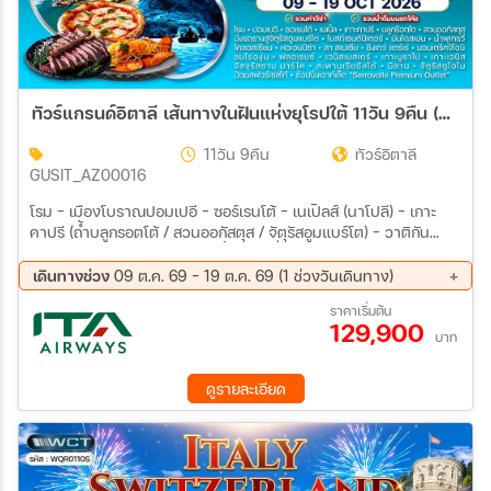
ทัวร์แกรนด์อิตาลี เส้นทางในฝันแห่งยุโรปใต้ 11วัน 9คืน (AZ) 09-19 OCT 26
11วัน 9คืน
ทัวร์อิตาลี
GUSIT_AZ00016
โรม – เมืองโบราณปอมเปอี – ซอร์เรนโต้ – เนเปิลส์ (นาโปลี) – เกาะ
คาปรี (ถ้ำบลูกรอตโต้ / สวนออกัสตุส / จัตุรัสอูมแบร์โต) – วาติกัน
(มหาวิหารเซนต์ปีเตอร์) – โรม (น้ำพุเทรวี่ / บันไดสเปน / โคลอสเซียม /
ประตูชัยคอนสแตนติน) – ปิซ่า (หอเอนปิซ่า 1 ใน 7 สิ่งมหัศจรรย์ของ
เดินทางช่วง
09 ต.ค. 69 - 19 ต.ค. 69 (1 ช่วงวันเดินทาง)
โลก) – ลา สเปเซีย – ชิงเกว่แตร์เร่ (3 หมู่บ้าน: ริโอแมกจิโอเร, แวร์นาซ
09 ต.ค. 69 - 19 ต.ค. 69
ราคาเริ่มต้น
ซา, มานาโรลา) มอนเตริคจิโอนิ – ชิมไวน์และของว่างที่ไร่องุ่นทัสคานี
129,900
– ฟลอเรนซ์ (จัตุรัสมิเกลันเจโล / มหาวิหารซานตามาเรียเดลฟิออเร /
บาท
โบสถ์ซันตาโคเช่ / จัตุรัสซินยอเรีย) – เวนิสเมสเตร้ – เกาะบูราโน่
(หมู่บ้านลูกกวาด) – เกาะเวนิส (โบสถ์เซนต์มาร์ค / สะพานเรียอัลโต้ /
ดูรายละเอียด
จัตุรัสซานมาร์โค / สะพานถอนหายใจ) เมนูพิเศษ !! พิซซ่านาโปลีต้น
ตำรับแท้ - สปาเก็ตตี้กุ้งมังกร (Lobster Spaghetti) - ฟิออเรนติน่า
สเต็ก (Fiorentina Beef Steak) - ไวน์และของว่างสไตล์ทัสคานี