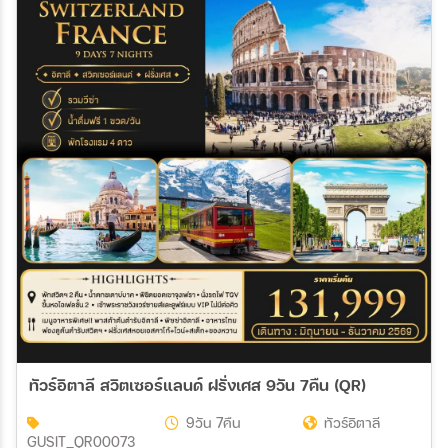
ทัวร์อิตาลี สวิตเซอร์แลนด์ ฝรั่งเศส 9วัน 7คืน (QR)
9วัน 7คืน
ทัวร์อิตาลี
GUSIT_QR00073