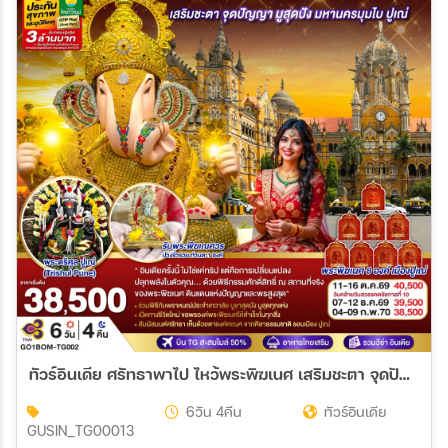
ทัวร์อินเดีย ศรัทธาพาไป ไหว้พระพิฆเนศ เสริมชะตา จุดปัญญา มูสุดปัง มหานครมุมไบ ปูเณ่ 6วัน 4คืน (TG)
6วัน 4คืน
ทัวร์อินเดีย
GUSIN_TG00013