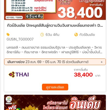
ทัวร์อินเดีย ปักหมุดสีสันสู่ความวิบวับสามเหลี่ยมทองคำ DELHI - AGRA - JAIPUR - JODHPUR - MANDAWA 6วัน 4คืน (TG)
6วัน 4คืน
ทัวร์อินเดีย
GUSIN_TG00007
นครเดลี - ถนนราชปาต ธรรมเนียบรัฐบาล - ประตูอินเดียเกต – วิหาร
อักชาร์ดัม - ทัชมาฮาล - อัคราฟอร์ท - ฟาเตปูร์สิกีร์ - บ่อน้ำขั้นบันได
– ชัยปุระ (PINK CITY) พระราชวังสายลม(HAWA MAHAL) –
พิพิธภัณฑ์ มหาราชา จัย ซิงห์ – ซิตี้พาเลซ - แอมเบอร์ ฟอร์ท – จอดห์
เดินทางช่วง
23 ต.ค. 69 - 05 ม.ค. 70 (5 ช่วงวันเดินทาง)
ปูร์ (BLUE CITY) - อนุสรณ์สถานจาสวานต์ธาดา – ป้อมเมห์รานการห์
23 ต.ค. 69 - 28 ต.ค. 69
11 พ.ย. 69 - 16 พ.ย. 69
ราคาเริ่มต้น
– ตลาดซาร์ดาร์ - เมืองมันฑวา - ฟรี ขี่อูฐ ชมสถาปัตยกรรมแห่งมันฑ
38,400
03 ธ.ค. 69 - 08 ธ.ค. 69
29 ธ.ค. 69 - 03 ม.ค. 70
วา
บาท
31 ธ.ค. 69 - 05 ม.ค. 70
ดูรายละเอียด