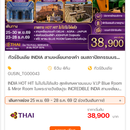
ทัวร์อินเดีย INDIA สามเหลี่ยมทองคำ ชมสถาปัตกรรมมรดกโลก เดลี-อัครา-ชัยปุระ-จอดห์ปูร์ 6วัน 4คืน (TG)
6วัน 4คืน
ทัวร์อินเดีย
GUSIN_TG00043
INDIA HOT HIT ไม่ไปไม่ได้แล้ว สุดพิเศษพาชมแบบ V.I.P Blue Room
& Miror Room ในพระราชวังชัยปุระ INCREDIBLE INDIA สามเหลี่ยม
ทองคำ Golden Triangle Plus Jodhpur สัมผัส 4 มหานครมรดกแห่ง
อินเดีย จากเดลีสู่ทัชมาฮาล เมืองสีชมพูชัยปุระ และนครสีฟ้าจ๊อดห์ปูร์
เดินทางช่วง
25 พ.ย. 69 - 28 ธ.ค. 69 (2 ช่วงวันเดินทาง)
ดินแดนแห่งมหาราชา ป้อมปราการ และมรดกโลกอันทรงคุณค่า
25 พ.ย. 69 - 30 พ.ย. 69
23 ธ.ค. 69 - 28 ธ.ค. 69
ราคาเริ่มต้น
38,900
บาท