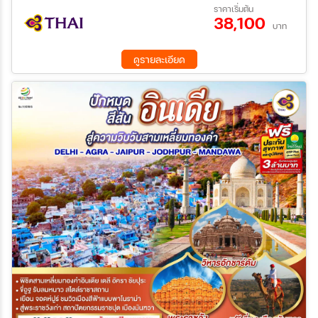
10 ต.ค. 69 - 15 ต.ค. 69
21 ต.ค. 69 - 26 ต.ค. 69
ราคาเริ่มต้น
รูปทรงเรขาคณิต - Kishangarh – Marble Snow Desertทุ่งหินอ่อนสี
38,100
03 ธ.ค. 69 - 08 ธ.ค. 69
17 ธ.ค. 69 - 22 ธ.ค. 69
ขาวล้วน เหมือนทะเลหิมะ - Kishangarh Fort (Outside View) สู่เมือง
บาท
ค้นหา
Ajmer Sharif Dargah - ชมAna Sagar Lake ทะเลสาบโบราณ
บรรยากาศสงบงาม เหมาะนั่งพักชมวิว
ดูรายละเอียด