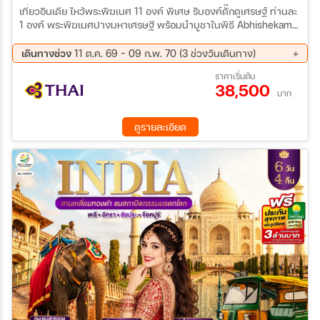
เที่ยวอินเดีย ไหว้พระพิฆเนศ 11 องค์ พิเศษ รับองค์ดั๊กดูเศรษฐ์ ท่านละ
1 องค์ พระพิฆเนศปางมหาเศรษฐี พร้อมนำบูชาในพิธี Abhishekam
โดยท่านพราหมณ์ มูสุดปัง ไหว้ไล่คุณไสย์มนต์ดำ องค์พระตรีศูล ปูเณ่
(Trishul Pune) แบบถูกวิ
เดินทางช่วง
11 ต.ค. 69 - 09 ก.พ. 70 (3 ช่วงวันเดินทาง)
11 ต.ค. 69 - 16 ต.ค. 69
07 ธ.ค. 69 - 12 ธ.ค. 69
ราคาเริ่มต้น
38,500
04 ก.พ. 70 - 09 ก.พ. 70
บาท
ดูรายละเอียด