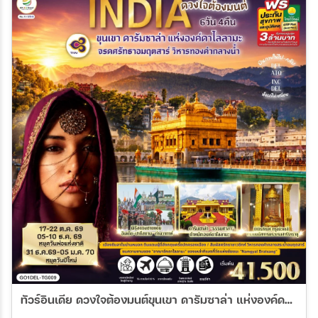
ทัวร์อินเดีย ดวงใจต้องมนต์ขุนเขา ดารัมซาล่า แห่งองค์ดาไลลามะ จรดศรัทธาอมฤตสาร์ วิหารทองคำกลางน้ำ 6วัน 4คืน (TG)