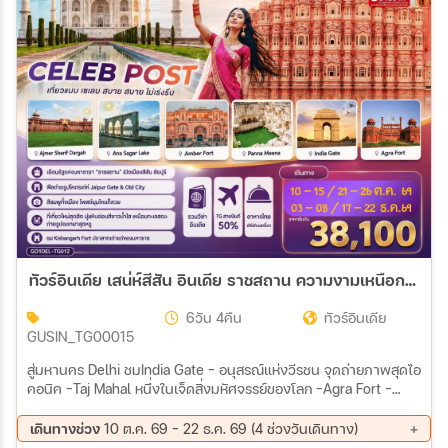
สายการบิน
ตั้งแต่วันที่
ถึงวันที่
เฉพาะเดือน
ทัวร์อินเดีย เสน่ห์สีสัน อินเดีย ราชสถาน ความงามเหนือกาลเวลา ทัชมาฮาล ชัยปูร์ อัจเมอร์ 6วัน 4คืน (TG)
เฉพาะเทศกาล
6วัน 4คืน
ทัวร์อินเดีย
GUSIN_TG00015
สู่มหานคร Delhi ชมIndia Gate – อนุสรณ์แห่งวีรชน จุดถ่ายภาพสุดไอ
คอนิค -Taj Mahal หนึ่งในเจ็ดสิ่งมหัศจรรย์ของโลก -Agra Fort –
ป้อมแดงมหึมา ราชวังเก่าของจักรพรรดิห์โมกุล Jaipur พระราชวัง
ระหว่าง
สีชมพู The Pink City - Amber Fort (รวมรถ Jeep บริการขึ้น-ลง) -
เดินทางช่วง
10 ต.ค. 69 - 22 ธ.ค. 69 (4 ช่วงวันเดินทาง)
Hawa Mahal พระราชวังแห่งสายลม - Panna Meena บ่อน้ำโบราณ