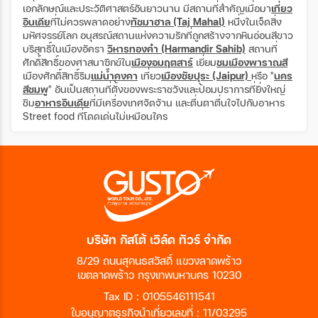
เอกลักษณ์และประวัติศาสตร์อันยาวนาน มีสถานที่สำคัญเมื่อมา
เที่ยว
อินเดีย
ที่ไม่ควรพลาดอย่าง
ทัชมาฮาล (Taj Mahal)
หนึ่งในเจ็ดสิ่ง
มหัศจรรย์โลก อนุสรณ์สถานแห่งความรักที่ถูกสร้างจากหินอ่อนสีขาว
บริสุทธิ์ในเมืองอัครา
วิหารทองคำ (Harmandir Sahib)
สถานที่
ศักดิ์สิทธิ์ของศาสนาซิกข์ใน
เมืองอมฤตสาร์
เยี่ยม
ชมเมืองพาราณสี
เมืองศักดิ์สิทธิ์ริม
แม่น้ำคงคา
เที่ยว
เมืองชัยปุระ (Jaipur)
หรือ "
นคร
สีชมพู
" อันเป็นสถานที่ตั้งของพระราชวังและป้อมปราการที่ยิ่งใหญ่
ชิม
อาหารอินเดีย
ที่มีเครื่องเทศจัดจ้าน และตื่นตาตื่นใจไปกับอาหาร
Street food ที่โดดเด่นไม่เหมือนใคร
บริษัท กัสโต้ เวิล์ด ทัวร์ จำกัด
8/29 ถนนสุคนธสวัสดิ์ แขวงลาดพร้าว
เขตลาดพร้าว กรุงเทพมหานคร 10230
Tax ID : 0105546111541
ใบอนุญาตธุรกิจนำเที่ยวเลขที่ : 11/03295