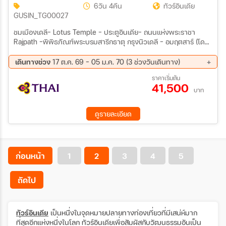
6วัน 4คืน
ทัวร์อินเดีย
GUSIN_TG00027
ชมเมืองเดลี- Lotus Temple - ประตูอินเดีย- ถนนแห่งพระราชา
Rajpath -พิพิธภัณฑ์พระบรมสารีกธาตุ กรุงนิวเดลี - อมฤตสาร์ (โดย
สายการบินภายในประเทศ) วัดทอง กลางสระอมฤต - วัดเงิน แห่งพระ
แม่ลักษมี - ถนนมรดกประวัติศาสตร์ - พิธีลดธงชายแดน อินเดีย
เดินทางช่วง
17 ต.ค. 69 - 05 ม.ค. 70 (3 ช่วงวันเดินทาง)
-ปากีสถาน ด่านวากาห์ (Wagah Border) - ชมสนามกีฬาคริกเก็ตรัฐ
17 ต.ค. 69 - 22 ต.ค. 69
05 ธ.ค. 69 - 10 ธ.ค. 69
ราคาเริ่มต้น
หิมาจัล - วัดไทย “ธรรมศาลา” - ตําหนักองค์ดาไลลามะ - พิพิธภัณฑ์
41,500
31 ธ.ค. 69 - 05 ม.ค. 70
ธิเบต “พุทธนิกายมหายาน” - ชิมลา ชมนิวาสเก่าอุปราชอังกฤษ -โบสถ์
บาท
คริสต์นีโอโกธิค
ดูรายละเอียด
ก่อนหน้า
1
2
3
4
5
ถัดไป
ทัวร์อินเดีย
เป็นหนึ่งในจุดหมายปลายทางท่องเที่ยวที่มีเสน่ห์มาก
ที่สุดอีกแห่งหนึ่งในโลก ทัวร์อินเดียเพื่อสัมผัสกับวัฒนธรรมอันเป็น