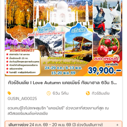
ทัวร์อินเดีย I Love Autumn แคชเมียร์ ทัชมาฮาล 6วัน 5คืน (AI)
6วัน 5คืน
ทัวร์อินเดีย
GUSIN_AI00025
ชวนคนรู้ใจไปตกหลุมรัก "แคชเมียร์" ช่วงเวลาที่สวยงามที่สุด ณ
สวิสเซอร์แลนด์แห่งเอเชีย
เดินทางช่วง
24 ต.ค. 69 - 20 พ.ย. 69 (3 ช่วงวันเดินทาง)