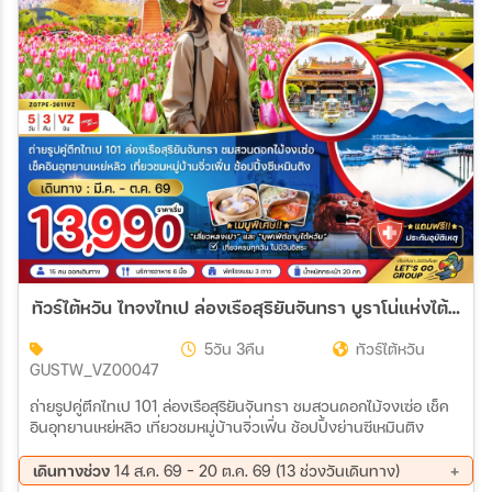
สายการบิน
ตั้งแต่วันที่
ถึงวันที่
เฉพาะเดือน
ทัวร์ไต้หวัน ไทจงไทเป ล่องเรือสุริยันจันทรา บูราโน่แห่งไต้หวัน 5วัน 3คืน (VZ)
เฉพาะเทศกาล
5วัน 3คืน
ทัวร์ไต้หวัน
GUSTW_VZ00047
ถ่ายรูปคู่ตึกไทเป 101 ล่องเรือสุริยันจันทรา ชมสวนดอกไม้จงเซ่อ เช็ค
อินอุทยานเหย่หลิว เที่ยวชมหมู่บ้านจิ่วเฟิ่น ช้อปปิ้งย่านซีเหมินติง
ระหว่าง
เดินทางช่วง
14 ส.ค. 69 - 20 ต.ค. 69 (13 ช่วงวันเดินทาง)