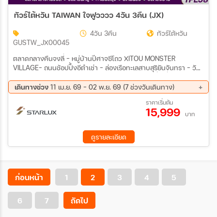
ทัวร์ไต้หวัน TAIWAN ใจฟูวววว 4วัน 3คืน (JX)
4วัน 3คืน
ทัวร์ไต้หวัน
GUSTW_JX00045
ตลาดกลางคืนจงลี่ – หมู่บ้านปีศาจซีโถว XITOU MONSTER
VILLAGE– ถนนช้อปปิ้งอีต๋าเช่า – ล่องเรือทะเลสาบสุริยันจันทรา – วัด
เหวินหวู่ – ตลาดไถจง ไนท์มาร์เก็ต – หมู่บ้านโบราณจิ่วเฟิ่น – บูราโน
ไต้หวัน(ท่าเรือสีรุ้ง) – ย่านซีเหมินติง – วัดหลงซาน
เดินทางช่วง
11 เม.ย. 69 - 02 พ.ย. 69 (7 ช่วงวันเดินทาง)
22 ส.ค. 69 - 25 ส.ค. 69
11 ก.ย. 69 - 14 ก.ย. 69
ราคาเริ่มต้น
15,999
03 ต.ค. 69 - 06 ต.ค. 69
10 ต.ค. 69 - 13 ต.ค. 69
บาท
16 ต.ค. 69 - 19 ต.ค. 69
24 ต.ค. 69 - 27 ต.ค. 69
30 ต.ค. 69 - 02 พ.ย. 69
ดูรายละเอียด
ก่อนหน้า
1
2
3
4
5
6
7
ถัดไป