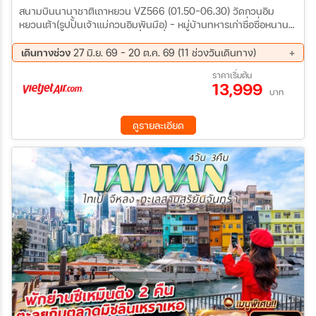
สนามบินนานาชาติเถาหยวน VZ566 (01.50-06.30) วัดกวนอิม
หยวนเต้า(รูปปั้นเจ้าแม่กวนอิมพันมือ) - หมู่บ้านทหารเก่าซื่อซื่อหนาน
ชุน – ตึกไทเป101 (ไม่รวมบัตรขึ้นตึกชั้น 89) – อนุสรณ์สถานเจียงไค
เชค – ร้านขนมพายสับปะรด PAPA WHALE HOTEL หรือเทียบเท่า
เดินทางช่วง
27 มิ.ย. 69 - 20 ต.ค. 69 (11 ช่วงวันเดินทาง)
ร้านเครื่องสำอาง – หมู่บ้านโบราณจิ่วเฟิน - อุทยานเกาะเหอผิง(รวม
12 ส.ค. 69 - 15 ส.ค. 69
20 ส.ค. 69 - 23 ส.ค. 69
ราคาเริ่มต้น
ค่าเข้าชม) - หมู่บ้านประมงเจิ้งปิน – ซีเหมินติง PAPA WHALE HOTEL
13,999
29 ส.ค. 69 - 01 ก.ย. 69
04 ก.ย. 69 - 07 ก.ย. 69
หรือเทียบเท่า ร้านสร้อยสุขภาพ GERMANIUM – DUTY FREE - วัด
บาท
10 ก.ย. 69 - 13 ก.ย. 69
18 ก.ย. 69 - 21 ก.ย. 69
หลงซาน – ถนนหวาซี – MITSUI OUTLET -สนามบินนานาชาติเถา
26 ก.ย. 69 - 29 ก.ย. 69
02 ต.ค. 69 - 05 ต.ค. 69
หยวน – สนามบินสุวรรณภูมิ VZ569 (19.45-22.45)
ดูรายละเอียด
10 ต.ค. 69 - 13 ต.ค. 69
15 ต.ค. 69 - 18 ต.ค. 69
17 ต.ค. 69 - 20 ต.ค. 69