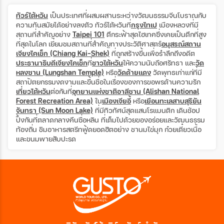
ทัวร์ไต้หวัน
เป็นประเทศที่ผสมผสานระหว่างวัฒนธรรมจีนโบราณกับ
ความทันสมัยได้อย่างลงตัว ทัวร์ไต้หวันที่
กรุงไทเป
เมืองหลวงที่มี
สถานที่สำคัญอย่าง
Taipei 101
ตึกระฟ้าสุดไฮเทคซึ่งเคยเป็นตึกที่สูง
ที่สุดในโลก เยี่ยมชมสถานที่สำคัญทางประวัติศาสตร์
อนุสรณ์สถาน
เจียงไคเช็ก (Chiang Kai-Shek)
ที่ถูกสร้างขึ้นเพื่อรำลึกถึงอดีต
ประธานาธิบดีเจียงไคเช็ก
ที่
ชาวไต้หวัน
ให้ความนับถือศรัทธา และ
วัด
หลงซาน (Lungshan Temple)
หรือ
วัดด้ายแดง
วัดพุทธเก่าแก่ที่มี
สถาปัตยกรรมงดงามและขึ้นชื่อในเรื่องของการขอพรด้านความรัก
เที่ยวไต้หวัน
ต่อกันที่
อุทยานแห่งชาติอาลีซาน (Alishan National
Forest Recreation Area)
ใน
เมืองเจียอี้
หรือ
เยือนทะเลสาบสุริยัน
จันทรา (Sun Moon Lake)
ที่มีทิวทัศน์สุดแสนโรแมนติก เดินช้อป
ปิ้งกันที่ตลาดกลางคืนซื่อหลิน ที่เต็มไปด้วยของอร่อยและวัฒนธรรม
ท้องถิ่น ชิมอาหารสตรีทฟู้ดยอดฮิตอย่าง ชานมไข่มุก ก๋วยเตี๋ยวเนื้อ
และขนมพายสับปะรด