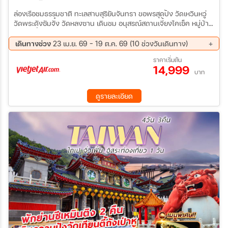
ล่องเรือชมธรรมชาติ ทะเลสาบสุริยันจันทรา ขอพรสุดปัง วัดเหวินหวู่
วัดพระดังซัมจั๋ง วัดหลงซาน เดินชม อนุสรณ์สถานเจี้ยงไคเซ็ค หมู่บ้าน
ประมงเจิ้นปิง ถ่ายรูป แลนด์มาร์คของไต้หวัน ตึกไทเป 101 ร้านไอศ
ครีมเวทมนตร์ มิยาฮาร่า ตลาดมิชลิน เหราเหอ ช้อปปิ้งสุดมันส์ ไถจง
เดินทางช่วง
23 เม.ย. 69 - 19 ต.ค. 69 (10 ช่วงวันเดินทาง)
ไนท์มาร์เก็ต ซีเหมินติง ดิวตี้ฟรี
13 ส.ค. 69 - 16 ส.ค. 69
27 ส.ค. 69 - 30 ส.ค. 69
ราคาเริ่มต้น
14,999
03 ก.ย. 69 - 06 ก.ย. 69
10 ก.ย. 69 - 13 ก.ย. 69
บาท
17 ก.ย. 69 - 20 ก.ย. 69
24 ก.ย. 69 - 27 ก.ย. 69
01 ต.ค. 69 - 04 ต.ค. 69
02 ต.ค. 69 - 05 ต.ค. 69
ดูรายละเอียด
15 ต.ค. 69 - 18 ต.ค. 69
16 ต.ค. 69 - 19 ต.ค. 69