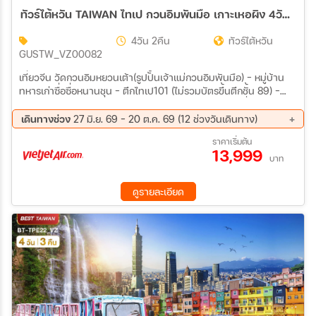
ทัวร์ไต้หวัน TAIWAN ไทเป กวนอิมพันมือ เกาะเหอผิง 4วัน 2คืน (VZ)
4วัน 2คืน
ทัวร์ไต้หวัน
GUSTW_VZ00082
เที่ยวจีน วัดกวนอิมหยวนเต้า(รูปปั้นเจ้าแม่กวนอิมพันมือ) - หมู่บ้าน
ทหารเก่าซื่อซื่อหนานชุน – ตึกไทเป101 (ไม่รวมบัตรขึ้นตึกชั้น 89) –
อนุสรณ์สถานเจียงไคเชค – ร้านขนมพายสับปะรด ร้านเครื่องสำอาง –
หมู่บ้านโบราณจิ่วเฟิน - อุทยานเกาะเหอผิง(รวมค่าเข้าชม) - หมู่บ้าน
เดินทางช่วง
27 มิ.ย. 69 - 20 ต.ค. 69 (12 ช่วงวันเดินทาง)
ประมงเจิ้งปิน – ซีเหมินติง
12 ส.ค. 69 - 15 ส.ค. 69
20 ส.ค. 69 - 23 ส.ค. 69
ราคาเริ่มต้น
13,999
29 ส.ค. 69 - 01 ก.ย. 69
04 ก.ย. 69 - 07 ก.ย. 69
บาท
10 ก.ย. 69 - 13 ก.ย. 69
18 ก.ย. 69 - 21 ก.ย. 69
26 ก.ย. 69 - 29 ก.ย. 69
02 ต.ค. 69 - 05 ต.ค. 69
ดูรายละเอียด
10 ต.ค. 69 - 13 ต.ค. 69
15 ต.ค. 69 - 18 ต.ค. 69
17 ต.ค. 69 - 20 ต.ค. 69
27 มิ.ย 72 - 30 มิ.ย 72