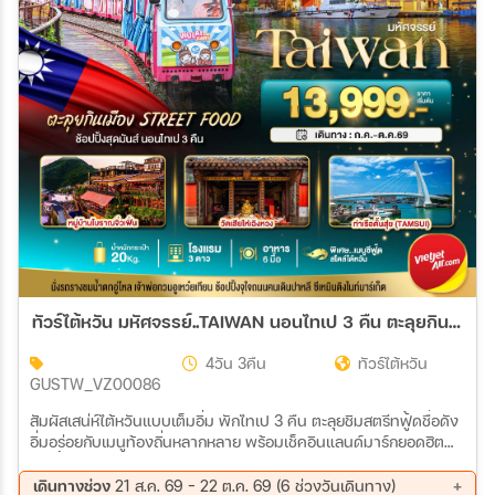
ทัวร์ไต้หวัน มหัศจรรย์..TAIWAN นอนไทเป 3 คืน ตะลุยกินเมือง Street Food 4วัน 3คืน (VZ)
4วัน 3คืน
ทัวร์ไต้หวัน
GUSTW_VZ00086
สัมผัสเสน่ห์ไต้หวันแบบเต็มอิ่ม พักไทเป 3 คืน ตะลุยชิมสตรีทฟู้ดชื่อดัง
อิ่มอร่อยกับเมนูท้องถิ่นหลากหลาย พร้อมเช็คอินแลนด์มาร์กยอดฮิต
ช้อปปิ้งตลาดกลางคืนสุดคึกคัก และเพลิดเพลินกับบรรยากาศเมือง
ไทเปแบบจุใจ
เดินทางช่วง
21 ส.ค. 69 - 22 ต.ค. 69 (6 ช่วงวันเดินทาง)