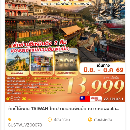
ทัวร์ไต้หวัน TAIWAN ไทเป กวนอิมพันมือ เกาะเหอผิง 4วัน 2คืน (VZ)
4วัน 2คืน
ทัวร์ไต้หวัน
GUSTW_VZ00078