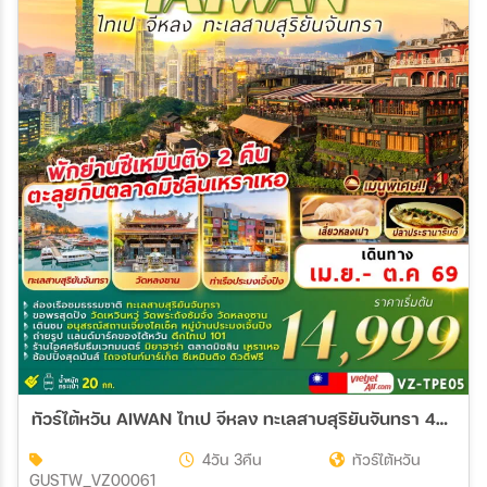
ทัวร์ไต้หวัน AIWAN ไทเป จีหลง ทะเลสาบสุริยันจันทรา 4วัน 3คืน (VZ)
4วัน 3คืน
ทัวร์ไต้หวัน
GUSTW_VZ00061