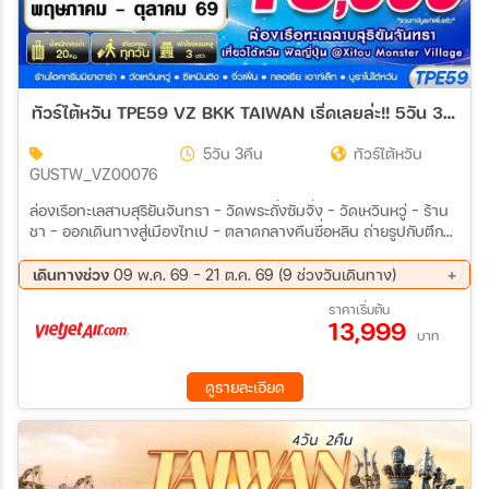
ทัวร์ไต้หวัน TPE59 VZ BKK TAIWAN เริ่ดเลยล่ะ!! 5วัน 3คืน (VZ)
5วัน 3คืน
ทัวร์ไต้หวัน
GUSTW_VZ00076
ล่องเรือทะเลสาบสุริยันจันทรา – วัดพระถั๋งซัมจั๋ง – วัดเหวินหวู่ – ร้าน
ชา – ออกเดินทางสู่เมืองไทเป – ตลาดกลางคืนซื่อหลิน ถ่ายรูปกับตึก
ไทเป 101@หมู่บ้านทหารเก่า SI SI NAN CUN – ร้านขนมพายสับปะรด
– ร้าน GERMANIUM – อนุสรณ์สถานเจียง ไคเชก – ซีเหมินติง ร้าน
เดินทางช่วง
09 พ.ค. 69 - 21 ต.ค. 69 (9 ช่วงวันเดินทาง)
เครื่องสำอาง – บูราโนไต้หวัน(ท่าเรือสีรุ้ง) – หมู่บ้านโบราณจิ่วเฟิ่น –
08 ส.ค. 69 - 12 ส.ค. 69
15 ส.ค. 69 - 19 ส.ค. 69
ราคาเริ่มต้น
กลอเรียเอาท์เล็ท – ท่าอากาศยานเถาหยวน – กรุงเทพฯ(สุวรรณภูมิ)
13,999
29 ส.ค. 69 - 02 ก.ย. 69
05 ก.ย. 69 - 09 ก.ย. 69
บาท
12 ก.ย. 69 - 16 ก.ย. 69
19 ก.ย. 69 - 23 ก.ย. 69
10 ต.ค. 69 - 14 ต.ค. 69
16 ต.ค. 69 - 20 ต.ค. 69
ดูรายละเอียด
17 ต.ค. 69 - 21 ต.ค. 69