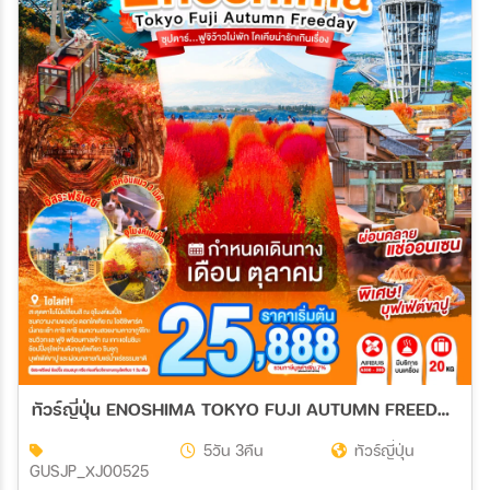
ทัวร์ญี่ปุ่น ENOSHIMA TOKYO FUJI AUTUMN FREEDAY ซุปตาร์...ฟูจิว้าวไม่พัก โคเคียน่ารักเกินเรื่อง 5วัน 3คืน (XJ)
5วัน 3คืน
ทัวร์ญี่ปุ่น
GUSJP_XJ00525