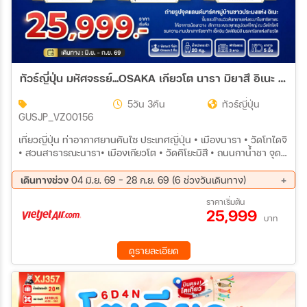
ทัวร์ญี่ปุ่น มหัศจรรย์...OSAKA เกียวโต นารา มิยาสึ อิเนะ 5วัน 3คืน (VZ)
5วัน 3คืน
ทัวร์ญี่ปุ่น
GUSJP_VZ00156
เที่ยวญี่ปุ่น ท่าอากาศยานคันไซ ประเทศญี่ปุ่น • เมืองนารา • วัดโทไดจิ
• สวนสาธารณะนารา• เมืองเกียวโต • วัดคิโยะมิสึ • ถนนกาน้ำชา จุด
ชมวิวอามาโนะฮาชิดาเตะ เมืองอิเนะ • ย่านอิเนะโนะฟุนายะ กิจกรรมชง
ชาญี่ปุ่น • ปราสาทโอซาก้า • ช้อปปิ้งชินไซบาชิ
เดินทางช่วง
04 มิ.ย. 69 - 28 ก.ย. 69 (6 ช่วงวันเดินทาง)
13 ส.ค. 69 - 17 ส.ค. 69
20 ส.ค. 69 - 24 ส.ค. 69
ราคาเริ่มต้น
25,999
27 ส.ค. 69 - 31 ส.ค. 69
03 ก.ย. 69 - 07 ก.ย. 69
บาท
10 ก.ย. 69 - 14 ก.ย. 69
24 ก.ย. 69 - 28 ก.ย. 69
ดูรายละเอียด