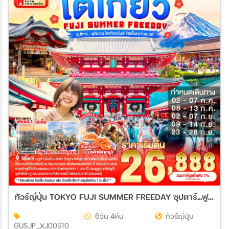
ทัวร์ญี่ปุ่น TOKYO FUJI SUMMER FREEDAY ซุปตาร์...ฟูจิม่วน โตเกียวมันส์ จัดเต็มทุกโมเมนต์ 6วัน 4คืน (XJ)
6วัน 4คืน
ทัวร์ญี่ปุ่น
GUSJP_XJ00510