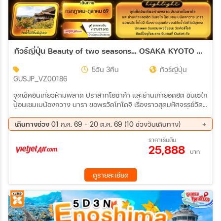
ทัวร์ญี่ปุ่น Beauty of two seasons… OSAKA KYOTO NARA 5วัน 3คืน (VZ)
5วัน 3คืน
ทัวร์ญี่ปุ่น
GUSJP_VZ00186
จุดเช็คอินเที่ยวห้ามพลาด ปราสาทโอซาก้า และย่านเก่ายอดฮิต ชินเซไก
ป้อนเซมเบน้องกวาง นารา ขอพรวัดโทไดจิ เรื่องราวสุดมหัศจรรย์วัด
น้ำใสคิโยมิสุเดระ Unseen ดินแดนแห่งชัยชนะ วัดคัตสึโอจิ ช้อปปิ้งจุใจ
ละลายเงินเยนที่ Outlet ดัง
เดินทางช่วง
01 ก.ค. 69 - 20 ต.ค. 69 (10 ช่วงวันเดินทาง)
12 ส.ค. 69 - 16 ส.ค. 69
26 ส.ค. 69 - 30 ส.ค. 69
ราคาเริ่มต้น
25,888
09 ก.ย. 69 - 13 ก.ย. 69
18 ก.ย. 69 - 22 ก.ย. 69
บาท
23 ก.ย. 69 - 27 ก.ย. 69
30 ก.ย. 69 - 04 ต.ค. 69
02 ต.ค. 69 - 06 ต.ค. 69
07 ต.ค. 69 - 11 ต.ค. 69
ดูรายละเอียด
09 ต.ค. 69 - 13 ต.ค. 69
16 ต.ค. 69 - 20 ต.ค. 69