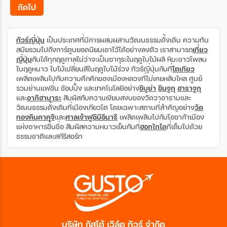
ถัดไป
ทัวร์ญี่ปุ่น
เป็นประเทศที่มีการผสมผสานวัฒนธรรมดั้งเดิม ความทัน
สมัยรวมไปถึงการ์ตูนยอดนิยมเอาไว้ได้อย่างลงตัว เราสามารถ
เที่ยว
ญี่ปุ่น
กันได้ทุกฤดูกาลไม่ว่าจะเป็นซากุระในฤดูใบไม้ผลิ หิมะขาวโพลน
ในฤดูหนาว ใบไม้เปลี่ยนสีในฤดูใบไม้ร่วง ทัวร์ญี่ปุ่นกันที่
โตเกียว
เพลิดเพลินไปกับความคึกคักของเมืองหลวงที่ไม่เคยหลับใหล ศูนย์
รวมย่านแฟชั่น ช้อปปิ้ง และเทคโนโลยีอย่าง
ชิบูย่า
ชินจูกุ
ฮาราจูกุ
และ
อากิฮาบาระ
สัมผัสกับความเงียบสงบของวัดวาอารามและ
วัฒนธรรมดั้งเดิมที่เมืองเกียวโต โดยเฉพาะสถานที่สำคัญอย่าง
วัด
ทองคินคาคุจิ
และ
ศาลเจ้าฟูชิมิอินาริ
เพลิดเพลินไปกับโอซาก้าเมือง
แห่งอาหารขึ้นชื่อ สัมผัสความหนาวเย็นกันที่
ฮอกไกโด
ที่เต็มไปด้วย
ธรรมชาติและสกีรีสอร์ท
บริษัท กัสโต้ เวิล์ด ทัวร์ จำกัด