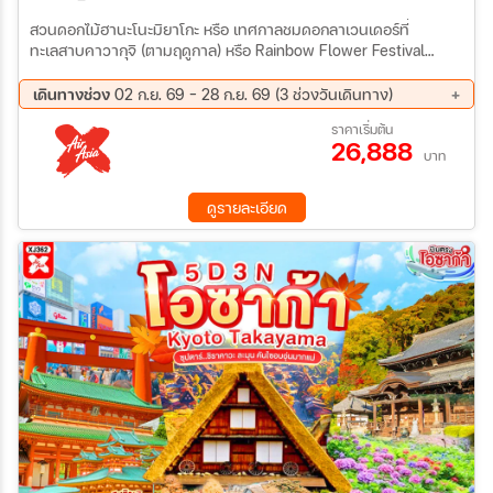
สวนดอกไม้ฮานะโนะมิยาโกะ หรือ เทศกาลชมดอกลาเวนเดอร์ที่
ทะเลสาบคาวากุจิ (ตามฤดูกาล) หรือ Rainbow Flower Festival
2026 – หมู่บ้านโอชิโนะฮักไก – ออนเซ็น + ขาปูยักษ์– ศาลเจ้าฟูจิโยชิดะ
เซนเกน – เกาะเอโนชิมะ – ถนนเบ็นไชเท็นนากามิเสะ – วัดอาซากุสะ–
เดินทางช่วง
02 ก.ย. 69 - 28 ก.ย. 69 (3 ช่วงวันเดินทาง)
ชมแมวยักษ์ 3 มิติ พร้อมช้อปปิ้ง ย่านชินจูกุ
02 ก.ย. 69 - 07 ก.ย. 69
09 ก.ย. 69 - 14 ก.ย. 69
ราคาเริ่มต้น
26,888
23 ก.ย. 69 - 28 ก.ย. 69
บาท
ดูรายละเอียด