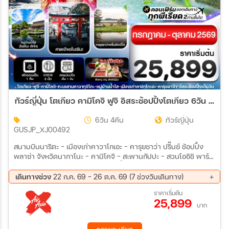
ทัวร์ญี่ปุ่น โตเกียว คามิโคจิ ฟูจิ อิสระช้อปปิ้งโตเกียว 6วัน 4คืน (XJ)
6วัน 4คืน
ทัวร์ญี่ปุ่น
GUSJP_XJ00492
สนามบินนาริตะ – เมืองเก่าคาวาโกเอะ - คารุยซาว่า ปริ๊นซ์ ช้อปปิ้ง
พลาซ่า จังหวัดนากาโนะ - คามิโคจิ – สะพานกัปปะ - สวนโออิชิ พาร์ค
- ชมวิวทะเลสาบคาวากุจิโกะ หมู่บ้านน้ำใสโอชิโนะ ฮักไก – พิพิธภัณฑ์
แผ่นดินไหว – เกาะเอโนชิมะ – ศาลเจ้าเอโนชิมะ ถนนเบ็นไซเท็นนากามิ
เดินทางช่วง
22 ก.ค. 69 - 26 ต.ค. 69 (7 ช่วงวันเดินทาง)
เสะ – ท่าเรือนิชิอุระ - อิออนมอลล์ อิสระช้อปปิ้ง และอิสระท่องเที่ยวตาม
26 ส.ค. 69 - 31 ส.ค. 69
09 ก.ย. 69 - 14 ก.ย. 69
ราคาเริ่มต้น
อัธยาศัย หรือ เที่ยวสวนสนุก โตเกียวดิสนีย์แลนด์ (ไม่รวมค่าบัตรเข้า)
25,899
16 ก.ย. 69 - 21 ก.ย. 69
30 ก.ย. 69 - 05 ต.ค. 69
**มีไกด์คอยบริการให้คำแนะนำในการเดินทาง** สนามบินนาริตะ–
บาท
07 ต.ค. 69 - 12 ต.ค. 69
14 ต.ค. 69 - 19 ต.ค. 69
สนามบินดอนเมือง XJ601 NRT-DMK (09.15-14.40)
21 ต.ค. 69 - 26 ต.ค. 69