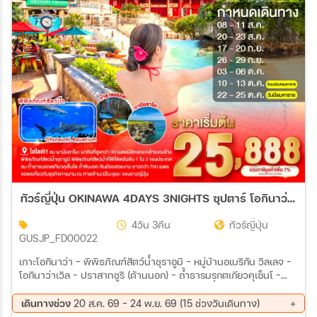
สายการบิน
ตั้งแต่วันที่
ถึงวันที่
เฉพาะเดือน
ทัวร์ญี่ปุ่น OKINAWA 4DAYS 3NIGHTS ซุปตาร์ โอกินาว่าชิลจัด ทะเลชัดมาก 4วัน 3คืน (FD)
เฉพาะเทศกาล
4วัน 3คืน
ทัวร์ญี่ปุ่น
GUSJP_FD00022
เกาะโอกินาว่า - พิพิธภัณฑ์สัตว์น้ำชุราอูมิ - หมู่บ้านอเมริกัน วิลเลจ -
โอกินาว่าเวิล - ปราสาทชูริ (ด้านนอก) - ถ้ำธารมรกตเกียวคุเซ็นโ -
ศาลเจ้านามิโนะอุเอะ – ห้างสรรพสินค้า พาร์โค ซิตี้
ระหว่าง
เดินทางช่วง
20 ส.ค. 69 - 24 พ.ย. 69 (15 ช่วงวันเดินทาง)