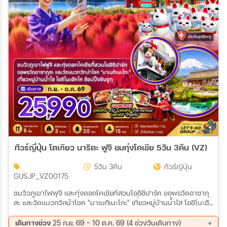
ทัวร์ญี่ปุ่น โตเกียว นาริตะ ฟูจิ ชมทุ่งโคเชีย 5วัน 3คืน (VZ)
5วัน 3คืน
ทัวร์ญี่ปุ่น
GUSJP_VZ00175
ชมวิวภูเขาไฟฟุจิ และทุ่งดอกโคเชียที่สวนโออิชิปาร์ค ขอพรวัดอาซากุ
สะ และวัดแมวกวักนำโชค "มาเนกิเนะโกะ" เที่ยวหมู่บ้านน้ำใส โอชิโนะฮัค
ไค ช้อปปิ้งชินจูกุ
เดินทางช่วง
25 ก.ย. 69 - 10 ต.ค. 69 (4 ช่วงวันเดินทาง)