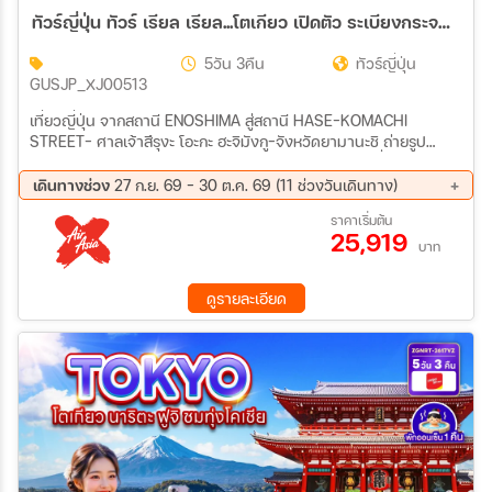
ทัวร์ญี่ปุ่น ทัวร์ เรียล เรียล...โตเกียว เปิดตัว ระเบียงกระจก 5วัน 3คืน (XJ)
5วัน 3คืน
ทัวร์ญี่ปุ่น
GUSJP_XJ00513
เที่ยวญี่ปุ่น จากสถานี ENOSHIMA สู่สถานี HASE-KOMACHI
STREET- ศาลเจ้าสึรุงะ โอะกะ ฮะจิมังกู-จังหวัดยามานะชิ ถ่ายรูป
ภูเขาไฟฟูจิ ริมทะเลสาบยามานากาโกะ- เรียนรู้พิธีชงชาญี่ปุ่น-จังหวัด
ชิซุโอะกะ-GOTEMBA PREMIUM OUTLETS-IZU PANORAMA PARK
เดินทางช่วง
27 ก.ย. 69 - 30 ต.ค. 69 (11 ช่วงวันเดินทาง)
(รวมกระเช้า)-เมืองนาริตะ อิสระท่องเที่ยวเต็มวัน (ไม่มีรถบัสให้บริการ)
27 ก.ย. 69 - 01 ต.ค. 69
02 ต.ค. 69 - 06 ต.ค. 69
ราคาเริ่มต้น
25,919
04 ต.ค. 69 - 08 ต.ค. 69
05 ต.ค. 69 - 09 ต.ค. 69
บาท
06 ต.ค. 69 - 10 ต.ค. 69
13 ต.ค. 69 - 17 ต.ค. 69
16 ต.ค. 69 - 20 ต.ค. 69
18 ต.ค. 69 - 22 ต.ค. 69
ดูรายละเอียด
19 ต.ค. 69 - 23 ต.ค. 69
25 ต.ค. 69 - 29 ต.ค. 69
26 ต.ค. 69 - 30 ต.ค. 69