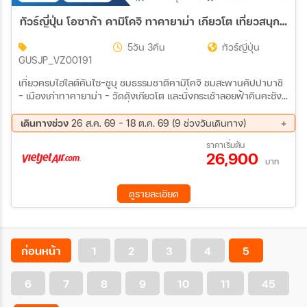
ทัวร์ญี่ปุ่น โอซาก้า คามิโคจิ ทาคายาม่า เกียวโต เที่ยวสนุกทุกวัน 5วัน 3คืน (VZ)
5วัน 3คืน
ทัวร์ญี่ปุ่น
GUSJP_VZ00191
เที่ยวครบไฮไลต์คันไซ–ชูบุ ชมธรรมชาติคามิโคจิ ชมสะพานคัปปาบาชิ
- เมืองเก่าทาคายาม่า - วัดดังเกียวโต และนั่งกระเช้าลอยฟ้าคินคะซัง
สู่ปราสาทกิฟุ - เพลิดเพลินที่ถนนสายชาเขียว แห่งเมืองอุจิ - ตลาด
ปลานิชิกิ - ช้อปจุใจชินไซบาชิและอิออนมอลล์
เดินทางช่วง
26 ส.ค. 69 - 18 ต.ค. 69 (9 ช่วงวันเดินทาง)
26 ส.ค. 69 - 30 ส.ค. 69
09 ก.ย. 69 - 13 ก.ย. 69
ราคาเริ่มต้น
26,900
11 ก.ย. 69 - 15 ก.ย. 69
18 ก.ย. 69 - 22 ก.ย. 69
บาท
23 ก.ย. 69 - 27 ก.ย. 69
30 ก.ย. 69 - 04 ต.ค. 69
02 ต.ค. 69 - 06 ต.ค. 69
07 ต.ค. 69 - 11 ต.ค. 69
ดูรายละเอียด
14 ต.ค. 69 - 18 ต.ค. 69
ก่อนหน้า
1
2
3
4
5
6
7
8
9
10
11
45