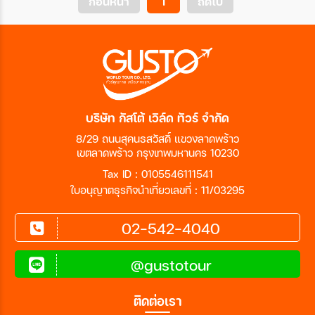
ก่อนหน้า
1
ถัดไป
บริษัท กัสโต้ เวิล์ด ทัวร์ จำกัด
8/29 ถนนสุคนธสวัสดิ์ แขวงลาดพร้าว
เขตลาดพร้าว กรุงเทพมหานคร 10230
Tax ID : 0105546111541
ใบอนุญาตธุรกิจนำเที่ยวเลขที่ : 11/03295
02-542-4040
@gustotour
ติดต่อเรา