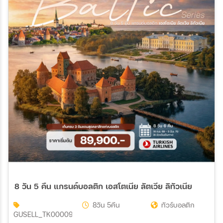
8 วัน 5 คืน แกรนด์บอลติก เอสโตเนีย ลัตเวีย ลิทัวเนีย
8วัน 5คืน
ทัวร์บอลติก
GUSELL_TK00009