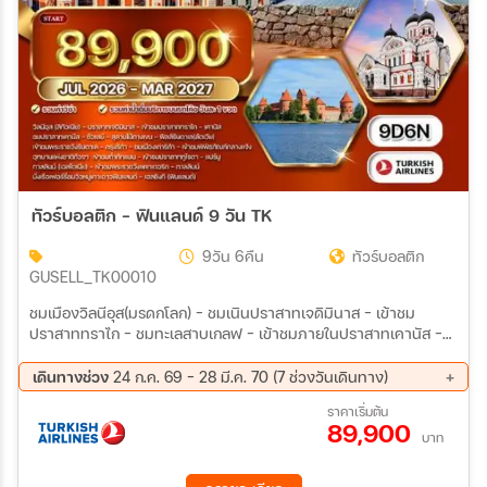
ทัวร์บอลติก - ฟินแลนด์ 9 วัน TK
9วัน 6คืน
ทัวร์บอลติก
GUSELL_TK00010
ชมเมืองวิลนีอุส(มรดกโลก) - ชมเนินปราสาทเจดิมินาส - เข้าชม
ปราสาททราไก - ชมทะเลสาบเกลฟ - เข้าชมภายในปราสาทเคานัส -
ชมเมืองซัวเลย์ - เก็บภาพมหาวิหารเซนต์ปีเตอร์และพอล - ชมสุสานไม้
กางเขน - ชมเมืองฟิลส์รันดาเล - เข้าชมภายในพระราชวังรันดาเล -
เดินทางช่วง
24 ก.ค. 69 - 28 มี.ค. 70 (7 ช่วงวันเดินทาง)
ชมย่านเมืองเก่ากรุงริก้า - ชมโบสถ์เซนต์ปีเตอร์ - ชมโบสถ์ประจำเมือง
19 ก.ย. 69 - 27 ก.ย. 69
16 ต.ค. 69 - 24 ต.ค. 69
ราคาเริ่มต้น
ริก้า - เข้าชมภายในพิพิธภัณฑ์กลางแจ้ง - เข้าชมอุทยานแห่งชาติกัว
89,900
31 ต.ค. 69 - 08 พ.ย. 69
28 พ.ย. 69 - 06 ธ.ค. 69
จา - นั่งกระเช้าซิกุลด้า - เข้าชมถ้ำกัทแมน - ชมปราสาททูไรดา - ชม
บาท
26 ธ.ค. 69 - 03 ม.ค. 70
13 ก.พ. 70 - 21 ก.พ. 70
หาดแปร์นู - กรุงทาลลินน์ - เข้าชมพระราชวังแคทเดอริก - ชมโบสถ์อ
20 มี.ค 70 - 28 มี.ค 70
เล็กซานเดอร์เนฟสเก้ - เมืองเก่าทาลลินน์ - นั่งเรือเฟอร์รี่ชมวิวหมู่เกาะ