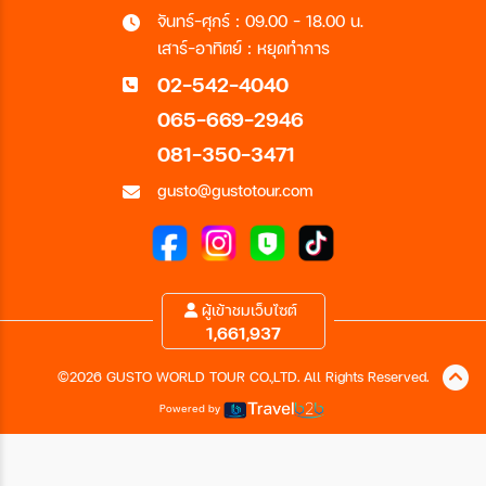
จันทร์-ศุกร์ : 09.00 - 18.00 น.
เสาร์-อาทิตย์ : หยุดทำการ
02-542-4040
065-669-2946
081-350-3471
gusto@gustotour.com
ผู้เข้าชมเว็บไซต์
1,661,937
©2026 GUSTO WORLD TOUR CO.,LTD. All Rights Reserved.
Powered by