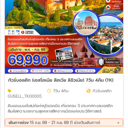
สายการบิน
ตั้งแต่วันที่
ถึงวันที่
เฉพาะเดือน
ทัวร์บอลติก (เอสโตเนีย ลัตเวีย ลิธัวเนีย) 7วัน 4คืน (TK)
เฉพาะเทศกาล
7วัน 4คืน
ทัวร์บอลติก
GUSELL_TK00005
ดินแดนมนต์เสน่ห์แห่งยุโรปเหนือ เที่ยวครบ 3 ประเทศทะเลบอลติก
สัมผัสความงดงามสุดคลาสสิคจากเมืองแห่งประวัติศาสตร์
ระหว่าง
เดินทางช่วง
15 ก.ย. 69 - 21 ก.ย. 69 (1 ช่วงวันเดินทาง)