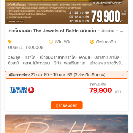
ทัวร์บอลติก The Jewels of Baltic ลิทัวเนีย - ลัตเวีย - เอสโทเนีย - ฟินแลนด์ 8วัน 5คืน (TK)
8วัน 5คืน
ทัวร์บอลติก
GUSELL_TK00008
วิลนิอุส - ทราไค - เข้าชมปราสาททราไค- เคานัส - ปราสาทเคานัส -
ซัวเลย์ – สุสานไม้กางเขน - ริก้า- ฟิลส์รันดาเล - เข้าชมพระราชวังรัน
ดา - เมืองเก่าริก้า- ซิกุลด้า - ปราสาททูไรด้า - พาร์นู - บ้านไม้
Wooden House - ทาลลินน์– เมืองเก่าทาลลินน์ - ย่านทูมเปีย - เรือ
เดินทางช่วง
21 ก.ย. 69 - 19 ต.ค. 69 (3 ช่วงวันเดินทาง)
เฟอร์รี่ Silja Line - เฮลซิงกิ- อนุสาวรีย์ซิเบลิอุส - จัตุรัสซีเนท -
21 ก.ย. 69 - 28 ก.ย. 69
05 ต.ค. 69 - 12 ต.ค. 69
ราคาเริ่มต้น
มาร์เก็ตสแควร์
79,900
12 ต.ค. 69 - 19 ต.ค. 69
บาท
ดูรายละเอียด