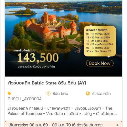
ทัวร์บอลติก Baltic State 8วัน 5คืน (AY)
8วัน 5คืน
ทัวร์บอลติก
GUSELL_AY00004
เที่ยวบอลติก ทาลลินน์ - ชายหาดพิริต้า - เที่ยวชมเมืองเก่า - The
Palace of Toompea - Viru Gate ทาลลินน์ - แปร์นู - บ้านไม้แบบ
Wooden House - ริก้า (ลัตเวีย) ริก้า - เมืองคอนาส - วิลนิอุส
(ลิธัวเนีย) เที่ยวชมเมือง - ปราสาททราไก - จตุรัสทาวน์ฮอลล์ - ถนน
เดินทางช่วง
08 ส.ค. 69 - 06 ม.ค. 70 (6 ช่วงวันเดินทาง)