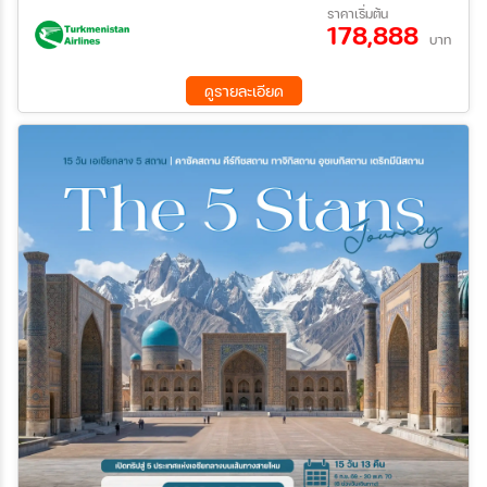
18 ต.ค. 69 - 01 พ.ย. 69
ราคาเริ่มต้น
178,888
บาท
ค้นหา
ดูรายละเอียด