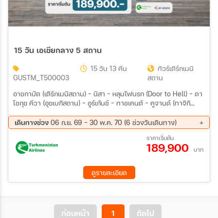
15 วัน เอเชียกลาง 5 สถาน
15 วัน 13 คืน
ทัวร์เติร์กเมนิ
GUSTM_T500003
สถาน
อาชกาบัต (เติร์กเมนิสถาน) – นิสา – หลุมไฟนรก (Door to Hell) – ดา
โชกุซ คีวา (อุซเบกิสถาน) – อูร์เก้นช์ – ทาชเคนต์ – คูจานด์ (ทาจิกิ
สถาน) – อิสตาราฟชาน – ไอนี – เพนจิเค้นท์ – แอนชอพพาส – ดูชาน
เบ – ฮิสซาร์ - อัลมาตี (คาซัคสถาน) – ทะเลสาบ Issyk Lake บิชเคก
เดินทางช่วง
06 ก.ย. 69 - 30 พ.ค. 70 (6 ช่วงวันเดินทาง)
(คีร์กิซสถาน) – อุทยานแห่งชาติอลา อาร์ชา – โทกโม๊ค
06 ก.ย. 69 - 20 ก.ย. 69
11 ต.ค. 69 - 25 ต.ค. 69
ราคาเริ่มต้น
189,900
01 พ.ย. 69 - 15 พ.ย. 69
04 เม.ย 70 - 18 เม.ย 70
บาท
02 พ.ค. 70 - 16 พ.ค. 70
16 พ.ค. 70 - 30 พ.ค. 70
ดูรายละเอียด
ก่อนหน้า
1
ถัดไป