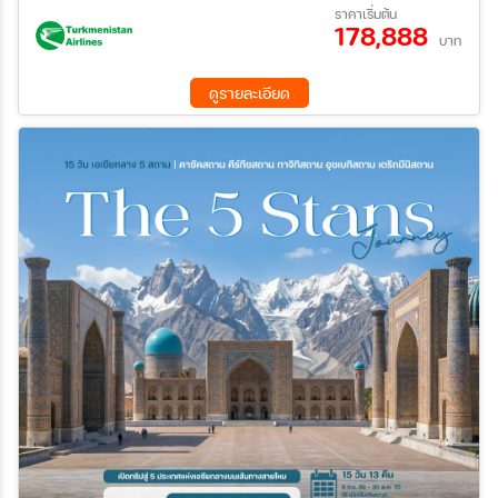
18 ต.ค. 69 - 01 พ.ย. 69
ราคาเริ่มต้น
178,888
บาท
ค้นหา
ดูรายละเอียด