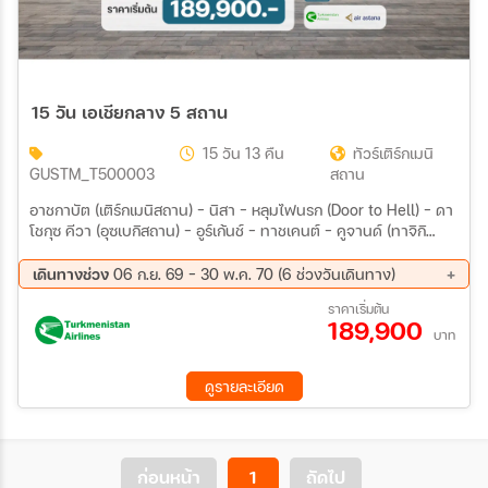
15 วัน เอเชียกลาง 5 สถาน
15 วัน 13 คืน
ทัวร์เติร์กเมนิ
GUSTM_T500003
สถาน
อาชกาบัต (เติร์กเมนิสถาน) – นิสา – หลุมไฟนรก (Door to Hell) – ดา
โชกุซ คีวา (อุซเบกิสถาน) – อูร์เก้นช์ – ทาชเคนต์ – คูจานด์ (ทาจิกิ
สถาน) – อิสตาราฟชาน – ไอนี – เพนจิเค้นท์ – แอนชอพพาส – ดูชาน
เบ – ฮิสซาร์ - อัลมาตี (คาซัคสถาน) – ทะเลสาบ Issyk Lake บิชเคก
เดินทางช่วง
06 ก.ย. 69 - 30 พ.ค. 70 (6 ช่วงวันเดินทาง)
(คีร์กิซสถาน) – อุทยานแห่งชาติอลา อาร์ชา – โทกโม๊ค
06 ก.ย. 69 - 20 ก.ย. 69
11 ต.ค. 69 - 25 ต.ค. 69
ราคาเริ่มต้น
189,900
01 พ.ย. 69 - 15 พ.ย. 69
04 เม.ย 70 - 18 เม.ย 70
บาท
02 พ.ค. 70 - 16 พ.ค. 70
16 พ.ค. 70 - 30 พ.ค. 70
ดูรายละเอียด
ก่อนหน้า
1
ถัดไป