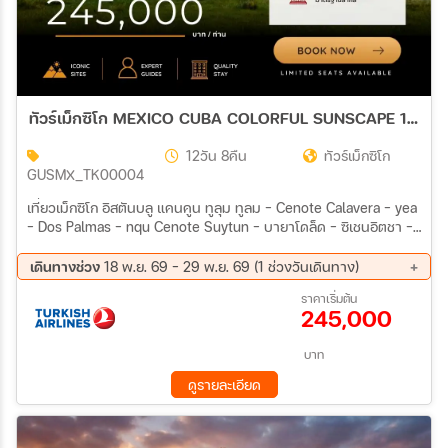
ทัวร์เม็กซิโก MEXICO CUBA COLORFUL SUNSCAPE 12วัน 8คืน (TK)
12วัน 8คืน
ทัวร์เม็กซิโก
GUSMX_TK00004
เที่ยวเม็กซิโก อิสตันบลู แคนคูน ทูลุม ทูลม - Cenote Calavera - yea
- Dos Palmas - nqu Cenote Suytun - บายาโดล็ด - ซิเชนอิตชา -
เมริลา เมริดา - อิซามาล - เอคบาลัม - แคนดูน แคนดูน - อิสระ Playa
Delfines - ชมพระอาทิตย์ตก - ฮาวาน่า (ดิวบา) - ทัวร์ชมเมือง - ทัว
เดินทางช่วง
18 พ.ย. 69 - 29 พ.ย. 69 (1 ช่วงวันเดินทาง)
รถดลาสสิค ฮาวาน่า (ดิวบา) - พิพิธภัณฑ์เฮมิงเวย์- หมู่บ้านโดฮิบาร์ -
18 พ.ย. 69 - 29 พ.ย. 69
ราคาเริ่มต้น
ปีนาร์เดลร์โอ - เมืองวิญาเลส - Cueva del Iกอัง - แดนคูน (เม็กซิโก)
245,000
- บินต่อสู่อิสตันบูล
บาท
ดูรายละเอียด