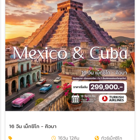
16 วัน เม็กซิโก – คิวบา
16วัน 12คืน
ทัวร์เม็กซิโก