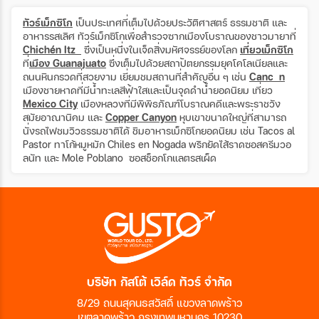
ทัวร์เม็กซิโก
เป็นประเทศที่เต็มไปด้วยประวัติศาสตร์ ธรรมชาติ และ
อาหารรสเลิศ ทัวร์เม็กซิโกเพื่อสำรวจซากเมืองโบราณของชาวมายาที่
Chichén Itzá
ซึ่งเป็นหนึ่งในเจ็ดสิ่งมหัศจรรย์ของโลก
เที่ยวเม็กซิโก
ที่
เมือง Guanajuato
ซึ่งเต็มไปด้วยสถาปัตยกรรมยุคโคโลเนียลและ
ถนนหินกรวดที่สวยงาม เยี่ยมชมสถานที่สำคัญอื่น ๆ เช่น
Cancún
เมืองชายหาดที่มีน้ำทะเลสีฟ้าใสและเป็นจุดดำน้ำยอดนิยม เที่ยว
Mexico City
เมืองหลวงที่มีพิพิธภัณฑ์โบราณคดีและพระราชวัง
สมัยอาณานิคม และ
Copper Canyon
หุบเขาขนาดใหญ่ที่สามารถ
นั่งรถไฟชมวิวธรรมชาติได้ ชิมอาหารเม็กซิโกยอดนิยม เช่น Tacos al
Pastor ทาโก้หมูหมัก Chiles en Nogada พริกยัดไส้ราดซอสครีมวอ
ลนัท และ Mole Poblano ซอสช็อกโกแลตรสเผ็ด
บริษัท กัสโต้ เวิล์ด ทัวร์ จำกัด
8/29 ถนนสุคนธสวัสดิ์ แขวงลาดพร้าว
เขตลาดพร้าว กรุงเทพมหานคร 10230