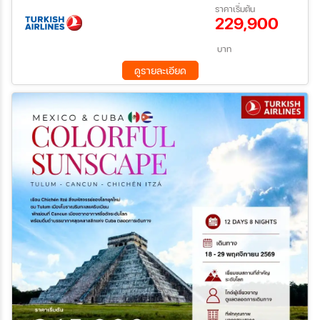
12 ส.ค. 69 - 24 ส.ค. 69
16 ก.ย. 69 - 28 ก.ย. 69
ราคาเริ่มต้น
กิจกรรมล่องเรือชมปลาวาฬ - ล่องเรือ "Icefjord cruise tour" -
229,900
30 ก.ย. 69 - 12 ต.ค. 69
13 ต.ค. 69 - 25 ต.ค. 69
หมู่บ้านร้างเกอร์นัค “Qoornoq” - ชมย่านถนนสตรอยก์ มื้อพิเศษ :
ค้นหา
28 ต.ค. 69 - 09 พ.ย. 69
18 พ.ย. 69 - 29 พ.ย. 69
เครื่องดื่ม “มาร์การิต้า” พร้อมการแสดงวงดนตรี “มาริอาชิส์” - ซีฟู้ด
24 ธ.ค. 69 - 04 ม.ค. 70
บาท
พื้นเมืองที่แคนคูน - ดินเนอร์ริมทะเลแคริบเบียน 4 ดาว
ดูรายละเอียด