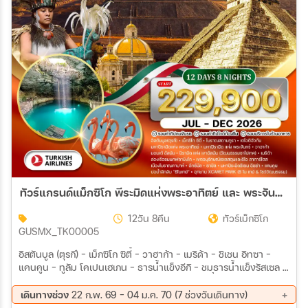
สายการบิน
ตั้งแต่วันที่
ถึงวันที่
เฉพาะเดือน
ทัวร์แกรนด์แม็กซิโก พีระมิดแห่งพระอาทิตย์ และ พระจันทร์ 12 วัน (TK) JUL - DEC 2026
เฉพาะเทศกาล
12วัน 8คืน
ทัวร์เม็กซิโก
GUSMX_TK00005
อิสตันบูล (ตุรกี) - เม็กซิโก ซิตี้ - วาฮาก้า - เมริด้า - ชิเชน อิทซา -
แคนคูน - ทูลัม โคเปนเฮเกน - ธารน้ำแข็งอีกิ - ชมธารน้ำแข็งรัสเซล -
อิลลูลิแซท - โอกาอัทซุต (โรดเบย์) - ฟาร์มสุนัขฮัสกี้ - ร่วมกิจกรรม
ระหว่าง
สุนัขลากเลื่อน - ล่องเรือชมธารน้ำแข็งอีกิ (Hilight) - ขับรถ UTV - ฟ
เดินทางช่วง
22 ก.พ. 69 - 04 ม.ค. 70 (7 ช่วงวันเดินทาง)
ยอร์ดทาซิอุซ - จุดประวัติศาสตร์เซอเมอร์มิอูท - นูค (เมืองหลวง) -