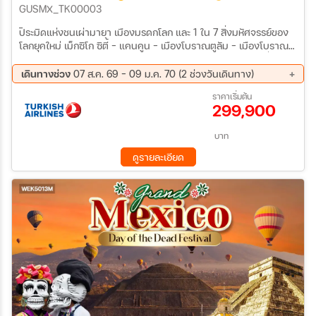
GUSMX_TK00003
ปิระมิดแห่งชนเผ่ามายา เมืองมรดกโลก และ 1 ใน 7 สิ่งมหัศจรรย์ของ
โลกยุคใหม่ เม็กซิโก ซิตี้ – แคนคูน – เมืองโบราณตูลัม – เมืองโบราณชิ
เชนอิทซา (ปิระมิดแห่งชนเผ่ามายา เมืองมรดกโลก และ 1 ใน 7 สิ่ง
มหัศจรรย์ของโลกยุคใหม่) เมรีดา – อูซมาล – คาบาห์– เม็กซิโก ซิตี้ –
เดินทางช่วง
07 ส.ค. 69 - 09 ม.ค. 70 (2 ช่วงวันเดินทาง)
เตโอติฮัวคัน – ฮาวานา – ไวนาเลส – ซานตาคลารา เซียนฟวยโกส
31 ต.ค. 69 - 15 พ.ย. 69
25 ธ.ค. 69 - 09 ม.ค. 70
ราคาเริ่มต้น
ตรินิแดด – กามากูเอย์ – บายาโม – ซานเตียโก เดอ คิวบา – ไมอามี่
299,900
บาท
ดูรายละเอียด