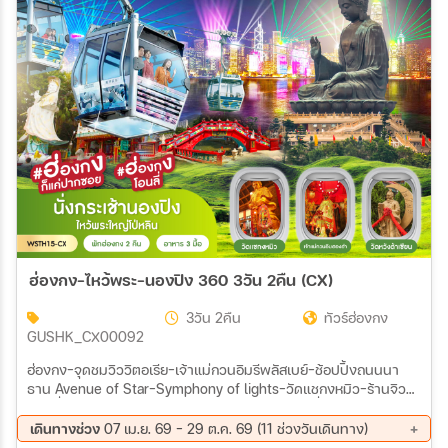
สายการบิน
ตั้งแต่วันที่
ถึงวันที่
เฉพาะเดือน
ฮ่องกง-ไหว้พระ-นองปิง 360 3วัน 2คืน (CX)
เฉพาะเทศกาล
3วัน 2คืน
ทัวร์ฮ่องกง
GUSHK_CX00092
ฮ่องกง-จุดชมวิววิตอเรีย-เจ้าแม่กวนอิมรีพลัสเบย์-ช้อปปิ้งถนนนา
ธาน Avenue of Star-Symphony of lights-วัดแชกงหมิว-ร้านจิว
เวอร์รี่-ร้านหยก เจ้าแม่กวนอิมฮองฮำ-เกาะลันเตา-นั่งกระเช้านองปิง
ระหว่าง
360-ไหว้พระใหญ่โป่หลิน ช้อปปิ้งที่ซิตี้เกทเอาท์เล็ท-วัดหวังต้าเซียน-
เดินทางช่วง
07 เม.ย. 69 - 29 ต.ค. 69 (11 ช่วงวันเดินทาง)
เทพจันทรา