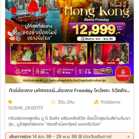
ทัวร์ฮ่องกง มหัศจรรย์...ฮ่องกง Freeday ไหว้พระ 5วัดดัง 3วัน 2คืน (EK)
3วัน 2คืน
ทัวร์ฮ่องกง
GUSHK_EK00173
ทริปฮ่องกงสุดฟิน มู 5 วัดดัง เสริมพลังชีวิต ช้อปปิ้งสุดมันส์ย่านจิมซา
จุ่ย , มูให้สุดที่ฮ่องกง "ฮองฮำเปิดทรัพย์ แชกงรับโชค"
เดินทางช่วง
14 ส.ค. 69 - 29 พ.ย. 69 (8 ช่วงวันเดินทาง)