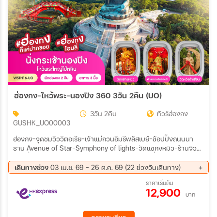
ฮ่องกง-ไหว้พระ-นองปิง 360 3วัน 2คืน (UO)
3วัน 2คืน
ทัวร์ฮ่องกง
GUSHK_UO00003
ฮ่องกง-จุดชมวิววิตอเรีย-เจ้าแม่กวนอิมรีพลัสเบย์-ช้อปปิ้งถนนนา
ธาน Avenue of Star-Symphony of lights-วัดแชกงหมิว-ร้านจิว
เวอร์รี่-ร้านหยก เจ้าแม่กวนอิมฮองฮำ-เกาะลันเตา-นั่งกระเช้านองปิง
360-ไหว้พระใหญ่โป่หลิน ช้อปปิ้งที่ซิตี้เกทเอาท์เล็ท-วัดหวังต้าเซียน-
เดินทางช่วง
03 เม.ย. 69 - 26 ต.ค. 69 (22 ช่วงวันเดินทาง)
เทพจันทรา-มงก๊ก
14 ส.ค. 69 - 16 ส.ค. 69
15 ส.ค. 69 - 17 ส.ค. 69
ราคาเริ่มต้น
12,900
21 ส.ค. 69 - 23 ส.ค. 69
22 ส.ค. 69 - 24 ส.ค. 69
บาท
28 ส.ค. 69 - 30 ส.ค. 69
29 ส.ค. 69 - 31 ส.ค. 69
04 ก.ย. 69 - 06 ก.ย. 69
05 ก.ย. 69 - 07 ก.ย. 69