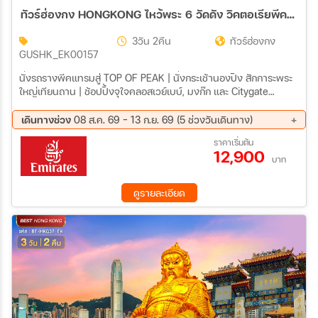
ทัวร์ฮ่องกง HONGKONG ไหว้พระ 6 วัดดัง วิคตอเรียพีค รถรางพีคแทรม 3วัน 2คืน (EK)
3วัน 2คืน
ทัวร์ฮ่องกง
GUSHK_EK00157
นั่งรถรางพีคแทรมสู่ TOP OF PEAK | นั่งกระเช้านองปิง สักการะพระ
ใหญ่เทียนถาน | ช้อปปิ้งจุใจคลอสเวย์เบบ์, มงก๊ก และ Citygate
Outlets | ขอพรเจ้าแม่หล่งโหมว แม่ของ 5 มังกร ให้ประสบความ
สำเร็จในทุกๆ ด้าน
เดินทางช่วง
08 ส.ค. 69 - 13 ก.ย. 69 (5 ช่วงวันเดินทาง)
15 ส.ค. 69 - 17 ส.ค. 69
22 ส.ค. 69 - 24 ส.ค. 69
ราคาเริ่มต้น
12,900
29 ส.ค. 69 - 31 ส.ค. 69
04 ก.ย. 69 - 06 ก.ย. 69
บาท
11 ก.ย. 69 - 13 ก.ย. 69
ดูรายละเอียด