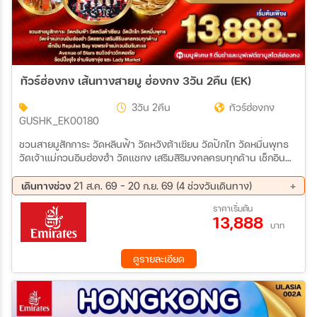
ทัวร์ฮ่องกง เส้นทางสายมู ฮ่องกง 3วัน 2คืน (EK)
3วัน 2คืน
ทัวร์ฮ่องกง
GUSHK_EK00180
ชวนสายมูสักการะ วัดหลินฟ้า วัดหวังต้าเซียน วัดปักไท วัดหมื่นพุทธ
วัดเจ้าแม่กวนอิมฮ่องฮำ วัดแชกง เสริมสิริมงคลครบทุกด้าน เช็กอิน
Repulse Bay ขอพรเจ้าแม่กวนอิมริมทะเล เดินชม Avenue of Stars
ชมวิวอ่าววิกตอเรีย ช้อปปิ้งจุใจที่ ย่านจิมซาจุ่ย และ ตลาดมงก๊ก
เดินทางช่วง
21 ส.ค. 69 - 20 ก.ย. 69 (4 ช่วงวันเดินทาง)
21 ส.ค. 69 - 23 ส.ค. 69
04 ก.ย. 69 - 06 ก.ย. 69
ราคาเริ่มต้น
13,888
11 ก.ย. 69 - 13 ก.ย. 69
18 ก.ย. 69 - 20 ก.ย. 69
บาท
ดูรายละเอียด