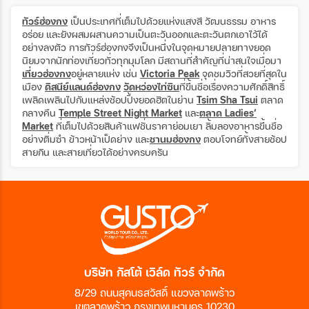
ทัวร์ฮ่องกง
เป็นประเทศที่เต็มไปด้วยแห่งแสงสี วัฒนธรรม อาหาร
อร่อย และยังผสมผสานความเป็นตะวันออกและตะวันตกเอาไว้ได้
อย่างลงตัว การทัวร์ฮ่องกงจึงเป็นหนึ่งในจุดหมายปลายทางยอด
นิยมจากนักท่องเที่ยวทั่วทุกมุมโลก มีสถานที่สำคัญที่น่าสนใจเมื่อมา
เที่ยวฮ่องกง
อยู่หลายแห่ง เช่น
Victoria Peak
จุดชมวิวที่สวยที่สุดใน
เมือง
ดิสนีย์แลนด์ฮ่องกง
วัดหว่องไท่ซิน
ที่ขึ้นชื่อเรื่องความศักดิ์สิทธิ์
เพลิดเพลินไปกับแหล่งช้อปปิ้งยอดฮิตในย่าน
Tsim Sha Tsui
ตลาด
กลางคืน
Temple Street Night Market
และ
ตลาด
Ladies’
Market
ที่เต็มไปด้วยสินค้าแฟชั่นราคาย่อมเยา ลิ้มลองอาหารขึ้นชื่อ
อย่างติ่มซำ ข้าวหน้าเป็ดย่าง และ
ชานมฮ่องกง
ตอบโจทย์ทั้งสายช้อป
สายกิน และสายเที่ยวได้อย่างครบครัน
บริษัท กัสโต้ เวิล์ด ทัวร์ จำกัด
8/29 ถนนสุคนธสวัสดิ์ แขวงลาดพร้าว
เขตลาดพร้าว กรุงเทพมหานคร 10230