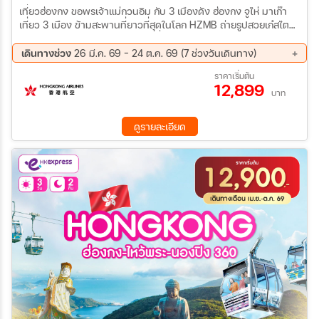
เที่ยวฮ่องกง ขอพรเจ้าแม่กวนอิม กับ 3 เมืองดัง ฮ่องกง จูไห่ มาเก๊า
เที่ยว 3 เมือง ข้ามสะพานที่ยาวที่สุดในโลก HZMB ถ่ายรูปสวยเก๋สไตล์
ยุโรป เดอะปารีเซียน และเดอะเวเนเชี่ยน ชมโรงละครหอไข่มุก ริม
ทะเลจีนใต้ ที่สุดของความปัง ความสำเร็จ ไหว้ขอพรที่วัดแชกงหมิว,วัด
เดินทางช่วง
26 มี.ค. 69 - 24 ต.ค. 69 (7 ช่วงวันเดินทาง)
อาม่า,วัดเจ้าแม่กวนอิม ช้อปปิ้งสินค้าจีนตลาดใต้ดินกงเป่ย และ สินค้า
21 ส.ค. 69 - 24 ส.ค. 69
11 ก.ย. 69 - 14 ก.ย. 69
ราคาเริ่มต้น
แบรนด์เนมถนนนาธาน แถมฟรีถุงผ้า ลดโลกร้อนทุกที่นั่ง
12,899
25 ก.ย. 69 - 28 ก.ย. 69
02 ต.ค. 69 - 05 ต.ค. 69
บาท
09 ต.ค. 69 - 12 ต.ค. 69
16 ต.ค. 69 - 19 ต.ค. 69
21 ต.ค. 69 - 24 ต.ค. 69
ดูรายละเอียด