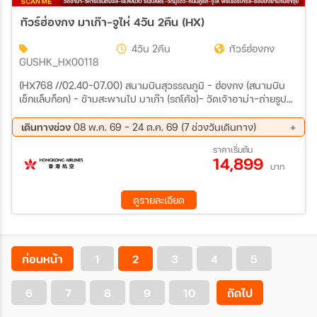
ทัวร์ฮ่องกง มาเก๊า-จูไห่ 4วัน 2คืน (HX)
4วัน 2คืน
ทัวร์ฮ่องกง
GUSHK_HX00118
(HX768 //02.40-07.00) สนามบินสุวรรณภูมิ – ฮ่องกง (สนามบิน
เช็กแล็บก็อก) – ข้ามสะพานไป มาเก๊า (รถโค้ช)– วัดเจ้าอาม่า-ถ่ายรูปคู่
หอไอเฟล THE PARISIAN – THE VENETIAN MACAO - ร้านขนม –
ผ่านชมเจ้าแม่กวนอิมริมทะเล - วิหารเซนต์ปอล – เมืองจูไห่ วัดผู่โถ่ว-
เดินทางช่วง
08 พ.ค. 69 - 24 ต.ค. 69 (7 ช่วงวันเดินทาง)
ร้านยา-ถ่ายรูปคู่จูไห่ฟิชเชอร์เกิร์ล(แม่นางหวีหนี่) -ผ่านชมถนนคู่รัก -
21 ส.ค. 69 - 24 ส.ค. 69
11 ก.ย. 69 - 14 ก.ย. 69
ราคาเริ่มต้น
ร้านผ้าไหม – ชมโรงละครหอไข่มุก- ร้านหยก – ตลาดใต้ดินกงเป่ย-เข้า
14,899
25 ก.ย. 69 - 28 ก.ย. 69
02 ต.ค. 69 - 05 ต.ค. 69
ที่พัก เมืองจูไห่ –ข้ามสะพานกลับ ฮ่องกง (รถโค้ช) - วัดเจ้าแม่กวนอิม
บาท
09 ต.ค. 69 - 12 ต.ค. 69
16 ต.ค. 69 - 19 ต.ค. 69
ฮองฮำ – โรงงานจิวเวอรี่ - วัดแชกงหมิว -วัดชีหลิน- ช้อปปิ้งย่านจิม
21 ต.ค. 69 - 24 ต.ค. 69
ซาจุ่ย – สนามบินฮ่องกง (เช็กแล็บก็อก) – กรุงเทพฯ (21.15-23.15 น.)
ดูรายละเอียด
ก่อนหน้า
1
2
3
4
5
6
7
8
9
10
ถัดไป