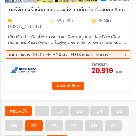
ทัวร์จีน ทัวร์ เรียล เรียล...ฉงชิ่ง เอินซือ ลือสนั่นเมือง 5วัน 3คืน (CZ)
5วัน 3คืน
ทัวร์จีน
GUSCN_CZ00171
เที่ยวจีน ล่องเรือเข้า-ออกชมหุบเขาผิงซาน(รวมค่าล่องเรือ)- เมือง
เอินซือ โดยสารรถไฟความเร็วสูงสู่เมืองฉงชิ่ง-จัตุรัสเฉาเทียนเหมิน-
ถนนคนเดินเจี๋ยฟางเป่ย-ตึกตะเกียบ-ตึก 22 ชั้นไคว่ชิงโหล-หงหยาต้ง-
การแสดงเปลี่ยนหน้าเสฉวน ชมรถไฟฟ้าทะลุตึก สถานีหลีจื่อป้า-
เดินทางช่วง
06 ส.ค. 69 - 24 ต.ค. 69 (8 ช่วงวันเดินทาง)
หมู่บ้านโบราณ ฉือชี่โข่ว-The Ring Mall-สนามบินนานาชาติฉงชิ่ง
02 ก.ย. 69 - 06 ก.ย. 69
16 ก.ย. 69 - 20 ก.ย. 69
ราคาเริ่มต้น
20,919
22 ก.ย. 69 - 26 ก.ย. 69
26 ก.ย. 69 - 30 ก.ย. 69
บาท
30 ก.ย. 69 - 04 ต.ค. 69
10 ต.ค. 69 - 14 ต.ค. 69
14 ต.ค. 69 - 18 ต.ค. 69
20 ต.ค. 69 - 24 ต.ค. 69
ดูรายละเอียด
ก่อนหน้า
1
32
33
34
35
36
37
38
39
40
41