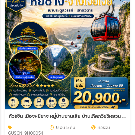
ทัวร์จีน เมืองหยีชาง หมู่บ้านซานเสีย บ้านเกิดกวีชวีหยวน สวนถ้ำสามสหาย จางเจียเจี้ย เขาประตูสวรรค์ เขาอวตาร เมืองโบราณฝูหรงเจิ้น เมืองโบราณฟ่งหวง 6วัน 5คืน (9H) ไม่เข้าร้าน
6 วัน 5 คืน
ทัวร์จีน
GUSCN_9H00054