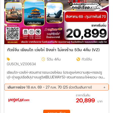
ทัวร์จีน เยียนไถ เว่ยไห่ ชิงเต่า ไม่ลงร้าน 5วัน 4คืน (VZ)
5วัน 4คืน
ทัวร์จีน
GUSCN_VZ00634
เยียนไถ-เวยไห่-สวนสาธารณะเวยไห่ชม (ประตูแห่งความสุข+กรอปรู
ป)-ถ่ายรูปเรืออัปปางบลูวิส(BLUEWAYS)-สวนสาธรณะไห่หยวน-ถนน
ฮั่วจวี้ปา-ตลาดฮั่นเลอฟาง เวยไห่ไปชิงเต่า-สะพานจ้านเฉียว-ชมวิว
เกาะเสี่ยวชิงเต่าจากระยะไกล-ชมโบสถ์เซนต์ไมเคิล-ถนนจงซาน-
เดินทางช่วง
18 ส.ค. 69 - 27 ก.พ. 70 (25 ช่วงวันเดินทาง)
จัตุรัส-NO 3 BATHING BEACH ชมแสงสียามค่ำคืน ชิงเต่า-ซาจื่อ
18 ส.ค. 69 - 22 ส.ค. 69
25 ส.ค. 69 - 29 ส.ค. 69
ราคาเริ่มต้น
โข่ว-ถนนหลงเจียง-SILVERFISH STREET โรงงานเบียร์ชิงเต่า(รวม
20,899
01 ก.ย. 69 - 05 ก.ย. 69
08 ก.ย. 69 - 12 ก.ย. 69
ชิมเบียร์)-เกาะเสี่ยวหม่ายเต่า-ถนนคนเดินไถตงอิสระช้อปปิง
บาท
15 ก.ย. 69 - 19 ก.ย. 69
22 ก.ย. 69 - 26 ก.ย. 69
29 ก.ย. 69 - 03 ต.ค. 69
13 ต.ค. 69 - 17 ต.ค. 69