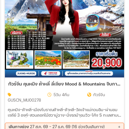
ทัวร์จีน คุนหมิง ต้าหลี่ ลี่เจียง Mood & Mountains จิบกาแฟกลางขุนเขาใต้เงาภูเขาหิมะมังกรหยก *ทัวร์ไม่ลงร้าน* 5วัน 4คืน (MU)
5วัน 4คืน
ทัวร์จีน
GUSCN_MU00278
คุนหมิง-ต้าหลี่-เมืองโบราณต้าหลี่-ต้าหลี่-วัดเจ้าแม่กวนอิม-ผ่านชม
เจดีย์ 3 องค์-สวนดอกไม้ฮวามู่ฉาง-นั่งรถม้าชมวิว-โค้ง S ทะเลสาบเอ๋
อไห่-เมืองลี่เจียง-สระมังกรดำ-เมืองโบราณลี่เจียง-ภูเขาหิมะมังกรหยก
รวมกระเช้าใหญ่ ไป-กลับ – หุบพพระจันทร์สีน้ำเงิน รวมรถ
เดินทางช่วง
27 ส.ค. 69 - 27 ธ.ค. 69 (16 ช่วงวันเดินทาง)