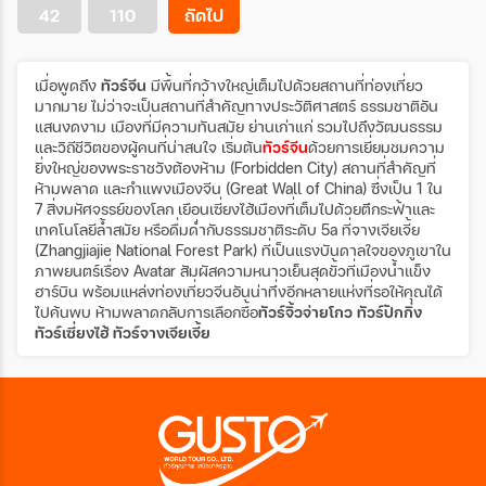
42
110
ถัดไป
เมื่อพูดถึง
ทัวร์จีน
มีพื้นที่กว้างใหญ่เต็มไปด้วยสถานที่ท่องเที่ยว
มากมาย ไม่ว่าจะเป็นสถานที่สำคัญทางประวัติศาสตร์ ธรรมชาติอัน
แสนงดงาม เมืองที่มีความทันสมัย ย่านเก่าแก่ รวมไปถึงวัฒนธรรม
และวิถีชีวิตของผู้คนที่น่าสนใจ เริ่มต้น
ทัวร์จีน
ด้วยการเยี่ยมชมความ
ยิ่งใหญ่ของพระราชวังต้องห้าม (Forbidden City) สถานที่สำคัญที่
ห้ามพลาด และกำแพงเมืองจีน (Great Wall of China) ซึ่งเป็น 1 ใน
7 สิ่งมหัศจรรย์ของโลก เยือนเซี่ยงไฮ้เมืองที่เต็มไปด้วยตึกระฟ้าและ
เทคโนโลยีล้ำสมัย หรือดื่มด่ำกับธรรมชาติระดับ 5a ที่จางเจียเจี้ย
(Zhangjiajie National Forest Park) ที่เป็นแรงบันดาลใจของภูเขาใน
ภาพยนตร์เรื่อง Avatar สัมผัสความหนาวเย็นสุดขั้วที่เมืองน้ำแข็ง
ฮาร์บิน พร้อมแหล่งท่องเที่ยวจีนอันน่าทึ่งอีกหลายแห่งที่รอให้คุณได้
ไปค้นพบ ห้ามพลาดกลับการเลือกซื้อ
ทัวร์จิ้วจ่ายโกว
ทัวร์ปักกิ่ง
ทัวร์เซี่ยงไฮ้
ทัวร์จางเจียเจี้ย