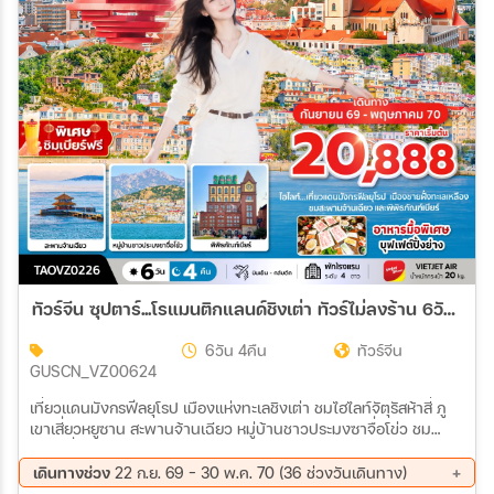
สายการบิน
ตั้งแต่วันที่
ถึงวันที่
เฉพาะเดือน
ทัวร์จีน ซุปตาร์...โรแมนติกแลนด์ชิงเต่า ทัวร์ไม่ลงร้าน 6วัน 4คืน (VZ)
เฉพาะเทศกาล
6วัน 4คืน
ทัวร์จีน
GUSCN_VZ00624
เที่ยวแดนมังกรฟีลยุโรป เมืองแห่งทะเลชิงเต่า ชมไฮไลท์จัตุรัสห้าสี่ ภู
เขาเสี่ยวหยูซาน สะพานจ้านเฉียว หมู่บ้านชาวประมงซาจื่อโข่ว ชม
สถานที่เคยเป็นแหล่งผลิตภัณฑ์เบียร์ พิพิธภัณฑ์เบียร์ พร้อมชิมเบียร์
ระหว่าง
ฟรี “มีน้ำดื่มบริการบนรถบัสวันละ 1 ขวด”
เดินทางช่วง
22 ก.ย. 69 - 30 พ.ค. 70 (36 ช่วงวันเดินทาง)