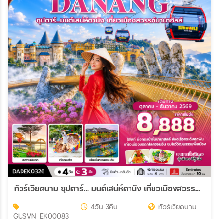
23 ต.ค. 69 - 26 ต.ค. 69
24 ต.ค. 69 - 27 ต.ค. 69
ทัวร์เวียดนาม ซุปตาร์… มนต์เสน่ห์ดานัง เที่ยวเมืองสวรรค์บานาฮิลล์ บินค่ำ-กลับดึก 4วัน 3คืน (EK)
4วัน 3คืน
ทัวร์เวียดนาม
GUSVN_EK00083