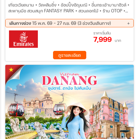
เที่ยวเวียดนาม • วัดหลินอิ๋ง • ช้อปปิ้งอัญมณี • ขึ้นกระเช้าบานาฮิวล์ •
สะพานมือ สวนสนุก FANTASY PARK • สวนดอกไม้ • ร้าน OTOP •
ร้านเยื่อไผ่ • เมืองโบราณ ฮอยอัน • ล่องเรือกระด้ง • หมู่บ้านแกะสลัก
หินอ่อน • ร้านผ้าไหม • สะพานมังกร • สนามบินดานัง
เดินทางช่วง
15 พ.ค. 69 - 27 ก.ย. 69 (3 ช่วงวันเดินทาง)
14 ส.ค. 69 - 16 ส.ค. 69
04 ก.ย. 69 - 06 ก.ย. 69
ราคาเริ่มต้น
7,999
25 ก.ย. 69 - 27 ก.ย. 69
บาท
ดูรายละเอียด