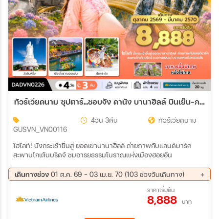
ทัวร์เวียดนาม ซุปตาร์...ชอบจัง ดานัง บานาฮิลล์ บินเย็น-กลับเย็น 4วัน 3คืน (VN)
4วัน 3คืน
ทัวร์เวียดนาม
GUSVN_VN00116
ไฮไลท์! นั่งกระเช้าขึ้นสู่ ยอดเขาบานาฮิลล์ ถ่ายภาพกับแลนด์มาร์ค
สะพานโกเต้นบริดจ์ ชมอารยธรรมโบราณแห่งเมืองฮอยอัน
เดินทางช่วง
01 ต.ค. 69 - 03 เม.ย. 70 (103 ช่วงวันเดินทาง)
01 ต.ค. 69 - 04 ต.ค. 69
03 ต.ค. 69 - 06 ต.ค. 69
ราคาเริ่มต้น
8,888
05 ต.ค. 69 - 08 ต.ค. 69
07 ต.ค. 69 - 10 ต.ค. 69
บาท
08 ต.ค. 69 - 11 ต.ค. 69
11 ต.ค. 69 - 14 ต.ค. 69
13 ต.ค. 69 - 16 ต.ค. 69
16 ต.ค. 69 - 19 ต.ค. 69