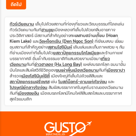
16 มี.ค 70 - 19 มี.ค 70
18 มี.ค 70 - 21 มี.ค 70
ถัดไป
20 มี.ค 70 - 23 มี.ค 70
21 มี.ค 70 - 24 มี.ค 70
23 มี.ค 70 - 26 มี.ค 70
24 มี.ค 70 - 27 มี.ค 70
25 มี.ค 70 - 28 มี.ค 70
27 มี.ค 70 - 30 มี.ค 70
ทัวร์เวียดนาม
เต็มไปด้วยสถานที่ท่องเที่ยวและวัฒนธรรมที่โดดเด่น
28 มี.ค 70 - 31 มี.ค 70
30 มี.ค 70 - 02 เม.ย 70
ทัวร์เวียดนามกันที่
ฮานอย
เมืองหลวงที่เต็มไปด้วยกลิ่นอายทาง
31 มี.ค 70 - 03 เม.ย 70
ประวัติศาสตร์ มีสถานที่สำคัญอย่าง
ทะเลสาบฮว่านเกี๊ยม (Hoan
Kiem Lake)
และ
วัดหง็อกเซิน (Den Ngoc Son)
ที่เงียบสงบ เยี่ยม
ชมสถานที่สำคัญอย่าง
สุสานโฮจิมินห์
เดินเล่นและเก็บภาพสวย ๆ กัน
ที่ย่านเมืองเก่าที่เต็มไปด้ว
ยสถาปัตยกรรมโคโลเนียล
และร้านกาแฟ
บรรยากาศดี ดื่มด่ำกับธรรมชาติที่แสนสวยงามเมื่อมา
เที่ยว
เวียดนาม
กันที่
อ่าวฮาลอง (Hạ Long Bay)
แหล่งมรดกโลก ชมนาขั้น
บันไดและสัมผัสวิถีชีวิตของ
ชนเผ่าพื้นเมืองเวียดนาม
กันที่
เมืองซาปา
สำรวจ
เมืองโฮจิมินห์ซิตี้
เมืองใหญ่ที่เต็มไปด้วยสีสันและ
สถาปัตยกรรมฝรั่งเศส
เช่น
โบสถ์น็อทร์-ดามแห่งไซง่อน
และ
ไปรษณีย์กลางไซง่อน
สัมผัสบรรยากาศในยุคโบราณของเวียดนาม
กันที่
เมืองฮอยอัน
เมืองมรดกโลกมีโคมไฟสีสันสดใสและบรรยากาศ
สุดโรแมนติก