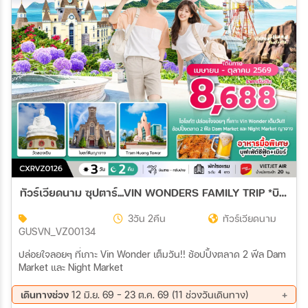
สายการบิน
ตั้งแต่วันที่
ถึงวันที่
เฉพาะเดือน
ทัวร์เวียดนาม ซุปตาร์...VIN WONDERS FAMILY TRIP *บินสาย-กลับบ่าย* 3วัน 2คืน (VZ)
เฉพาะเทศกาล
3วัน 2คืน
ทัวร์เวียดนาม
GUSVN_VZ00134
ปล่อยใจลอยๆ ที่เกาะ Vin Wonder เต็มวัน!! ช้อปปิ้งตลาด 2 ฟีล Dam
Market และ Night Market
ระหว่าง
เดินทางช่วง
12 มิ.ย. 69 - 23 ต.ค. 69 (11 ช่วงวันเดินทาง)