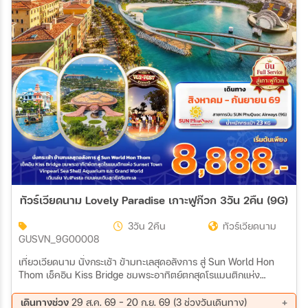
22 ก.ย. 69 - 25 ก.ย. 69
24 ก.ย. 69 - 27 ก.ย. 69
26 ก.ย. 69 - 29 ก.ย. 69
28 ก.ย. 69 - 01 ต.ค. 69
29 ก.ย. 69 - 02 ต.ค. 69
30 ก.ย. 69 - 03 ต.ค. 69
ทัวร์เวียดนาม Lovely Paradise เกาะฟูก๊วก 3วัน 2คืน (9G)
3วัน 2คืน
ทัวร์เวียดนาม
GUSVN_9G00008
เที่ยวเวียดนาม นั่งกระเช้า ข้ามทะเลสุดอลังการ สู่ Sun World Hon
Thom เช็คอิน Kiss Bridge ชมพระอาทิตย์ตกสุดโรแมนติกแห่ง
Sunset Town Vinpearl Sea Shell Aquarium และ Grand World
เดินเล่น VuiFesta ถนนคนเดินสุดชิคริมทะเล
เดินทางช่วง
29 ส.ค. 69 - 20 ก.ย. 69 (3 ช่วงวันเดินทาง)