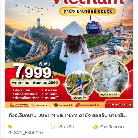
ทัวร์เวียดนาม JUSTIN VIETNAM ดานัง ฮอยอัน บานาฮิลล์ 3วัน 2คืน (EK)
3วัน 2คืน
ทัวร์เวียดนาม
GUSVN_EK00057