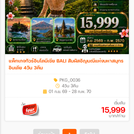
แพ็กเกจทัวร์อินโดนีเซีย BALI สัมผัสอัญมณีแห่งมหาสมุทร
อินเดีย 4วัน 3คืน
PKG_0036
4วัน 3คืน
01 ก.ย. 69 - 28 ก.พ. 70
เริ่มต้น
15,999
บาท/ท่าน