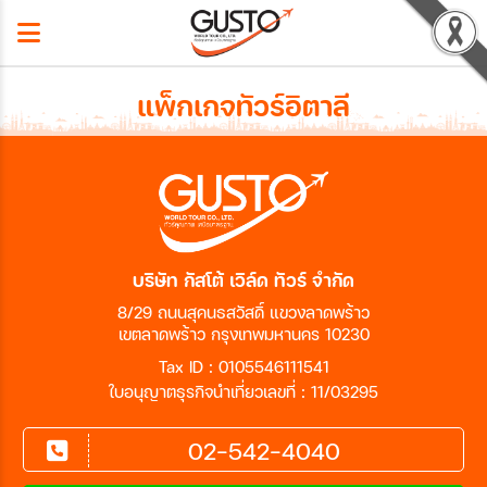
แพ็กเกจทัวร์อิตาลี
บริษัท กัสโต้ เวิล์ด ทัวร์ จำกัด
8/29 ถนนสุคนธสวัสดิ์ แขวงลาดพร้าว
เขตลาดพร้าว กรุงเทพมหานคร 10230
Tax ID : 0105546111541
ใบอนุญาตธุรกิจนำเที่ยวเลขที่ : 11/03295
02-542-4040