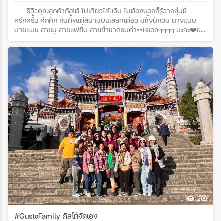
รีวิวคุณลูกค้ากัสโต้ ไปเที่ยวไต้หวัน ไม่ต้องบอกก็รู้ว่ากลุ่มนี้
ครึกครื้น คึกคัก กันตั้งแต่สนามบินเลยทีเดียว มีทั้งนักชิม นางแบบ
นายแบบ สายมู สายแฟชั่น สายขำมาครบค่า••หยอกๆๆๆๆ นะคะ❤️ขอ
ขอบพระคุณ คุณกิ๊ก และคณะทั้ง 16 ท่าน ด้วยนะคะที่สนับสนุนกัสโต้
เวิลด์ ทัวร์ด้วยใจจริงค่ะ โปรแกรมทัวร์ : มหัศจรรย์..ไทเป มหานคร
เมืองแห่งสีสัน 4 วัน 3 คืน
269
#GustoFamily กัสโต้จัดเอง