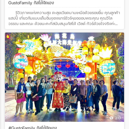
GustoFamily กัสโต้จัดเอง
รีวิวภาพแห่งความสุข ตะลุยเวียดนามเหนือด้วยรอยยิ้ม คุณลูกค้า
แฮปปี้ เที่ยวกันแบบเต็มอิ่มของแทร่ชัวร์ๆขอขอบพระคุณ คุณวิไล
วรรณ และคณะ ด้วยนะคะที่สนับสนุนกัสโต้ เวิลด์ ทัวร์ด้วยใจจริงค่ะ
โปรแกรมทัวร์ : เวียดนาม ฮานอย ซาปา ฟานซิปัน 5 วัน 4 คืน
210
#GustoFamily กัสโต้จัดเอง