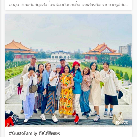
อบอุ่น เที่ยวกันสนุกสนานพร้อมกับรอยยิ้มและเสียงหัวเราะ ถ่ายรูปกัน
เยอะมาก แต่ละวันพันกว่ารูปได้แหละ อิอิ หยอกๆ ค่า ❤️ขอ
ขอบพระคุณ คุณวารุณี ธีระภัทรานนท์ และคณะทั้ง 26 ท่านด้วยนะคะ
ที่สนับสนุนกัสโต้ เวิลด์ ทัวร์ด้วยใจจริงค่ะ โปรแกรมทัวร์ : ฉงชิ่ง อู่หลง
ภูเขาหิมะวาวู่ เล่อซาน ง้อไบ๊ 3 มรดกโลก 6 วัน 4 คืน
220
#GustoFamily กัสโต้จัดเอง