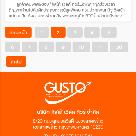
ลูกค้าคนพิเศษของ "กัสโต้ เวิลด์ ทัวร์...อัพเดททุกช่วงเวลา
ดีๆ..พาท่านไปสัมผัสประสบการณ์สุดพิเศษ สวนน้ำตกคุนหมิง วัดเจ้า
แม่กวนอิม วัดลามะซงจ้านหลิง พวกเราภูมิใจที่ได้เป็นส่วนหนึ่งของ
ความทรงจำดีๆ ของท่าน❤️ขอขอบพระคุณบริษัท Rabbit Life
Insurance ทุกท่านด้วยนะคะที่สนับสนุนกัสโต้ เวิลด์ ทัวร์ด้วยใจจริง
ก่อนหน้า
1
2
3
4
5
ค่ะ โปรแกรมทัวร์ : คุนหมิง ต้าหลี่ แชงกรีล่า ลี่เจียง โดยสายการ
บิน Kunming Airlines (KY)
6
7
8
9
10
11
30
ถัดไป
บริษัท กัสโต้ เวิล์ด ทัวร์ จำกัด
8/29 ถนนสุคนธสวัสดิ์ แขวงลาดพร้าว
เขตลาดพร้าว กรุงเทพมหานคร 10230