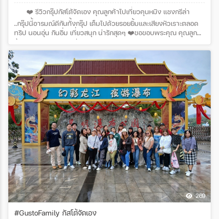
❤️ รีวิวกรุ๊ปกัสโต้จัดเอง คุณลูกค้าไปเที่ยวคุนหมิง แชงกรีล่า
..กรุ๊ปนี้อารมณ์ดีกันทั้งกรุ๊ป เต็มไปด้วยรอยยิ้มและเสียงหัวเราะตลอด
ทริป นอนอุ่น กินอิ่ม เที่ยวสนุก น่ารักสุดๆ ❤️ขอขอบพระคุณ คุณลูกค้า
ทั้ง 20 ท่านด้วยนะคะที่สนับสนุนกัสโต้ เวิลด์ ทัวร์ด้วยใจจริงค่ะ
โปรแกรมทัวร์ : คุนหมิง ต้าหลี่ ลี่เจียง แชงกรีล่า ภูเขาหิมะมังกรหยก
โดยสายการบิน Kunming Airlines (KY)
269
#GustoFamily กัสโต้จัดเอง