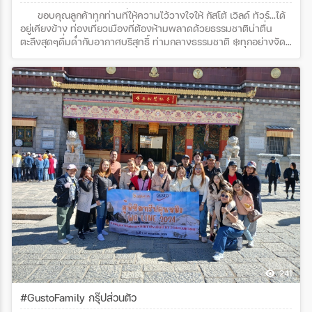
ขอบคุณลูกค้าทุกท่านที่ให้ความไว้วางใจให้ กัสโต้ เวิลด์ ทัวร์...ได้
อยู่เคียงข้าง ท่องเที่ยวเมืองที่ต้องห้ามพลาดด้วยธรรมชาติน่าตื่น
ตะลึงสุดๆดื่มด่ำกับอากาศบริสุทธิ์ ท่ามกลางธรรมชาติ ❄️ทุกอย่างจัด
เต็ม คุณภาพเหนือมาตรฐาน รับรองสนุกสนาน บริการประทับใจ
แน่นอนค่า ❤️ขอขอบพระคุณบริษัท Rabbit Life Insurance ลูกค้าทั้ง
26 ท่านด้วยนะคะที่สนับสนุนกัสโต้ เวิลด์ ทัวร์ด้วยใจจริงค่ะ โปรแกรม
ทัวร์ : คุนหมิง ต้าหลี่ แชงกรีล่า ลี่เจียง โดยสายการบิน Kunming
Airlines (KY)
241
#GustoFamily กรุ๊ปส่วนตัว