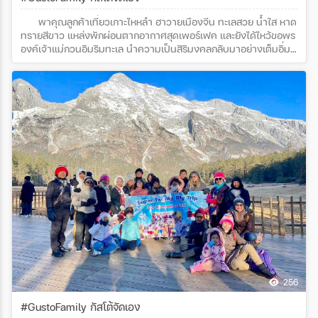
พาคุณลูกค้าเที่ยวเกาะไหหลำ ฮาวายเมืองจีน ทะเลสวย น้ำใส หาด
ทรายสีขาว แหล่งพักผ่อนตากอากาศสุดเพอร์เฟค และยังได้ไหว้ขอพร
องค์เจ้าแม่กวนอิมริมทะเล นำความเป็นสิริมงคลกลับมาอย่างเต็มอิ่ม
อีกด้วยค่ะ ขอขอบพระคุณ คุณสุณี อัจฉริยาภรณ์ และครอบครัวด้วย
นะคะที่ไว้วางใจเดินทางท่องเที่ยวกับกัสโต้ค่ะโปรแกรมทัวร์ : ทัวร์
คุณธรรมไหโข่ว ซานย่า Ocean Flower Island 5 วัน 4 คืน (3U)
256
#GustoFamily กัสโต้จัดเอง