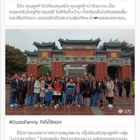
รีวิว คุณลูกค้าไปเที่ยวคุนหมิง คุณลูกค้าน่ารักมากๆ เป็น
ครอบครัวใหญ่ที่อารมณ์ดี ใจดีกันทั้งบ้าน ทั้งทริปเต็มไปด้วยรอยยิ้ม
และเสียงหัวเราะ อบอวลไปด้วยความสุขจริงๆ ค่ะ❤️ขอขอบพระคุณ
ครอบครัวคุณศิวาพร ทั้ง 22 ท่านด้วยนะคะที่สนับสนุนกัสโต้ เวิลด์
ทัวร์ด้วยใจจริงค่ะ โปรแกรมทัวร์ : คุนหมิง ลี่เจียง แชงกรีล่า ภูเขาหิมะ
มังกรหยก (ชมซากุระ) โดยสายการบิน Kunming Airlines (KY)
270
#GustoFamily กัสโต้จัดเอง
รีวิวภาพบรรยากาศความสนุกสนาน กรุ๊ปส่วนตัวคุณลูกค้า กลุ่ม
“แม่วาพาเที่ยว “ ไปตะลุยจีน ถึงอากาศจะหนาว แต่คณะของเราแสน