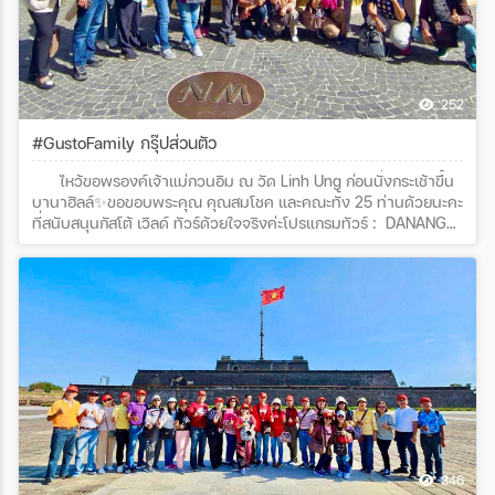
252
#GustoFamily กรุ๊ปส่วนตัว
ไหว้ขอพรองค์เจ้าแม่กวนอิม ณ วัด Linh Ung ก่อนนั่งกระเช้าขึ้น
บานาฮิลล์✨ขอขอบพระคุณ คุณสมโชค และคณะทั้ง 25 ท่านด้วยนะคะ
ที่สนับสนุนกัสโต้ เวิลด์ ทัวร์ด้วยใจจริงค่ะโปรแกรมทัวร์ : DANANG
BANAHILLS ปังปุริเย่ 4D3N
346