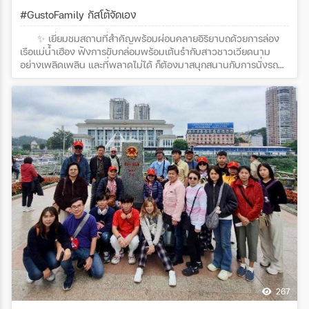
#GustoFamily กัสโต้จัดเอง
✨ เยี่ยมชมสถานที่สำคัญพร้อมผ่อนคลายอิริยาบถด้วยการล่อง
เรือแม่น้ำเฮือง ฟังการขับกล่อมพร้อมเต้นรำกับสาวชาวเวียดนาม
อย่างเพลิดเพลิน และที่พลาดไม่ได้ ก็ต้องมาสนุกสนานกับการนั่งรถ
สามล้อซิโคล่ชมเมืองเว้กันค่ะขอขอบพระคุณ คุณสมโชค ณ นคร และ
คณะทั้ง 25 ท่านด้วยนะคะที่สนับสนุนกัสโต้ เวิลด์ ทัวร์ด้วยใจจริง
ค่ะ โปรแกรมทัวร์ : DANANG BANAHILLS ปังปุริเย่ 4D3N
267