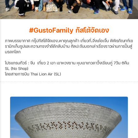
#GustoFamily กัสโต้จัดเอง
ภาพบรรยากาศ กรุ๊ปกัสโต้จัดเอง..พาคุณลูกค้า เที่ยวที่..จิ่งเต๋อเจิ้น พิพิธภัณทฑ์เซ
รามิกเก็บรูปและความทรงจำดีดีกลับบ้าน ศิลปะจีนบอกเล่าเรื่องราวผ่านการปั้นสู่
มรดกโลก
โปรแกรมทัวร์ : จีน เที่ยว 2 เขา เขาหวงซาน หุบเขาเทวดาวั้งเซียนกู่ 7วัน 6คืน
SL (No Shop)
โดยสายการบิน Thai Lion Air (SL)