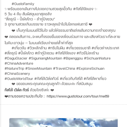
#GustoFamily
✨พร้อมออกเดินทางไปเจอความสวยสุดขั้วกับ #กัสโต้จัดเอง ✨
5 วัน 4 คืน สัมผัสขุนเขาสุดอลัง
“สี่ดรุณี – ปี้เผิงโกว – ต๋ากู่ปิงชวน”
3 อุทยานสวยเกินบรรยาย ราวหลุดเข้าไปในโลกแฟนตาซี ❤️
❤️ เก็บทุกโมเมนต์ไว้ในใจ แล้วให้ธรรมชาติแต่งแต้มความทรงจำของคุณ
❤️ ตลอดเส้นทาง…จะพบทั้งรอยยิ้มของเพื่อนร่วมทาง และเสียงหัวเราะที่ละลาย
ในหิมะขาวนุ่ม — โมเมนต์เรียบง่ายแต่ล้ำค่าที่สุด
#เที่ยวจีน #วิวหลักล้าน #ทริปในฝัน #เที่ยวธรรมชาติ #เที่ยวต่างประเทศ
#สี่ดรุณี #ปี้เผิงโกว #ต๋ากู่ปิงชวน #กัสโต้จัดเอง #ทัวร์ไม่ลงร้าน
#DaguGlacier #SiguniangMountain #Bipenggou #SichuanNature
#ChinaAdventure
#NatureTrip #SnowMountain #TravelChina #ExploreSichuan
#ChinaScenery
#GustoWorldTour #กัสโต้เวิล์ดทัวร์ #เที่ยวกับกัสโต้ #กัสโต้พาเที่ยว
❤️ ขอขอบพระคุณคณะคุณลูกค้า ด้วยนะคะ ที่สนับสนุน
กัสโต้ เวิล์ด ทัวร์
ด้วยใจจริงค่ะ ❤️
❤️ตามรอยความประทับใจ :
https://www.gustotour.com/tour/me69