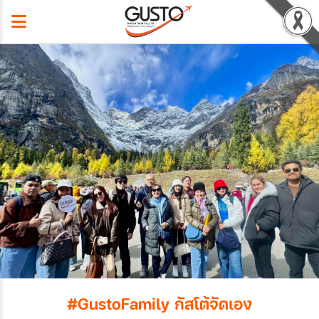
#GustoFamily กัสโต้จัดเอง