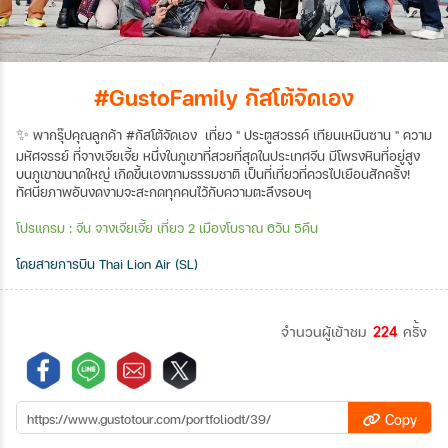
#GustoFamily กัสโต้จัดเอง
✨
พากรุ๊ปคุณลูกค้า #กัสโต้จัดเอง เที่ยว " ประตูสวรรค์ เทียนเหมินซาน " ความ
มหัศจรรย์ ที่จางเจียเจี้ย หนึ่งในภูเขาที่สวยที่สุดในประเทศจีน มีโพรงหินที่อยู่สูง
บนภูเขาขนาดใหญ่ เกิดขึ้นเองตามธรรมชาติ เป็นที่เที่ยวที่ควรไปเยือนสักครั้ง!
ทัศนียภาพอันงดงามจะสะกดทุกคนไว้กับความตะลึงรอบๆ
โปรแกรม : จีน จางเจียเจี้ย เที่ยว 2 เมืองโบราณ 6วัน 5คืน
โดยสายการบิน Thai Lion Air (SL)
จำนวนผู้เข้าชม
224
ครั้ง
Copy