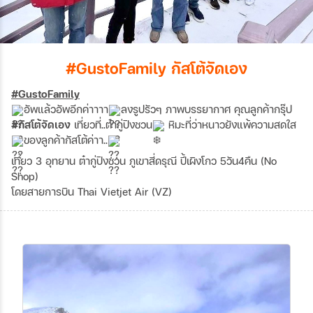
#GustoFamily กัสโต้จัดเอง
#GustoFamily
อัพแล้วอัพอีกค่าาาา
ลงรูปรัวๆ ภาพบรรยากาศ คุณลูกค้ากรุ๊ป
#กัสโต้จัดเอง
เที่ยวที่..ต๋ากู่ปิงชวน
หิมะที่ว่าหนาวยังแพ้ความสดใส
ของลูกค้ากัสโต้ค่าา..
เที่ยว 3 อุทยาน ต๋ากู่ปิงชวน ภูเขาสี่ดรุณี ปี้เผิงโกว 5วัน4คืน (No
Shop)
โดยสายการบิน Thai Vietjet Air (VZ)