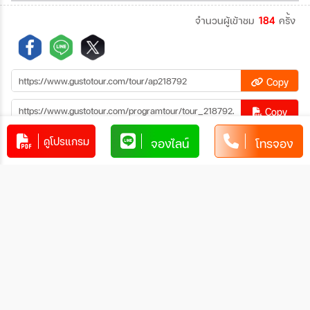
จำนวนผู้เข้าชม
184
ครั้ง
Copy
Copy
คัดลอกข้อมูลทัวร์ทั้งหมด
ดูโปรแกรม
จองไลน์
โทรจอง
โปรแกรมทัวร์คล้ายกัน
ทัวร์ญี่ปุ่น OSAKA KYOTO
SHIRAKAWAGO TAKAYAMA 6D4N
ทัวร์ เรียล เรียล...Autumn Fest เส้น
GUSJP_XJ00545
6วัน 4คืน
ทางที่คุ้นเคย 6วัน 4คืน (XJ)
39,919