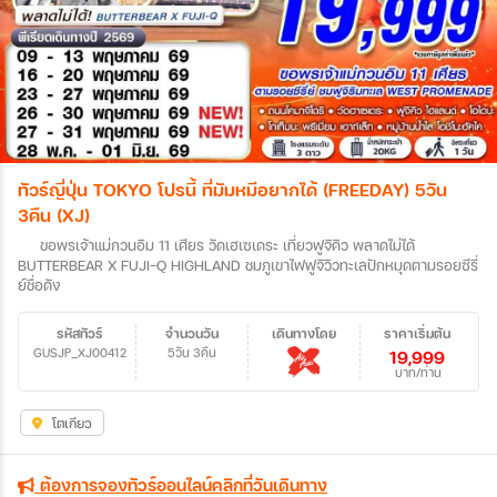
ทัวร์ญี่ปุ่น TOKYO โปรนี้ ที่มัมหมีอยากได้ (FREEDAY) 5วัน
3คืน (XJ)
ขอพรเจ้าแม่กวนอิม 11 เศียร วัดเฮเซเดระ เที่ยวฟูจิคิว พลาดไม่ได้
BUTTERBEAR X FUJI-Q HIGHLAND ชมภูเขาไฟฟูจิวิวทะเลปักหมุดตามรอยซีรี่
ย์ชื่อดัง
รหัสทัวร์
จำนวนวัน
เดินทางโดย
ราคาเริ่มต้น
GUSJP_XJ00412
5วัน 3คืน
19,999
บาท/ท่าน
โตเกียว
ต้องการจองทัวร์ออนไลน์คลิกที่วันเดินทาง