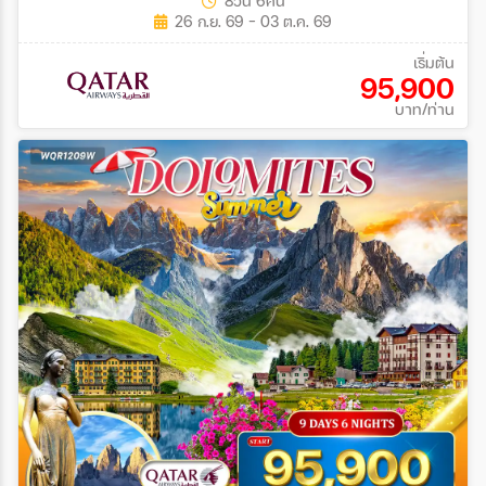
8วัน 6คืน
26 ก.ย. 69 - 03 ต.ค. 69
เริ่มต้น
95,900
บาท/ท่าน