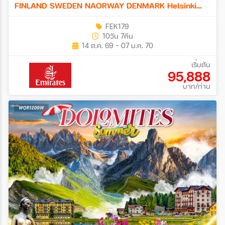
FINLAND SWEDEN NAORWAY DENMARK Helsinki
Stockholm Karlstad Oslo Copenhagen Odense 10วัน
FEK179
7คืน (EK)
10วัน 7คืน
14 ต.ค. 69 - 07 ม.ค. 70
เริ่มต้น
95,888
บาท/ท่าน