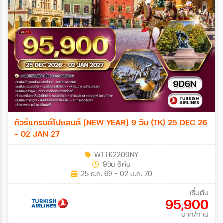
ทัวร์แกรนด์โปแลนด์ [NEW YEAR] 9 วัน (TK) 25 DEC 26
- 02 JAN 27
WTTK2209NY
9วัน 6คืน
25 ธ.ค. 69 - 02 ม.ค. 70
เริ่มต้น
95,900
บาท/ท่าน