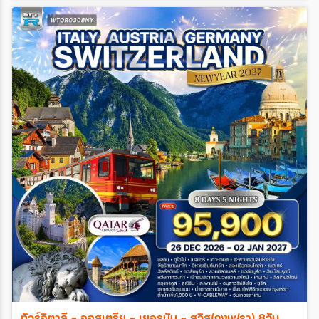
ทัวร์อิตาลี - ออสเตรีย - เยอรมัน - สวิส(จุงเฟรา) 8วัน