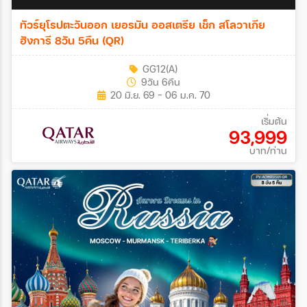
ทัวร์ยุโรปตะวันออก เยอรมัน ออสเตรีย เช็ก สโลวาเกีย
ฮังการี 8วัน 5คืน (QR)
GG12(A)
9วัน 6คืน
20 มิ.ย. 69 - 06 ม.ค. 70
เริ่มต้น
93,999
บาท/ท่าน