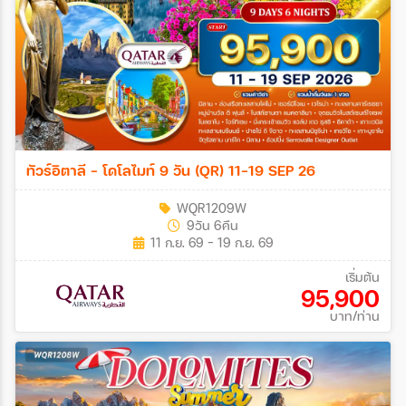
ทัวร์อิตาลี - โดโลไมท์ 9 วัน (QR) 11-19 SEP 26
WQR1209W
9วัน 6คืน
11 ก.ย. 69 - 19 ก.ย. 69
เริ่มต้น
95,900
บาท/ท่าน