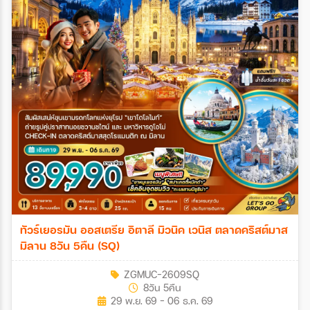
ทัวร์เยอรมัน ออสเตรีย อิตาลี มิวนิค เวนิส ตลาดคริสต์มาส
มิลาน 8วัน 5คืน (SQ)
ZGMUC-2609SQ
8วัน 5คืน
29 พ.ย. 69 - 06 ธ.ค. 69