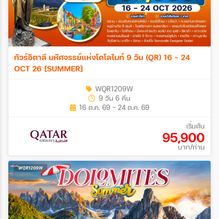
ทัวร์อิตาลี มหัศจรรย์แห่งโดโลไมท์ 9 วัน (QR) 16 - 24
OCT 26 [SUMMER]
WQR1209W
9 วัน 6 คืน
16 ต.ค. 69 - 24 ต.ค. 69
เริ่มต้น
95,900
บาท/ท่าน