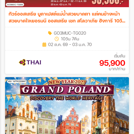
ทัวร์ออสเตรีย บูดาเปสต์แม่น้ำสวยบาดตา แต่คนข้างหน้า
สวยบาดใจเยอรมนี ออสเตรีย เชก สโลวาเกีย ฮังการี 10วัน
7คืน (TG)
GO3MUC-TG020
10วัน 7คืน
02 ต.ค. 69 - 03 ม.ค. 70
เริ่มต้น
95,900
บาท/ท่าน