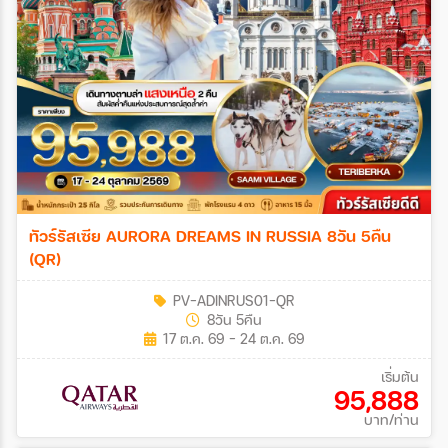
ทัวร์รัสเซีย AURORA DREAMS IN RUSSIA 8วัน 5คืน
(QR)
PV-ADINRUS01-QR
8วัน 5คืน
17 ต.ค. 69 - 24 ต.ค. 69
เริ่มต้น
95,888
บาท/ท่าน