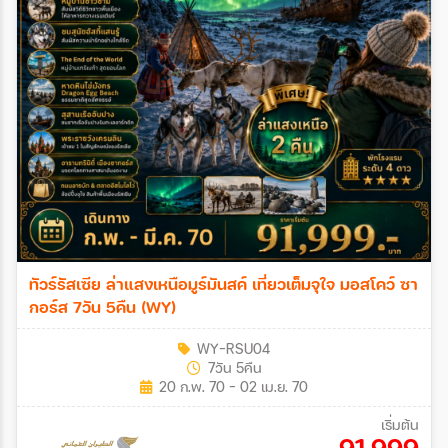
ทัวร์รัสเซีย ล่าแสงเหนือมูร์มันสค์ เที่ยวเต็มจุใจ มอสโคว์ ซา
กอร์ส 7วัน 5คืน (WY)
WY-RSU04
7วัน 5คืน
20 ก.พ. 70 - 02 เม.ย. 70
เริ่มต้น
91,999