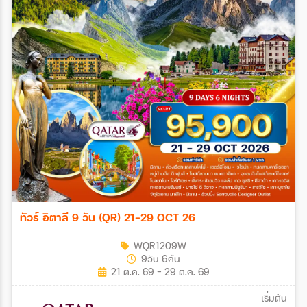
ทัวร์ อิตาลี 9 วัน (QR) 21-29 OCT 26
WQR1209W
9วัน 6คืน
21 ต.ค. 69 - 29 ต.ค. 69
เริ่มต้น