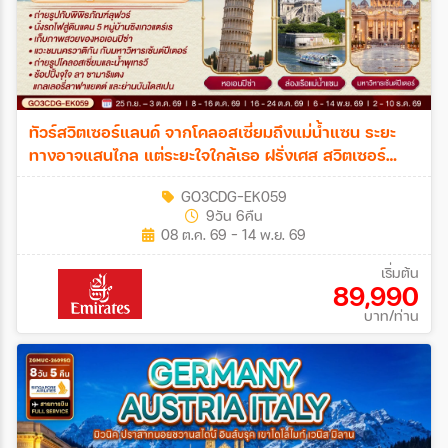
ทัวร์สวิตเซอร์แลนด์ จากโคลอสเซี่ยมถึงแม่น้ำแซน ระยะ
ทางอาจแสนไกล แต่ระยะใจใกล้เธอ ฝรั่งเศส สวิตเซอร์
แลนด์ อิตาลี 9วัน 6คืน (EK)
GO3CDG-EK059
9วัน 6คืน
08 ต.ค. 69 - 14 พ.ย. 69
เริ่มต้น
89,990
บาท/ท่าน