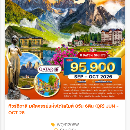
ทัวร์อิตาลี มหัศจรรย์แห่งโดโลไมต์ 8วัน 6คืน (QR) JUN -
OCT 26
WQR1208W