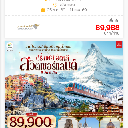
7วัน 5คืน
05 ธ.ค. 69 - 11 ธ.ค. 69
เริ่มต้น
89,988
บาท/ท่าน