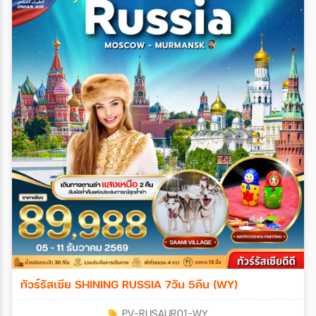
ทัวร์รัสเซีย SHINING RUSSIA 7วัน 5คืน (WY)
PV-RUSAUR01-WY