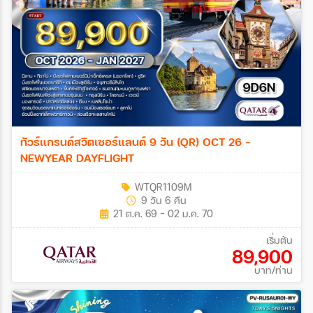
ทัวร์แกรนด์สวิตเซอร์แลนด์ 9 วัน (QR) OCT 26 -
NEWYEAR DAYFLIGHT
WTQR1109M
9 วัน 6 คืน
21 ต.ค. 69 - 02 ม.ค. 70
เริ่มต้น
89,900
บาท/ท่าน