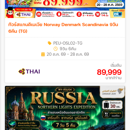
ทัวร์สแกนดิเนเวีย Norway Denmark Scandinavia 9วัน
6คืน (TG)
PEU-OSL02-TG
9วัน 6คืน
20 ต.ค. 69 - 28 ต.ค. 69
เริ่มต้น
89,999
บาท/ท่าน