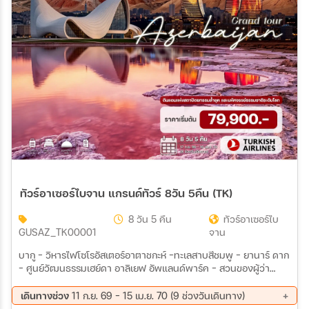
สายการบิน
ตั้งแต่วันที่
ถึงวันที่
เฉพาะเดือน
ทัวร์อาเซอร์ไบจาน แกรนด์ทัวร์ 8วัน 5คืน (TK)
เฉพาะเทศกาล
8 วัน 5 คืน
ทัวร์อาเซอร์ไบ
GUSAZ_TK00001
จาน
บากู – วิหารไฟโซโรอัสเตอร์อาตาชกะห์ –ทะเลสาบสีชมพู - ยานาร์ ดาก
– ศูนย์วัฒนธรรมเฮย์ดา อาลิเยฟ อัพแลนด์พาร์ค – สวนของผู้ว่า
ราชการ – หอแสดงดนตรีแห่งรัฐอาเซอร์ไบจาน – เมืองเก่าบากู - ชามา
ระหว่าง
คี มัสยิดจูมา – สุสานดิริบาบา – หมู่บ้านนิจ - โบถส์โชตารี – แชคี –
เดินทางช่วง
11 ก.ย. 69 - 15 เม.ย. 70 (9 ช่วงวันเดินทาง)
คาราวานซารายตอนบน - พระราชวังเชกีข่าน โกบัสตัน - มัสยิดบีบี