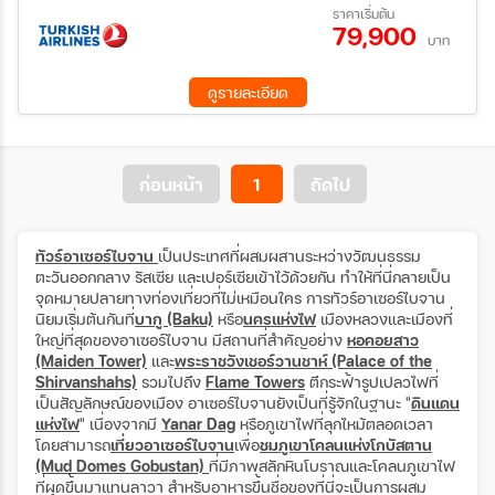
11 ก.ย. 69 - 18 ก.ย. 69
01 ต.ค. 69 - 08 ต.ค. 69
ราคาเริ่มต้น
เฮย์บัต - ภูเขาเบชบาร์มาก - ภูเขาแคนดี้ เคน (ภูเขาสีรุ้ง)– ล่องเรือ
79,900
07 ต.ค. 69 - 14 ต.ค. 69
20 ต.ค. 69 - 27 ต.ค. 69
ทะเลสาบแคสเปียน
บาท
ค้นหา
05 พ.ย. 69 - 12 พ.ย. 69
26 ธ.ค. 69 - 02 ม.ค. 70
09 ก.พ. 70 - 16 ก.พ. 70
08 มี.ค 70 - 15 มี.ค 70
ดูรายละเอียด
08 เม.ย 70 - 15 เม.ย 70
ก่อนหน้า
1
ถัดไป
ทัวร์อาเซอร์ไบจาน
เป็นประเทศที่ผสมผสานระหว่างวัฒนธรรม
ตะวันออกกลาง รัสเซีย และเปอร์เซียเข้าไว้ด้วยกัน ทำให้ที่นี่กลายเป็น
จุดหมายปลายทางท่องเที่ยวที่ไม่เหมือนใคร การทัวร์อาเซอร์ไบจาน
นิยมเริ่มต้นกันที่
บากู (Baku)
หรือ
นครแห่งไฟ
เมืองหลวงและเมืองที่
ใหญ่ที่สุดของอาเซอร์ไบจาน มีสถานที่สำคัญอย่าง
หอคอยสาว
(Maiden Tower)
และ
พระราชวังเชอร์วานชาห์ (Palace of the
Shirvanshahs)
รวมไปถึง
Flame Towers
ตึกระฟ้ารูปเปลวไฟที่
เป็นสัญลักษณ์ของเมือง อาเซอร์ไบจานยังเป็นที่รู้จักในฐานะ "
ดินแดน
แห่งไฟ
" เนื่องจากมี
Yanar Dag
หรือภูเขาไฟที่ลุกไหม้ตลอดเวลา
โดยสามารถ
เที่ยวอาเซอร์ไบจาน
เพื่อ
ชมภูเขาโคลนแห่งโกบัสตาน
(Mud Domes Gobustan)
ที่มีภาพสลักหินโบราณและโคลนภูเขาไฟ
ที่ผุดขึ้นมาแทนลาวา สำหรับอาหารขึ้นชื่อของที่นี่จะเป็นการผสม