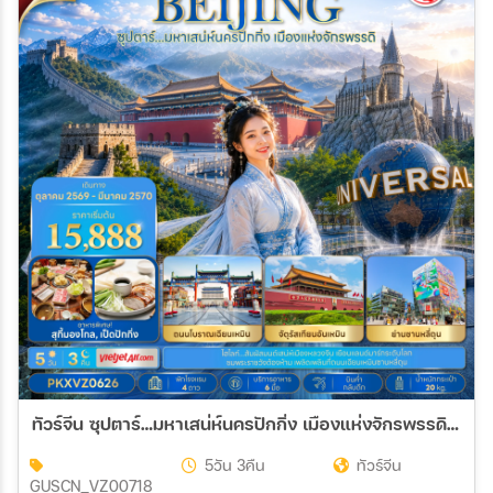
ทัวร์จีน ซุปตาร์…มหาเสน่ห์นครปักกิ่ง เมืองแห่งจักรพรรดิ บินเย็น-กลับดึก 5วัน 3คืน (VZ)
5วัน 3คืน
ทัวร์จีน
GUSCN_VZ00718