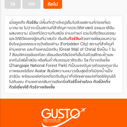
20 ก.พ. 70 - 24 ก.พ. 70
21 ก.พ. 70 - 25 ก.พ. 70
19
110
ถัดไป
22 ก.พ. 70 - 26 ก.พ. 70
23 ก.พ. 70 - 27 ก.พ. 70
24 ก.พ. 70 - 28 ก.พ. 70
25 ก.พ. 70 - 01 มี.ค 70
26 ก.พ. 70 - 02 มี.ค 70
27 ก.พ. 70 - 03 มี.ค 70
เมื่อพูดถึง
ทัวร์จีน
มีพื้นที่กว้างใหญ่เต็มไปด้วยสถานที่ท่องเที่ยว
28 ก.พ. 70 - 04 มี.ค 70
01 มี.ค 70 - 05 มี.ค 70
มากมาย ไม่ว่าจะเป็นสถานที่สำคัญทางประวัติศาสตร์ ธรรมชาติอัน
02 มี.ค 70 - 06 มี.ค 70
03 มี.ค 70 - 07 มี.ค 70
แสนงดงาม เมืองที่มีความทันสมัย ย่านเก่าแก่ รวมไปถึงวัฒนธรรม
04 มี.ค 70 - 08 มี.ค 70
05 มี.ค 70 - 09 มี.ค 70
และวิถีชีวิตของผู้คนที่น่าสนใจ เริ่มต้น
ทัวร์จีน
ด้วยการเยี่ยมชมความ
06 มี.ค 70 - 10 มี.ค 70
07 มี.ค 70 - 11 มี.ค 70
ยิ่งใหญ่ของพระราชวังต้องห้าม (Forbidden City) สถานที่สำคัญที่
08 มี.ค 70 - 12 มี.ค 70
09 มี.ค 70 - 13 มี.ค 70
ห้ามพลาด และกำแพงเมืองจีน (Great Wall of China) ซึ่งเป็น 1 ใน
7 สิ่งมหัศจรรย์ของโลก เยือนเซี่ยงไฮ้เมืองที่เต็มไปด้วยตึกระฟ้าและ
10 มี.ค 70 - 14 มี.ค 70
11 มี.ค 70 - 15 มี.ค 70
เทคโนโลยีล้ำสมัย หรือดื่มด่ำกับธรรมชาติระดับ 5a ที่จางเจียเจี้ย
12 มี.ค 70 - 16 มี.ค 70
13 มี.ค 70 - 17 มี.ค 70
(Zhangjiajie National Forest Park) ที่เป็นแรงบันดาลใจของภูเขาใน
14 มี.ค 70 - 18 มี.ค 70
15 มี.ค 70 - 19 มี.ค 70
ภาพยนตร์เรื่อง Avatar สัมผัสความหนาวเย็นสุดขั้วที่เมืองน้ำแข็ง
16 มี.ค 70 - 20 มี.ค 70
17 มี.ค 70 - 21 มี.ค 70
ฮาร์บิน พร้อมแหล่งท่องเที่ยวจีนอันน่าทึ่งอีกหลายแห่งที่รอให้คุณได้
18 มี.ค 70 - 22 มี.ค 70
19 มี.ค 70 - 23 มี.ค 70
ไปค้นพบ ห้ามพลาดกลับการเลือกซื้อ
ทัวร์จิ้วจ่ายโกว
ทัวร์ปักกิ่ง
20 มี.ค 70 - 24 มี.ค 70
21 มี.ค 70 - 25 มี.ค 70
ทัวร์เซี่ยงไฮ้
ทัวร์จางเจียเจี้ย
22 มี.ค 70 - 26 มี.ค 70
23 มี.ค 70 - 27 มี.ค 70
24 มี.ค 70 - 28 มี.ค 70
25 มี.ค 70 - 29 มี.ค 70
26 มี.ค 70 - 30 มี.ค 70
27 มี.ค 70 - 31 มี.ค 70
28 มี.ค 70 - 01 เม.ย 70
29 มี.ค 70 - 02 เม.ย 70
30 มี.ค 70 - 03 เม.ย 70
31 มี.ค 70 - 04 เม.ย 70