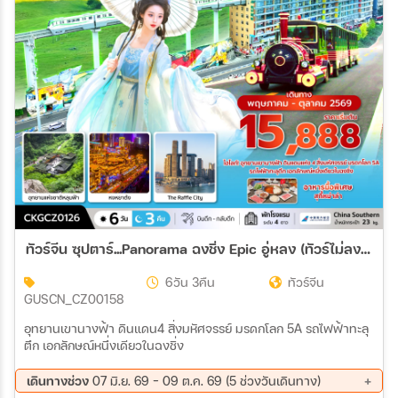
สายการบิน
ตั้งแต่วันที่
ถึงวันที่
เฉพาะเดือน
ทัวร์จีน ซุปตาร์...Panorama ฉงชิ่ง Epic อู่หลง (ทัวร์ไม่ลงร้าน) บินดึก-กลับดึก 6วัน 3คืน (CZ)
เฉพาะเทศกาล
6วัน 3คืน
ทัวร์จีน
GUSCN_CZ00158
อุทยานเขานางฟ้า ดินแดน4 สิ่งมหัศจรรย์ มรดกโลก 5A รถไฟฟ้าทะลุ
ตึก เอกลักษณ์หนึ่งเดียวในฉงชิ่ง
ระหว่าง
เดินทางช่วง
07 มิ.ย. 69 - 09 ต.ค. 69 (5 ช่วงวันเดินทาง)