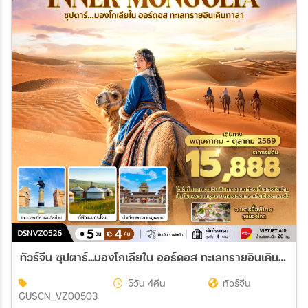
ทัวร์จีน ซุปตาร์...มองโกเลียใน ออร์ดอส ทะเลทรายอินเคินทาลา บินเย็น-กลับดึก 5วัน 4คืน (VZ)
5วัน 4คืน
ทัวร์จีน
GUSCN_VZ00503