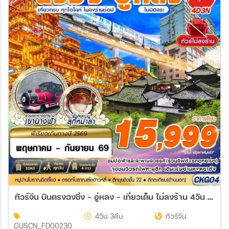
ทัวร์จีน บินตรงฉงชิ่ง - อู่หลง - เที่ยวเต็ม ไม่ลงร้าน 4วัน 3คืน (FD)
4วัน 3คืน
ทัวร์จีน
GUSCN_FD00230