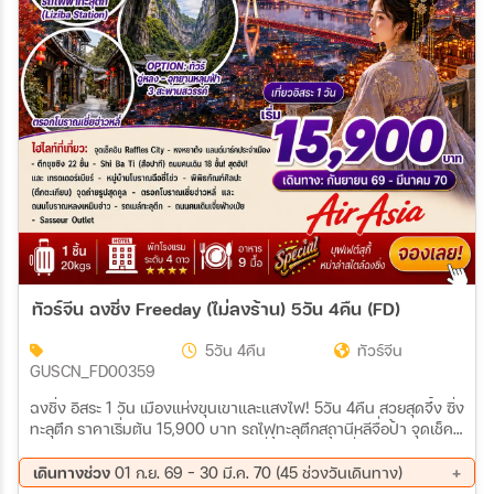
สายการบิน
ตั้งแต่วันที่
ถึงวันที่
เฉพาะเดือน
ทัวร์จีน ฉงชิ่ง Freeday (ไม่ลงร้าน) 5วัน 4คืน (FD)
เฉพาะเทศกาล
5วัน 4คืน
ทัวร์จีน
GUSCN_FD00359
ฉงชิ่ง อิสระ 1 วัน เมืองแห่งขุนเขาและแสงไฟ! 5วัน 4คืน สวยสุดจึ้ง ซิ่ง
ทะลุตึก ราคาเริ่มต้น 15,900 บาท รถไฟทะลุตึกสถานีหลีจื่อป้า จุดเช็ค
อินใหม่ Raffles City ตึกระฟ้า 8 หลังที่ตั้งอยู่บนพื้นที่ขนาด 91,782
ระหว่าง
ตารางเมตร หงหยาต้ง แลนด์มาร์คประจำเมืองฉงชิ่ง ตึก 22 ชั้น สุด
เดินทางช่วง
01 ก.ย. 69 - 30 มี.ค. 70 (45 ช่วงวันเดินทาง)
แปลกคุ๋ยซิงโหล่ว พิพิภัณฑ์ศิลปะ (ตึกตะเกียบ) จุดถ่ายรูปสุดคูล ถนนโบ