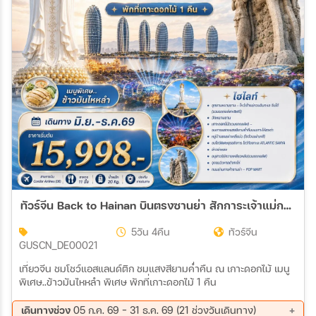
ทัวร์จีน Back to Hainan บินตรงซานย่า สักการะเจ้าแม่กวนอิมหนานไห่ 5วัน 4คืน (DE)
5วัน 4คืน
ทัวร์จีน
GUSCN_DE00021
เที่ยวจีน ชมโชว์แอสแลนด์ติก ชมแสงสียามค่ำคืน ณ เกาะดอกไม้ เมนู
พิเศษ..ข้าวมันไหหลำ พิเศษ พักที่เกาะดอกไม้ 1 คืน
เดินทางช่วง
05 ก.ค. 69 - 31 ธ.ค. 69 (21 ช่วงวันเดินทาง)