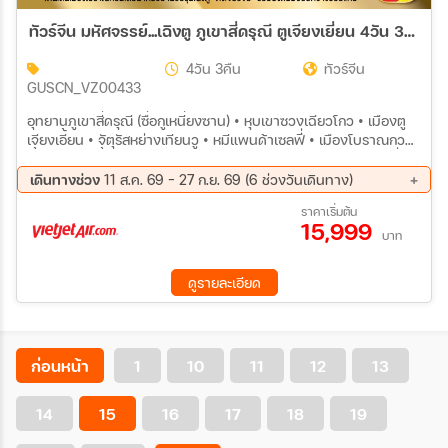
ทัวร์จีน มหัศจรรย์...เฉิงตู ภูเขาสี่ดรุณี ตูเจียงเยี่ยน 4วัน 3คืน (VZ)
4วัน 3คืน
ทัวร์จีน
GUSCN_VZ00433
อุทยานภูเขาสี่ดรุณี (ซื่อกูเหนี่ยงซาน) • หุบเขาซวงเฉียวโกว • เมืองตู
เจียงเอี้ยน • จัตุรัสหย่างเทียนวู • หมีแพนด้าเซลฟี่ • เมืองโบราณกวน
เสี้ยน • เลือกซื้อ OPTION ศูนย์อนุรักษ์หมีแพนด้า (รวมรถแบตเตอรี่) •
เมืองเฉิงตู • ถนนคนเดินซอยกว้างซอยแคบ • ตงเจียวจี้อี้ • ถนนคน
เดินทางช่วง
11 ส.ค. 69 - 27 ก.ย. 69 (6 ช่วงวันเดินทาง)
เดินชุนซีลู่ • หมีแพนด้าปีนตึก IFS • ถนนไท่กู๋ลี่
11 ส.ค. 69 - 14 ส.ค. 69
01 ก.ย. 69 - 04 ก.ย. 69
ราคาเริ่มต้น
15,999
08 ก.ย. 69 - 11 ก.ย. 69
18 ก.ย. 69 - 21 ก.ย. 69
บาท
22 ก.ย. 69 - 25 ก.ย. 69
24 ก.ย. 69 - 27 ก.ย. 69
ดูรายละเอียด
ก่อนหน้า
1
10
11
12
13
14
15
16
17
18
19