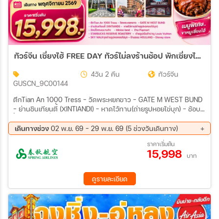
ทัวร์จีน เซี่ยงไฮ้ FREE DAY ทัวร์ไม่ลงร้านช้อป พักเซี่ยงไฮ้ 2คืน 4วัน 2 คืน (9C)
4วัน 2 คืน
ทัวร์จีน
GUSCN_9C00144
ตึกTian An 1000 Tress - วัดพระหยกขาว - GATE M WEST BUND
- ย่านชินเทียนตี้ (XINTIANDI) - หาดไว้ทาน(ถ่ายรูปหอยไข่บุก) - ช้อบ
ปิ้งถนนนานกิ่ง - Miniso land - ร้าน Popmart - STARBUCKS
RESERVE ROASTERY - ถ่ายรูปเรือสำราญ Louis Vuitton - SKY
เดินทางช่วง
02 พ.ย. 69 - 29 พ.ย. 69 (5 ช่วงวันเดินทาง)
WALKจุดถ่ายรูปหอคอยไข่มุก - ร้านขนม HOLILAND - Disney store
02 พ.ย. 69 - 05 พ.ย. 69
06 พ.ย. 69 - 09 พ.ย. 69
ราคาเริ่มต้น
15,998
12 พ.ย. 69 - 15 พ.ย. 69
20 พ.ย. 69 - 23 พ.ย. 69
บาท
26 พ.ย. 69 - 29 พ.ย. 69
ดูรายละเอียด