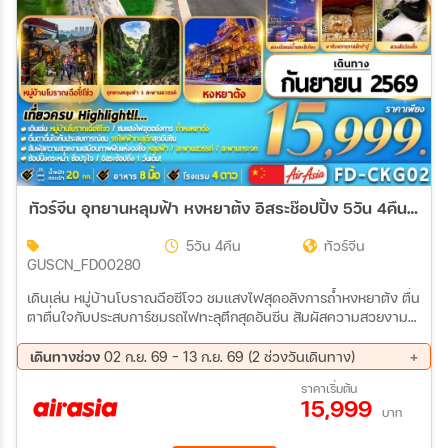
ทัวร์จีน อุทยานหลุมฟ้า หงหยาต้ง อิสระช๊อปปิ้ง 5วัน 4คืน (FD)
5วัน 4คืน
ทัวร์จีน
GUSCN_FD00280
เดินเล่น หมู่บ้านโบราณฉือซีโจว ชมแสงไฟสุดอลังการถ้ำหงหยาต้ง ตื่น
ตาตื่นใจกับประสบการ์ชมรถไฟทะลุตึกสุดอันซีน สัมผัสความสวยงาม
เสมือนภาพฝันแห่งฉงชิ่ง หลุมฟ้า สะพานสวรรค์ สะพานกระจก ช้อป
ปิ้งกระหน่ำ ช้อปจุใจ อิสระช้อปปิ้ง 1 วันเต็ม!
เดินทางช่วง
02 ก.ย. 69 - 13 ก.ย. 69 (2 ช่วงวันเดินทาง)
02 ก.ย. 69 - 06 ก.ย. 69
09 ก.ย. 69 - 13 ก.ย. 69
ราคาเริ่มต้น
15,999
บาท