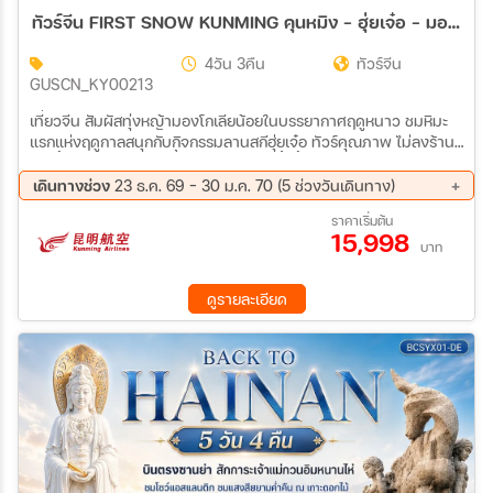
ทัวร์จีน FIRST SNOW KUNMING คุนหมิง – ฮุ่ยเจ๋อ – มองโกเลียน้อย – ลานสกีฮุ่ยเจ๋อ 4วัน 3คืน (KY)
4วัน 3คืน
ทัวร์จีน
GUSCN_KY00213
เที่ยวจีน สัมผัสทุ่งหญ้ามองโกเลียน้อยในบรรยากาศฤดูหนาว ชมหิมะ
แรกแห่งฤดูกาลสนุกกับกิจกรรมลานสกีฮุ่ยเจ๋อ ทัวร์คุณภาพ ไม่ลงร้าน
ช้อปปิ้ง ... เมนูพิเศษ..สุกี้ไก่ฮุ่ยเจ๋อ พร้อมน้ำจิ้มรสเด็ด
เดินทางช่วง
23 ธ.ค. 69 - 30 ม.ค. 70 (5 ช่วงวันเดินทาง)
23 ธ.ค. 69 - 26 ธ.ค. 69
29 ธ.ค. 69 - 01 ม.ค. 70
ราคาเริ่มต้น
15,998
13 ม.ค. 70 - 16 ม.ค. 70
20 ม.ค. 70 - 23 ม.ค. 70
บาท
27 ม.ค. 70 - 30 ม.ค. 70
ดูรายละเอียด