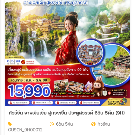
ทัวร์จีน จางเจียเจี้ย ฝูหรงเจิ้น ประตูสวรรค์ 6วัน 5คืน (9H)
6วัน 5คืน
ทัวร์จีน
GUSCN_9H00012