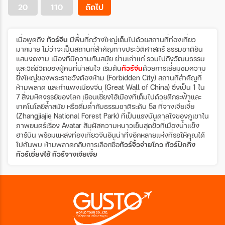
20
110
ถัดไป
เมื่อพูดถึง
ทัวร์จีน
มีพื้นที่กว้างใหญ่เต็มไปด้วยสถานที่ท่องเที่ยว
มากมาย ไม่ว่าจะเป็นสถานที่สำคัญทางประวัติศาสตร์ ธรรมชาติอัน
แสนงดงาม เมืองที่มีความทันสมัย ย่านเก่าแก่ รวมไปถึงวัฒนธรรม
และวิถีชีวิตของผู้คนที่น่าสนใจ เริ่มต้น
ทัวร์จีน
ด้วยการเยี่ยมชมความ
ยิ่งใหญ่ของพระราชวังต้องห้าม (Forbidden City) สถานที่สำคัญที่
ห้ามพลาด และกำแพงเมืองจีน (Great Wall of China) ซึ่งเป็น 1 ใน
7 สิ่งมหัศจรรย์ของโลก เยือนเซี่ยงไฮ้เมืองที่เต็มไปด้วยตึกระฟ้าและ
เทคโนโลยีล้ำสมัย หรือดื่มด่ำกับธรรมชาติระดับ 5a ที่จางเจียเจี้ย
(Zhangjiajie National Forest Park) ที่เป็นแรงบันดาลใจของภูเขาใน
ภาพยนตร์เรื่อง Avatar สัมผัสความหนาวเย็นสุดขั้วที่เมืองน้ำแข็ง
ฮาร์บิน พร้อมแหล่งท่องเที่ยวจีนอันน่าทึ่งอีกหลายแห่งที่รอให้คุณได้
ไปค้นพบ ห้ามพลาดกลับการเลือกซื้อ
ทัวร์จิ้วจ่ายโกว
ทัวร์ปักกิ่ง
ทัวร์เซี่ยงไฮ้
ทัวร์จางเจียเจี้ย