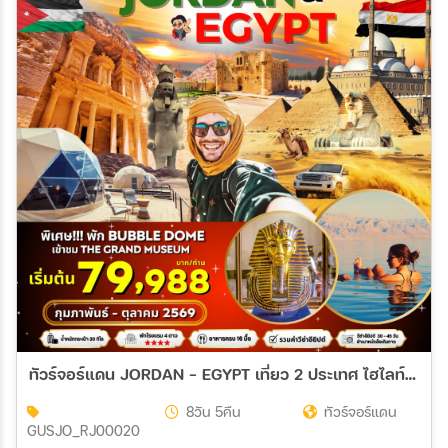
ทัวร์จอร์แดน JORDAN - EGYPT เที่ยว 2 ประเทศ ไฮไลท์!!! เข้าชม 2 พิพิธภัณฑ์ + พัก BUBBLE DOME 8วัน 5คืน (RJ)
8วัน 5คืน
ทัวร์จอร์แดน
GUSJO_RJ00020