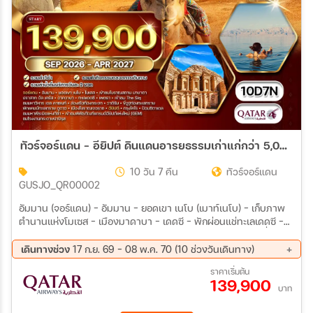
ทัวร์จอร์แดน - อียิปต์ ดินแดนอารยธรรมเก่าแก่กว่า 5,000 ปี 10 วัน (QR) SEP 26 - APR 27
10 วัน 7 คืน
ทัวร์จอร์แดน
GUSJO_QR00002
อัมมาน (จอร์แดน) - อัมมาน - ยอดเขา เนโบ (เมาท์เนโบ) - เก็บภาพ
ตำนานแห่งโมเซส - เมืองมาดาบา - เดดซี - พักผ่อนแช่ทะเลเดดซี -
เดดซี ทะเลเกลือ - มหานครสีชมพู เพตรา - เข้าชม The Siq - ขี่ม้าชม
เมือง - ชมมหาวิหาร เอล คาซเนท์ - เพตรา - อควาบา - ล่องเรือท้อง
เดินทางช่วง
17 ก.ย. 69 - 08 พ.ค. 70 (10 ช่วงวันเดินทาง)
กระจก – วาดิรัม (WADIRUM) - ขี่อูฐท่องทะเลทราย – พักแคมป์ทะเล
17 ก.ย. 69 - 26 ก.ย. 69
22 ต.ค. 69 - 31 ต.ค. 69
ราคาเริ่มต้น
ทราย - วาดิรัม – เมืองโบราณ เจอราช – อัมมาน – ชมโรงละครอัม
139,900
27 พ.ย. 69 - 06 ธ.ค. 69
04 ธ.ค. 69 - 13 ธ.ค. 69
มาน - ตลาดพื้นเมืองอัมมาน - กรุงไคโร (ประเทศอียิปต์) – ป้อมซิตา
บาท
25 ธ.ค. 69 - 03 ม.ค. 70
29 ม.ค. 70 - 07 ก.พ. 70
เดล - อเล็กซานเดรีย - กิซ่า – ชมมหาพีระมิดแห่งกิซ่า – รวมค่าขี่อูฐชม
12 ก.พ. 70 - 21 ก.พ. 70
19 มี.ค 70 - 28 มี.ค 70