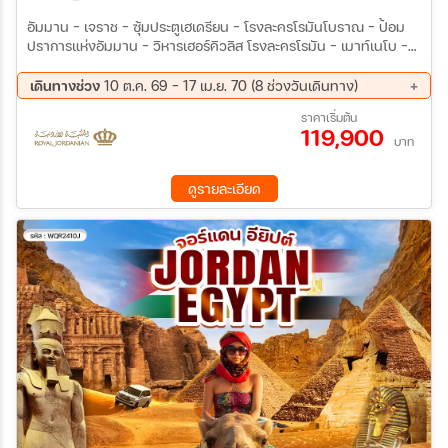
อัมมาน – เจราช – ซุ้มประตูเฮเดรียน – โรงละครโรมันโบราณ - ป้อม
ปราการแห่งอัมมาน – วิหารเฮอร์คิวลิส โรงละครโรมัน – เมาท์เนโบ –
อนุสรณ์ไม้เท้าศักดิ์สิทธิ์แห่งโมเสส – มาดาบา – นครเพตรา - นครศิลา
สีกุหลาบ มหาวิหารศักดิ์สิทธิ์ อัล-คัซเนห์ – ทะเลทรายวาดิรัม – ขี่อูฐ -
เดินทางช่วง
10 ต.ค. 69 - 17 เม.ย. 70 (8 ช่วงวันเดินทาง)
นั่ง 4 WD ตะลุยทะเลทราย - อคาบา ล่องเรือท้องกระจกชมทะเลแดง –
10 ต.ค. 69 - 17 ต.ค. 69
17 ต.ค. 69 - 24 ต.ค. 69
ราคาเริ่มต้น
ทะเลเดดซี – บ่อน้ำพุร้อนมาอิน - บ่อน้ำพุร้อนมาอิน - มัสยิดคิงอับดุล
119,900
28 พ.ย. 69 - 05 ธ.ค. 69
26 ธ.ค. 69 - 02 ม.ค. 70
ลาห์ที่ 1
บาท
23 ม.ค. 70 - 30 ม.ค. 70
11 ก.พ. 70 - 18 ก.พ. 70
20 มี.ค 70 - 27 มี.ค 70
10 เม.ย 70 - 17 เม.ย 70
ดูรายละเอียด