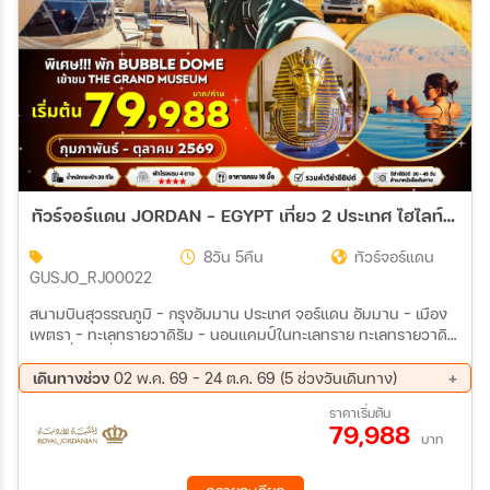
ทัวร์จอร์แดน JORDAN - EGYPT เที่ยว 2 ประเทศ ไฮไลท์!!! เข้าชม 2 พิพิธภัณฑ์ + พัก BUBBLE DOME 8วัน 5คืน (RJ)
8วัน 5คืน
ทัวร์จอร์แดน
GUSJO_RJ00022
สนามบินสุวรรณภูมิ - กรุงอัมมาน ประเทศ จอร์แดน อัมมาน - เมือง
เพตรา - ทะเลทรายวาดิรัม - นอนแคมป์ในทะเลทราย ทะเลทรายวาดิ
รัม - นั่งรถเที่ยวในทะเลทราย - เดดซี เดดซี - สนามบินอัมมาน -สนาม
บินไคโร อียิปต์ ไคโร - ปิรามิดก็ช่า - สฟิงซ์ - แกรนด์มิวเซียม-
เดินทางช่วง
02 พ.ค. 69 - 24 ต.ค. 69 (5 ช่วงวันเดินทาง)
ดินเนอร์ล่องเรือแม่น้ำไนล์ - ชมการแสดงระบำหน้า ท้อง ไคโร - เมืองอ
22 ส.ค. 69 - 29 ส.ค. 69
05 ก.ย. 69 - 12 ก.ย. 69
ราคาเริ่มต้น
เล็กซานเดรีย - เสาปลมเปย์ -สุสานแห่งอ เล็กซานเดรีย (Cattacomb)
79,988
19 ก.ย. 69 - 26 ก.ย. 69
10 ต.ค. 69 - 17 ต.ค. 69
- ป้อมปราการไคท์เบย์ (Qaitbayไคโร-ข้อบปิ้งตลาดข่านเอลคาลิลี
บาท
17 ต.ค. 69 - 24 ต.ค. 69
เมืองไคโร-พิพิธภัณฑ์สถาณแห่งชาติอียิปต์ พ.ค. 69 เป็นต้นไป ปรับ
เข้า NMEC-ชมสุเหร่าแห่งโมฮัมเม็ดอาลี - สนามบินไคโร สนามบินอัม