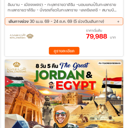
อัมมาน - เมืองเพตรา - ทะเลทรายวาดิรัม -นอนแคมป์ในทะเลทราย
ทะเลทรายวาดิรัม - นั่งรถเที่ยวในทะเลทราย -เดดซีเดดซี - สนามบิ
นอัมาน -สนามบินไคโร อียิปต์ ไคโร - ปิรามิดก็ช่า - สฟิงซ์ - แกรนด์
มิวเซียม ดินเนอร์ล่องเรือแม่น้ำไนล์ - ชมการแสดงระบำหน้าท้อง ไคโร
เดินทางช่วง
30 เม.ย. 69 - 24 ต.ค. 69 (5 ช่วงวันเดินทาง)
- เมืองอเล็กซานเดรีย - เสาปอมเปย์ -สุสานแห่งอ เล็กซานเดรีย
22 ส.ค. 69 - 29 ส.ค. 69
05 ก.ย. 69 - 12 ก.ย. 69
ราคาเริ่มต้น
(Cattacomb) - ป้อมปราการไคท์เบย์ (Qaitbayไคโร-ช้อบปิ้งตลาดข่าน
79,988
19 ก.ย. 69 - 26 ก.ย. 69
10 ต.ค. 69 - 17 ต.ค. 69
เอลคาลิลี เมืองไคโร พิพิธภัณฑ์สถาณแห่งชาติอียิปต์ พ.ค. 69 เป็นต้น
บาท
17 ต.ค. 69 - 24 ต.ค. 69
ไป ปรับเข้า NMEC-ชมสุเหร่าแห่งโมสัมเม็ดอาลี - สนามบินไคโร
ดูรายละเอียด