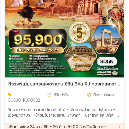
ทัวร์พรีเมี่ยมแกรนด์จอร์แดน 8วัน 5คืน RJ ท่องทะเลทราย และ พักทะเลเดดซี
8วัน 5คืน
ทัวร์จอร์แดน
GUSJO_RJ00032
อัมมาน – ยอดเขา เนโบ (เมาท์เนโบ) – เก็บภาพตำนานแห่งโมเซส -
เมืองมาดาบา – เข้าชมโบราณสถาน มาบาดา – ปราสาท อัล เครัส –
อาควาบา - นั่งเรือท้องกระจก ชมทะเลแดง – นั่งรถจิ๊ปชมทะเลทราย -
วาดิรัม (WADIRUM) – ขี่อูฐท่องทะเลทราย – พัก CAMP กลางทะเล
เดินทางช่วง
24 ม.ค. 69 - 26 มี.ค. 70 (10 ช่วงวันเดินทาง)