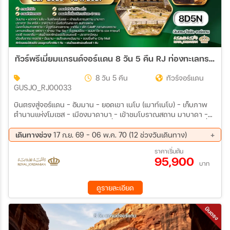
ทัวร์พรีเมี่ยมแกรนด์จอร์แดน 8 วัน 5 คืน RJ ท่องทะเลทราย และ พักทะเลเดดซี SEP 26 - APR 27
8 วัน 5 คืน
ทัวร์จอร์แดน
GUSJO_RJ00033
บินตรงสู่จอร์แดน - อัมมาน - ยอดเขา เนโบ (เมาท์เนโบ) - เก็บภาพ
ตำนานแห่งโมเซส - เมืองมาดาบา - เข้าชมโบราณสถาน มาบาดา -
ปราสาท อัล เครัส - อาควาบา - นั่งเรือท้องกระจก ชมทะเลแดง - นั่ง
รถจิ๊ปชมทะเลทราย - วาดิรัม (WADIRUM) - ขี่อูฐท่องทะเลทราย - พัก
เดินทางช่วง
17 ก.ย. 69 - 06 พ.ค. 70 (12 ช่วงวันเดินทาง)
CAMP กลางทะเลทราย - วาดิรัม - มหานครสีชมพู เพตรา
17 ก.ย. 69 - 24 ก.ย. 69
01 ต.ค. 69 - 08 ต.ค. 69
ราคาเริ่มต้น
95,900
08 ต.ค. 69 - 15 ต.ค. 69
22 ต.ค. 69 - 29 ต.ค. 69
บาท
07 พ.ย. 69 - 14 พ.ย. 69
05 ธ.ค. 69 - 12 ธ.ค. 69
26 ธ.ค. 69 - 02 ม.ค. 70
29 ม.ค. 70 - 05 ก.พ. 70
ดูรายละเอียด
19 ก.พ. 70 - 26 ก.พ. 70
19 มี.ค 70 - 26 มี.ค 70
08 เม.ย 70 - 15 เม.ย 70
29 เม.ย 70 - 06 พ.ค. 70