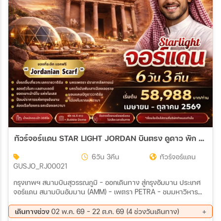
สายการบิน
ตั้งแต่วันที่
ถึงวันที่
เฉพาะเดือน
ทัวร์จอร์แดน STAR LIGHT JORDAN บินตรง ดูดาว พัก BUBBLE DOME 6วัน 3คืน (RJ)
เฉพาะเทศกาล
6วัน 3คืน
ทัวร์จอร์แดน
GUSJO_RJ00021
กรุงเทพฯ สนามบินสุวรรณภูมิ - ออกเดินทาง สู่กรุงอัมมาน ประเทศ
จอร์แดน สนามบินอ้มมาน (AMM) - เพตรา PETRA - ชมมหาวิหาร
ศักดิ์สิทธิ์ เอล-คาซเนท์ เพตรา PETRA - อาคาบา AGABA - เรือท้อง
ระหว่าง
กระจก BOAT CRUISE - ทะเลทรายวาดิรัม WADIRUM JEEP TOUR -
เดินทางช่วง
02 พ.ค. 69 - 22 ต.ค. 69 (4 ช่วงวันเดินทาง)
ค้างคืนในแค้มป์กลาง ทะเลทราย WADIRUM CAMP วาดรัม - KERAK