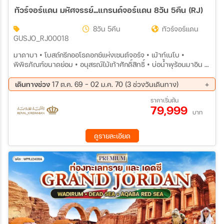
ทัวร์จอร์แดน มหัศจรรย์...แกรนด์จอร์แดน 8วัน 5คืน (RJ)
8วัน 5คืน
ทัวร์จอร์แดน
GUSJO_RJ00018
มาดาบา • โบสถ์กรีกออโธดอกซ์แห่งเซนต์จอร์จ • เม้าท์เนโบ •
พิพิธภัณฑ์ขนาดย่อม • อนุสรณ์ไม้เท้าศักดิ์สิทธิ์ • บ่อน้ำพุร้อนมาอิน •
ทะเลเดดซี • เมืองเครัค • ปราสาทเครัคแห่งครูเสด • ทะเลทรายวาดิรัม
• เมืองอคาบา • ล่องเรือท้องกระจก • มหานครเพตรา • มหานครเพ
เดินทางช่วง
17 ต.ค. 69 - 02 ม.ค. 70 (3 ช่วงวันเดินทาง)
ตรา • มหาวิหารศักดิ์สิทธิ์ • มหาวิหารศักดิ์สิทธิ์ • มหานครเพตรา •
17 ต.ค. 69 - 24 ต.ค. 69
06 ธ.ค. 69 - 12 ธ.ค. 69
ราคาเริ่มต้น
กรุงอัมมาน • ป้อมปราการแห่งกรุงอัมมาน • วิหารเฮอร์คิวลิส • ดาวน์
79,999
26 ธ.ค. 69 - 02 ม.ค. 70
ทาวน์อัมมาน • กรุงอัมมาน • เจราช • โอวัลพลาซ่าvซุ้มประตูกษัตริย์เฮ
บาท
เดรียน • โรงละครทางทิศใต้ • มัสยิดอะบูดัรวีช • ซิตี้มอลล์
ดูรายละเอียด