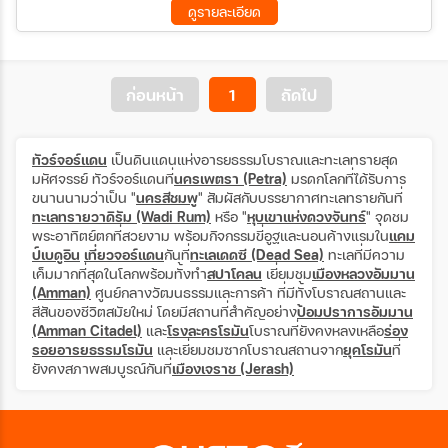
ปิระมิด - เข้าชมพิพิธภัณฑ์แกรนด์อียิปต์ แห่งใหม่ (GEM) - ชมโรงงาน
ดูรายละเอียด
08 เม.ย 70 - 17 เม.ย 70
29 เม.ย 70 - 08 พ.ค. 70
กระดาษปาปิรุส – ช้อปปิ้ง ตลาดข่านเอลคาลิลี่
ก่อนหน้า
1
ถัดไป
ทัวร์จอร์แดน
เป็นดินแดนแห่งอารยธรรมโบราณและทะเลทรายสุด
มหัศจรรย์ ทัวร์จอร์แดนที่
นครเพตรา (Petra)
มรดกโลกที่ได้รับการ
ขนานนามว่าเป็น "
นครสีชมพู
" สัมผัสกับบรรยากาศทะเลทรายกันที่
ทะเลทรายวาดิรัม (Wadi Rum)
หรือ "
หุบเขาแห่งดวงจันทร์
" จุดชม
พระอาทิตย์ตกที่สวยงาม พร้อมกิจกรรมขี่อูฐและนอนค้างแรมใน
แคม
ป์เบดูอิน
เที่ยวจอร์แดน
กันที่
ทะเลเดดซี (Dead Sea)
ทะเลที่มีความ
เค็มมากที่สุดในโลกพร้อมทั้งทำ
สปาโคลน
เยี่ยมชม
เมืองหลวงอัมมาน
(Amman)
ศูนย์กลางวัฒนธรรมและการค้า ที่มีทั้งโบราณสถานและ
สีสันของชีวิตสมัยใหม่ โดยมีสถานที่สำคัญอย่าง
ป้อมปราการอัมมาน
(Amman Citadel)
และ
โรงละครโรมัน
โบราณที่ยังคงหลงเหลือ
ร่อง
รอยอารยธรรมโรมัน
และเยี่ยมชมซากโบราณสถานจาก
ยุคโรมัน
ที่
ยังคงสภาพสมบูรณ์กันที่
เมืองเจราช (Jerash)