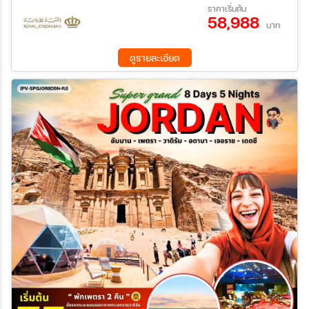
22 ส.ค. 69 - 27 ส.ค. 69
05 ก.ย. 69 - 10 ก.ย. 69
ราคาเริ่มต้น
CASTLE ปราสาทเครัค - DEAD SEA เดดซี DEAD SEA - MADABA
58,988
10 ต.ค. 69 - 15 ต.ค. 69
17 ต.ค. 69 - 22 ต.ค. 69
เมืองมาดาบา - MT.NEBO ยอดเขาเมาท์เนโบ MOUNT NEBO -เมือง
บาท
ค้นหา
เจอราช - AMMAN CITY TOUR
ดูรายละเอียด