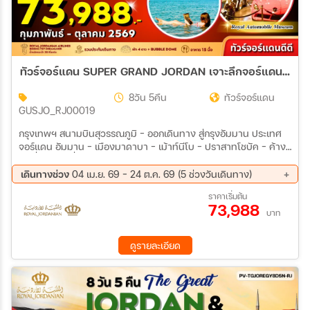
ทัวร์จอร์แดน SUPER GRAND JORDAN เจาะลึกจอร์แดนเหนือจรดใต้ พักโดมดูดาว เที่ยวเพตราเต็มวันจุใจ 8วัน 5คืน (RJ)
8วัน 5คืน
ทัวร์จอร์แดน
GUSJO_RJ00019
กรุงเทพฯ สนามบินสุวรรณภูมิ - ออกเดินทาง สู่กรุงอัมมาน ประเทศ
จอร์แดน อัมมาน - เมืองมาดาบา - เม้าท์นีโบ - ปราสาทโชบัค - ค้าง
คืนที่เพตรา เที่ยวเมืองเพตรา - ชม The Treasury - ชม The
Monastery - ค้างคืนเมืองเพตรา เมืองเพตรา - อาคาบาAQABA -
เดินทางช่วง
04 เม.ย. 69 - 24 ต.ค. 69 (5 ช่วงวันเดินทาง)
เรือท้องกระจก BOAT CRUISE -WADIRUM CAMP วาดิรัม -ค้างคืนที่
22 ส.ค. 69 - 29 ส.ค. 69
05 ก.ย. 69 - 12 ก.ย. 69
ราคาเริ่มต้น
แคมป์กลางทะเลทราย ทะเลทรายวาดิรัม -เครัค KERAK CASTLE
73,988
19 ก.ย. 69 - 26 ก.ย. 69
10 ต.ค. 69 - 17 ต.ค. 69
-ทะเลสาบเดดซี - ค้างคืนที่เดดซี เดดซี - เมืองเจอราช - ปราสาทอัจ
บาท
17 ต.ค. 69 - 24 ต.ค. 69
ลุน - AMMAN CITY TOUR - พักที่เมืองอัมมาน อัมมาน - กลุ่ม
ปราสาททะเลทราย DESERT CASTLES - พิพิธภัณฑ์รถหลวง - อิสระ
ดูรายละเอียด
ช้อบปิ้ง - ส่งออกสนามบิน สนามบินอัมมาน - กรุงเทพฯ