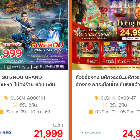
จีน GUIZHOU GRAND
ทัวร์ฮ่องกง มหัศจรรย์...มหัศจร
งร้าน 6วัน 5คืน
ฮ่องกง อิสระช้อปปิ้ง ยืมเงินเจ้
กวนอิมฮองฮำ 3วัน 2คืน (CX)
GUSCN_AQ00101
GUSHK_CX00147
6วัน 5คืน
3วัน 2คืน
22 ต.ค. 69 - 10 ธ.ค. 69
03 มี.ค. 70 - 05 มี.ค. 7
เริ่มต้น
21,999
24,