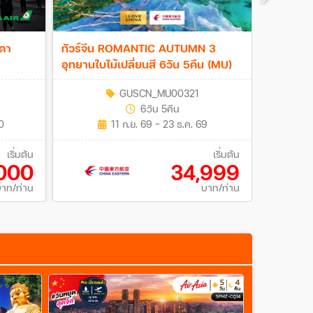
าดา
ทัวร์จีน ROMANTIC AUTUMN 3
ทัวร์อิตา
อุทยานใบไม้เปลี่ยนสี 6วัน 5คืน (MU)
French R
GUSCN_MU00321
6วัน 5คืน
0
11 ก.ย. 69 - 23 ธ.ค. 69
เริ่มต้น
เริ่มต้น
000
34,999
บาท/ท่าน
บาท/ท่าน