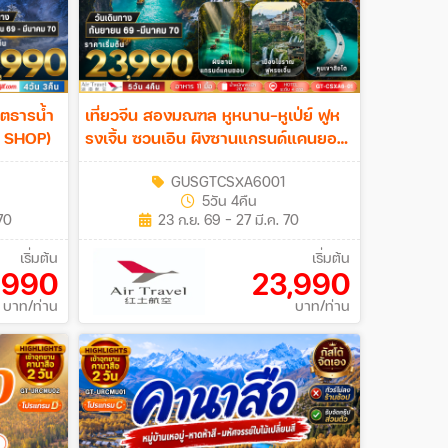
ชิตธารน้ำ
เที่ยวจีน สองมณฑล หูหนาน–หูเป่ย์ ฟูห
O SHOP)
รงเจิ้น ซวนเอิน ผิงซานแกรนด์แคนยอน
5 วัน 4 คืน (No Shop)
GUSGTCSXA6001
5วัน 4คืน
70
23 ก.ย. 69 - 27 มี.ค. 70
เริ่มต้น
เริ่มต้น
,990
23,990
บาท/ท่าน
บาท/ท่าน