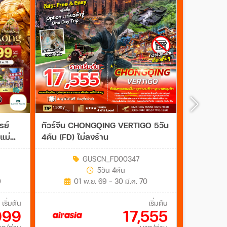
รย์
ทัวร์จีน CHONGQING VERTIGO 5วัน
ทัวร์สวีเ
าแม่
4คืน (FD) ไม่ลงร้าน
Denmark 8ว
GUSCN_FD00347
5วัน 4คืน
0
01 พ.ย. 69 - 30 มี.ค. 70
1
เริ่มต้น
เริ่มต้น
999
17,555