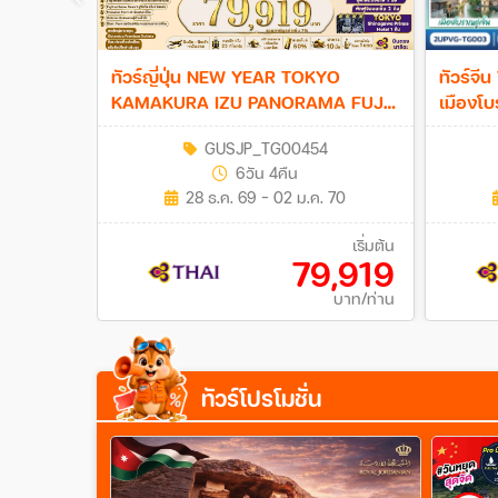
ทัวร์ญี่ปุ่น NEW YEAR TOKYO
ทัวร์จี
KAMAKURA IZU PANORAMA FUJI
เมืองโบร
6วัน 4คืน (TG)
แลนด์มาร์
GUSJP_TG00454
Disneyl
6วัน 4คืน
3คืน (T
28 ธ.ค. 69 - 02 ม.ค. 70
เริ่มต้น
79,919
บาท/ท่าน
ทัวร์โปรโมชั่น