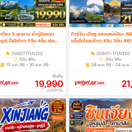
 เที่ยว 3 อุทยาน ต๋ากู่ปิงชวน
ทัวร์จีน เฉิงตู หลงเสน่ห์หิมะ พิ
รุณี ปี้เผิงโกว 5วัน 4คืน พัก
แข็งไห่โหลวโกว 4วัน 3คืน (N
ุบเขาสี่ดรุณี 1 คืน(NO SHOP)
GUSGTTFUVZ02
GUSGT-TFUVZ03
5วัน 4คืน
4วัน 3คืน
10 ก.ค. 69 - 30 ต.ค. 69
08 พ.ย. 69 - 04 เม.ย. 
เริ่มต้น
19,990
21
บาท/ท่าน