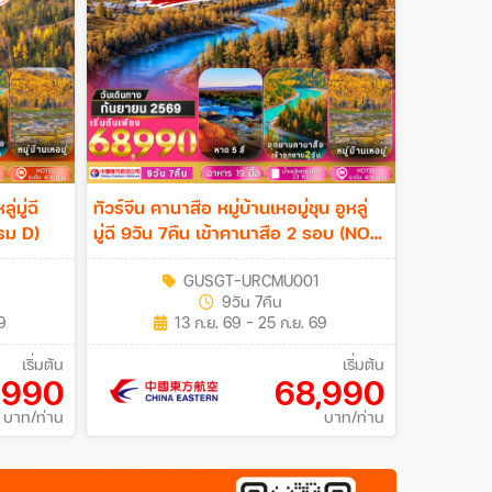
่มู่ฉี
ทัวร์จีน คานาสือ หมู่บ้านเหอมู่ชุน อูหลู่
รม D)
มู่ฉี 9วัน 7คืน เข้าคานาสือ 2 รอบ (NO
SHOP) (โปรแกรม C)
GUSGT-URCMU001
9วัน 7คืน
9
13 ก.ย. 69 - 25 ก.ย. 69
เริ่มต้น
เริ่มต้น
,990
68,990
บาท/ท่าน
บาท/ท่าน